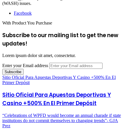
(WASH) issues.
Facebook
With Product You Purchase
Subscribe to our mailing list to get the new
updates!
Lorem ipsum dolor sit amet, consectetur.
Enter your Email address
Sitio Oficial Para Apuestas Deportivas Y Casino +500% En El
Primer Depósit
Sitio Oficial Para Apuestas Deportivas Y
Casino +500% En El Primer Depósit
“Celebrations of WPFD would become an annual charade if state
institutions do not commit themselves to changing trends”- GJA
Prez