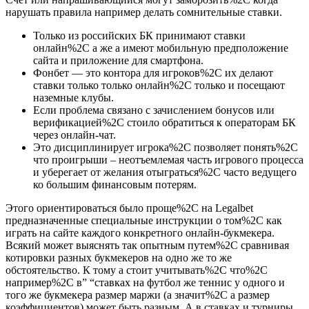
нарушать правила например делать сомнительные ставки.
Только из российских БК принимают ставки
онлайн%2C а же а имеют мобильную предположение
сайта и приложение для смартфона.
Фонбет — это контора для игроков%2C их делают
ставки только только онлайн%2C только и посещают
наземные клубы.
Если проблема связано с зачислением бонусов или
верификацией%2C стоило обратиться к операторам БК
через онлайн-чат.
Это дисциплинирует игрока%2C позволяет понять%2C
что проигрыши – неотъемлемая часть игрового процесса
и уберегает от желания отыграться%2C часто ведущего
ко большим финансовым потерям.
Этого ориентироваться было проще%2C на Legalbet
предназначенные специальные инструкции о том%2C как
играть на сайте каждого конкретного онлайн-букмекера.
Всякий может выяснять так опытным путем%2C сравнивая
котировки разных букмекеров на одно же то же
обстоятельство. К тому а стоит учитывать%2C что%2C
например%2C в” “ставках на футбол же теннис у одного и
того же букмекера размер маржи (а значит%2C а размер
коэффициентов) может быть разным. А в ставках и турниры