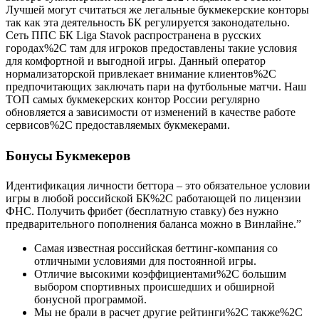
Лучшей могут считаться же легальные букмекерские конторы
так как эта деятельность БК регулируется законодательно.
Сеть ППС БК Liga Stavok распространена в русских
городах%2C там для игроков предоставлены такие условия
для комфортной и выгодной игры. Данный оператор
нормализаторской привлекает внимание клиентов%2C
предпочитающих заключать пари на футбольные матчи. Наш
ТОП самых букмекерских контор России регулярно
обновляется а зависимости от изменений в качестве работе
сервисов%2C предоставляемых букмекерами.
Бонусы Букмекеров
Идентификация личности беттора – это обязательное условии
игры в любой российской БК%2C работающей по лицензии
ФНС. Получить фрибет (бесплатную ставку) без нужно
предварительного пополнения баланса можно в Винлайне.”
Самая известная российская беттинг-компания со
отличными условиями для постоянной игры.
Отличие высокими коэффициентами%2C большим
выбором спортивных происшедших и обширной
бонусной программой.
Мы не брали в расчет другие рейтинги%2C также%2C