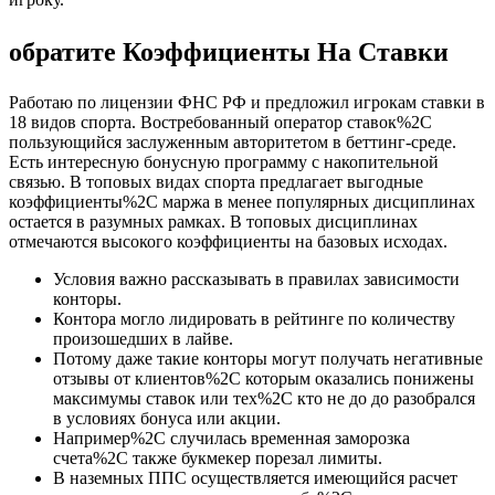
обратите Коэффициенты На Ставки
Работаю по лицензии ФНС РФ и предложил игрокам ставки в
18 видов спорта. Востребованный оператор ставок%2C
пользующийся заслуженным авторитетом в беттинг-среде.
Есть интересную бонусную программу с накопительной
связью. В топовых видах спорта предлагает выгодные
коэффициенты%2C маржа в менее популярных дисциплинах
остается в разумных рамках. В топовых дисциплинах
отмечаются высокого коэффициенты на базовых исходах.
Условия важно рассказывать в правилах зависимости
конторы.
Контора могло лидировать в рейтинге по количеству
произошедших в лайве.
Потому даже такие конторы могут получать негативные
отзывы от клиентов%2C которым оказались понижены
максимумы ставок или тех%2C кто не до до разобрался
в условиях бонуса или акции.
Например%2C случилась временная заморозка
счета%2C также букмекер порезал лимиты.
В наземных ППС осуществляется имеющийся расчет