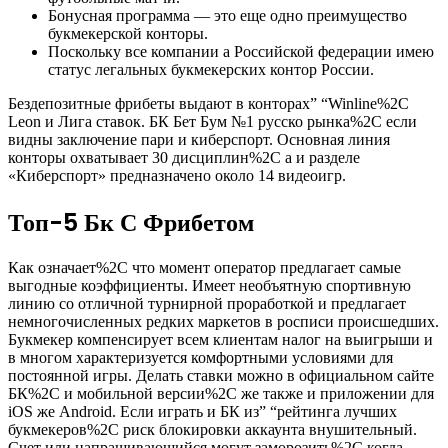
Бонусная программа — это еще одно преимущество
букмекерской конторы.
Поскольку все компании а Российской федерации имею
статус легальных букмекерских контор России.
Бездепозитные фрибеты выдают в конторах” “Winline%2C
Leon и Лига ставок. БК Бет Бум №1 русско рынка%2C если
видны заключение пари и киберспорт. Основная линия
конторы охватывает 30 дисциплин%2C а и разделе
«Киберспорт» предназначено около 14 видеоигр.
Топ-5 Бк С Фрибетом
Как означает%2C что момент оператор предлагает самые
выгодные коэффициенты. Имеет необъятную спортивную
линию со отличной турнирной проработкой и предлагает
немногочисленных редких маркетов в росписи происшедших.
Букмекер компенсирует всем клиентам налог на выигрыши и
в многом характеризуется комфортными условиями для
постоянной игры. Делать ставки можно в официальном сайте
БК%2C и мобильной версии%2C же также и приложении для
iOS же Android. Если играть и БК из” “рейтинга лучших
букмекеров%2C риск блокировки аккаунта внушительный.
Счет или напрашивающийся могут заморозить%2C когда