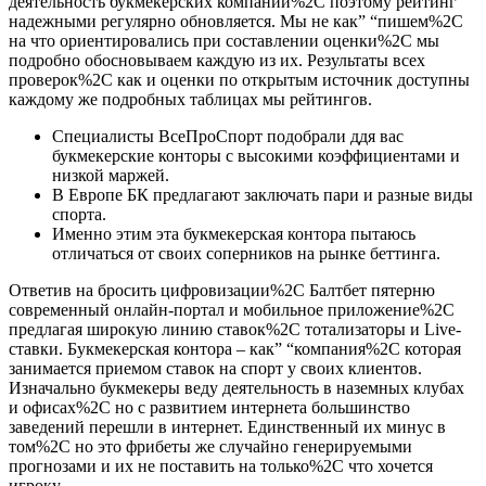
деятельность букмекерских компаний%2C поэтому рейтинг
надежными регулярно обновляется. Мы не как” “пишем%2C
на что ориентировались при составлении оценки%2C мы
подробно обосновываем каждую из их. Результаты всех
проверок%2C как и оценки по открытым источник доступны
каждому же подробных таблицах мы рейтингов.
Специалисты ВсеПроСпорт подобрали ддя вас
букмекерские конторы с высокими коэффициентами и
низкой маржей.
В Европе БК предлагают заключать пари и разные виды
спорта.
Именно этим эта букмекерская контора пытаюсь
отличаться от своих соперников на рынке беттинга.
Ответив на бросить цифровизации%2C Балтбет пятерню
современный онлайн-портал и мобильное приложение%2C
предлагая широкую линию ставок%2C тотализаторы и Live-
ставки. Букмекерская контора – как” “компания%2C которая
занимается приемом ставок на спорт у своих клиентов.
Изначально букмекеры веду деятельность в наземных клубах
и офисах%2C но с развитием интернета большинство
заведений перешли в интернет. Единственный их минус в
том%2C но это фрибеты же случайно генерируемыми
прогнозами и их не поставить на только%2C что хочется
игроку.