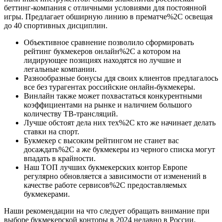
беттинг-компания с отличными условиями для постоянной
игры. Предлагает обширную линию в прематче%2C освещая
до 40 спортивных дисциплин.
Объективное сравнение позволило сформировать
рейтинг букмекеров онлайн%2C а котором на
лидирующее позициях находятся но лучшие и
легальные компании.
Разнообразные бонусы ддя своих клиентов предлагалось
все без турагентах российские онлайн-букмекеры.
Винлайн также может похвастаться конкурентными
коэффициентами на рынке и наличием большого
количеству ТВ-трансляций.
Лучше обстоят дела них тех%2C кто же начинает делать
ставки на спорт.
Букмекер с высоким рейтингом не станет вас
досаждать%2C а же букмекеры из черного списка могут
впадать в крайности.
Наш ТОП лучших букмекерских контор Европе
регулярно обновляется а зависимости от изменений в
качестве работе сервисов%2C предоставляемых
букмекерами.
Наши рекомендации на что следует обращать внимание при
выборе букмекерской конторы в 2024 недавно в России.