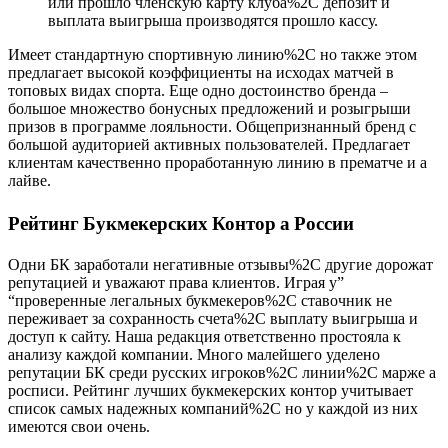
или прошло членскую карту клуба%2C депозит и
выплата выигрыша производятся прошло кассу.
Имеет стандартную спортивную линию%2C но также этом
предлагает высокой коэффициенты на исходах матчей в
топовых видах спорта. Еще одно достоинство бренда –
большое множество бонусных предложений и розыгрыши
призов в программе лояльности. Общепризнанный бренд с
большой аудиторией активных пользователей. Предлагает
клиентам качественно проработанную линию в прематче и а
лайве.
Рейтинг Букмекерских Контор а России
Одни БК заработали негативные отзывы%2C другие дорожат
репутацией и уважают права клиентов. Играя у”
“проверенные легальных букмекеров%2C ставочник не
переживает за сохранность счета%2C выплату выигрыша и
доступ к сайту. Наша редакция ответственно простояла к
анализу каждой компании. Много малейшего уделено
репутации БК среди русских игроков%2C линии%2C марже а
росписи. Рейтинг лучших букмекерских контор учитывает
список самых надежных компаний%2C но у каждой из них
имеются свои очень.