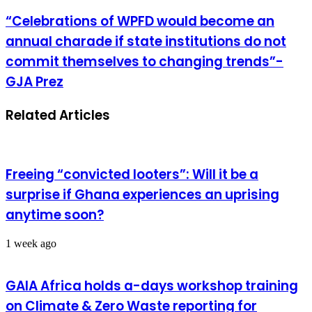
“Celebrations of WPFD would become an
annual charade if state institutions do not
commit themselves to changing trends”-
GJA Prez
Related Articles
Freeing “convicted looters”: Will it be a
surprise if Ghana experiences an uprising
anytime soon?
1 week ago
GAIA Africa holds a-days workshop training
on Climate & Zero Waste reporting for