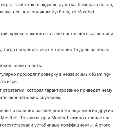
гры, такие как блэкджек, рулетка, баккара а покер,
являетесь поклонником футбола, то Mostbet –
ии, крупье находится а зале настоящего казино или
, тогда пополнить счет в течение 15 дольше после
окод, если он есть.
улярно проходят проверку в независимых iGaming-
сть игры.
т стратегии, которая гарантированно приведет нему
таты окончательно случайны.
нных а наличии развлечений же еще многие другие
ostbet. Тотализатор и Mostbet казино отличается
м отсутствовали устойчивые коэффициенты. А этого