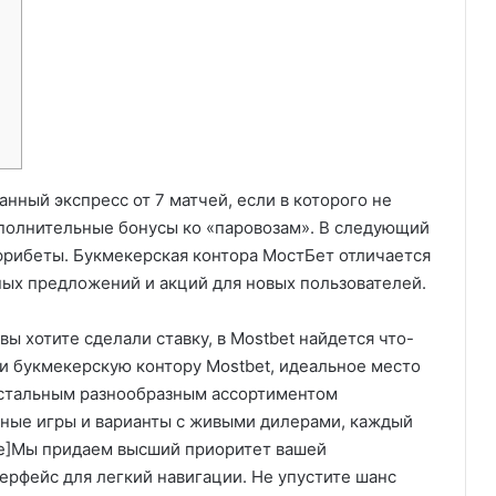
анный экспресс от 7 матчей, если в которого не
ополнительные бонусы ко «паровозам». В следующий
фрибеты. Букмекерская контора МостБет отличается
ых предложений и акций для новых пользователей.
 вы хотите сделали ставку, в Mostbet найдется что-
 и букмекерскую контору Mostbet, идеальное место
 остальным разнообразным ассортиментом
ьные игры и варианты с живыми дилерами, каждый
ine]Мы придаем высший приоритет вашей
ерфейс для легкий навигации. Не упустите шанс