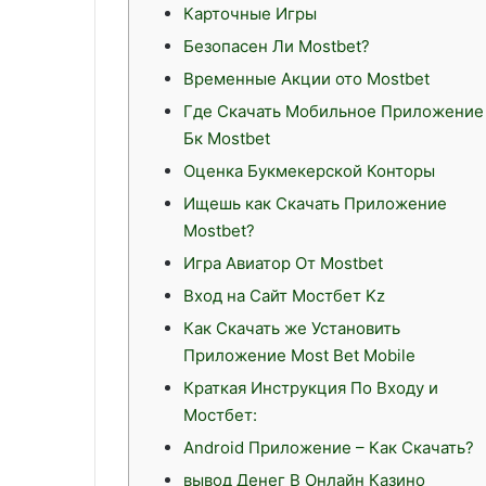
Карточные Игры
Безопасен Ли Mostbet?
Временные Акции ото Mostbet
Где Скачать Мобильное Приложение
Бк Mostbet
Оценка Букмекерской Конторы
Ищешь как Скачать Приложение
Mostbet?
Игра Авиатор От Mostbet
Вход на Сайт Мостбет Kz
Как Скачать же Установить
Приложение Most Bet Mobile
Краткая Инструкция По Входу и
Мостбет:
Android Приложение – Как Скачать?
вывод Денег В Онлайн Казино