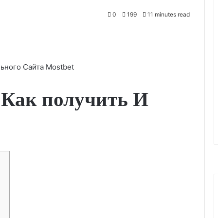
0
199
11 minutes read
ьного Сайта Mostbet
Как получить И