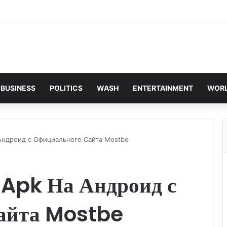
BUSINESS
POLITICS
WASH
ENTERTAINMENT
WOR
Андроид с Официального Сайта Mostbe
 Apk На Андроид с
айта Mostbe