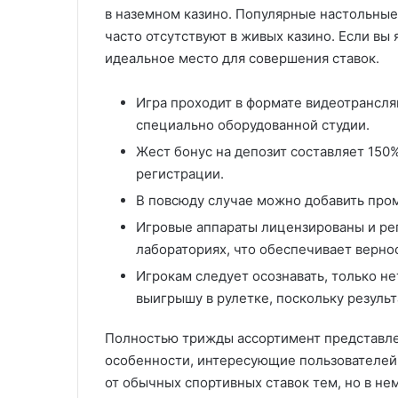
в наземном казино. Популярные настольные и
часто отсутствуют в живых казино. Если вы 
идеальное место для совершения ставок.
Игра проходит в формате видеотрансляц
специально оборудованной студии.
Жест бонус на депозит составляет 150%
регистрации.
В повсюду случае можно добавить пром
Игровые аппараты лицензированы и рег
лабораториях, что обеспечивает верно
Игрокам следует осознавать, только не
выигрышу в рулетке, поскольку резуль
Полностью трижды ассортимент представле
особенности, интересующие пользователей M
от обычных спортивных ставок тем, но в не