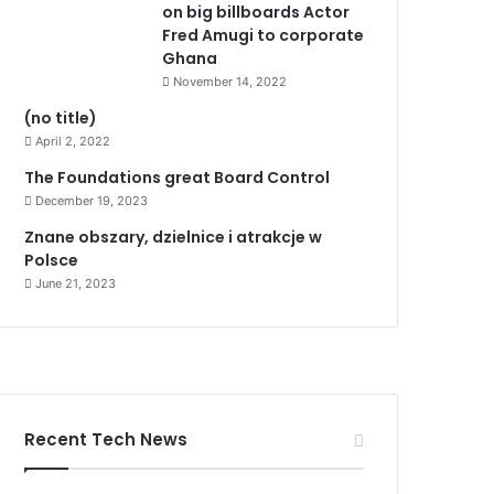
on big billboards Actor
Fred Amugi to corporate
Ghana
November 14, 2022
(no title)
April 2, 2022
The Foundations great Board Control
December 19, 2023
Znane obszary, dzielnice i atrakcje w
Polsce
June 21, 2023
Recent Tech News