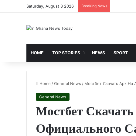
Saturday, August 8 2026
Breaking News
HOME
TOP STORIES
NEWS
SPORT
Home
/
General News
/
Мостбет Скачать Apk На 
General News
Мостбет Скачать
Официального С