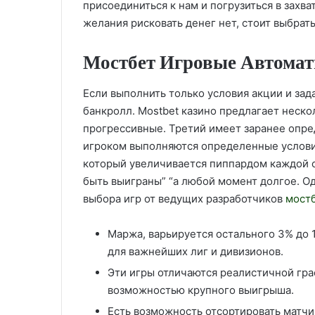
присоединиться к нам и погрузиться в захв
желания рисковать денег нет, стоит выбрат
Мостбет Игровые Автома
Если выполнить только условия акции и зад
банкролл. Mostbet казино предлагает неск
прогрессивные. Третий имеет заранее опре
игроком выполняются определенные услови
который увеличивается пиппардом каждой с
быть выиграны” “а любой момент долгое. О
выбора игр от ведущих разработчиков
мост
Маржа, варьируется остального 3% до 
для важнейших лиг и дивизионов.
Эти игры отличаются реалистичной гр
возможностью крупного выигрыша.
Есть возможность отсортировать матчи