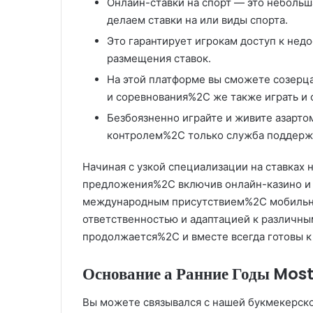
Онлайн-ставки на спорт — это неболь
делаем ставки на или виды спорта.
Это гарантирует игрокам доступ к нед
размещения ставок.
На этой платформе вы сможете созерц
и соревнования%2C же также играть и 
Безбоязненно играйте и живите азарто
контролем%2C только служба поддержк
Начиная с узкой специализации на ставках 
предложения%2C включив онлайн-казино и 
международным присутствием%2C мобиль
ответственностью и адаптацией к различны
продолжается%2C и вместе всегда готовы к
Основание а Ранние Годы Mos
Вы можете связывался с нашей букмекерск