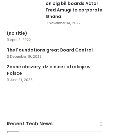
on big billboards Actor
Fred Amugi to corporate
Ghana
November 14, 2022
(no title)
April 2, 2022
The Foundations great Board Control
December 19, 2023
Znane obszary, dzielnice i atrakcje w
Polsce
June 21, 2023
Recent Tech News