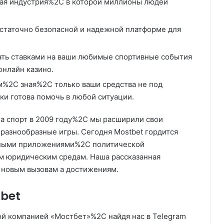
шая индустрия%2C в которой миллионы людей
остаточно безопасной и надежной платформе для
ать ставками на ваши любимые спортивные события
онлайн казино.
м%2C зная%2C только ваши средства не под
и готова помочь в любой ситуации.
на спорт в 2009 году%2C мы расширили свои
разнообразные игры. Сегодня Mostbet гордится
ными приложениями%2C политической
м юридическим средам. Наша рассказанная
 новым вызовам а достижениям.
tbet
ой компанией «Мостбет»%2C найдя нас в Telegram