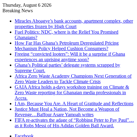
Thursday, August 6 2026
Breaking News
Miracles Aboagye’s bank accounts, apartment complex, other
properties frozen by High Court
Fuel Politics: NDC, where is the Relief You Promised
Ghanaians?
How Far Has Ghana’s Petroleum Deregulated Pricing
Mechanism Policy Helped Cushion Consumers?
Freeing “convicted looters”: Will it be a surprise if Ghana
experiences an uprising anytime soon?
Ghana’s Political parties’ delegate systems scrapped by
Supreme Court.
Africa Zero Waste Academy Champions Next Generation of
Zero Waste Leaders to Tackle Climate Crisis
GAIA Africa holds a-days workshop training on Climate &
Zero Waste reporting for Ghanaian media professionals in
Accra.
I Am, Because You Are. A Heart of Gratitude and Reflections
Justice Must Heal a Nation, Not Become a Weapon of
Revenge…Baffour Asare Yamoah writes
FIFA re-activates the adage of “Robbing Peter to Pay Paul”…
as it Robs Messi of His Adidas Golden Ball Award.
Facebook