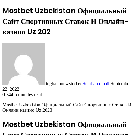
Mostbet Uzbekistan Официальный
Сайт Спортивных Ставок И Онлайн-
казино Uz 202
inghananewstoday
Send an email
September
22, 2022
0
344
5 minutes read
Mostbet Uzbekistan Официальный Сайт Спортивных Ставок И
Онлайн-казино Uz 2023
Mostbet Uzbekistan Официальный
Сайт Спортивных Ставок И Онлайн-