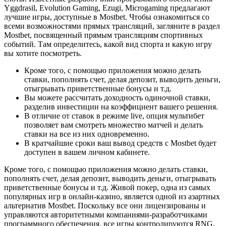
Yggdrasil, Evolution Gaming, Ezugi, Microgaming предлагают
лучшие игры, доступные в Mostbet. Чтобы ознакомиться со
всеми возможностями прямых трансляций, загляните в раздел
Mostbet, посвященный прямым трансляциям спортивных
событий. Там определитесь, какой вид спорта и какую игру
вы хотите посмотреть.
Кроме того, с помощью приложения можно делать
ставки, пополнять счет, делая депозит, выводить деньги,
отыгрывать приветственные бонусы и т.д.
Вы можете рассчитать доходность одиночной ставки,
разделив инвестиции на коэффициент вашего решения.
В отличие от ставок в режиме live, опция мультибет
позволяет вам смотреть множество матчей и делать
ставки на все из них одновременно.
В кратчайшие сроки ваш вывод средств с Mostbet будет
доступен в вашем личном кабинете.
Кроме того, с помощью приложения можно делать ставки,
пополнять счет, делая депозит, выводить деньги, отыгрывать
приветственные бонусы и т.д. Живой покер, одна из самых
популярных игр в онлайн-казино, является одной из азартных
альтернатив Mostbet. Поскольку все они лицензированы и
управляются авторитетными компаниями-разработчиками
программного обеспечения, все игры контролируются RNG.