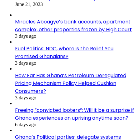
June 21, 2023
Miracles Aboagye’s bank accounts, apartment
complex, other properties frozen by High Court
3 days ago
Fuel Politics: NDC, where is the Relief You
Promised Ghanaians?
3 days ago
How Far Has Ghana’s Petroleum Deregulated
Pricing Mechanism Policy Helped Cushion
Consumers?
3 days ago
Freeing “convicted looters”: Will it be a surprise if
Ghana experiences an uprising anytime soon?
6 days ago
Ghana’s Political parties’ delegate systems