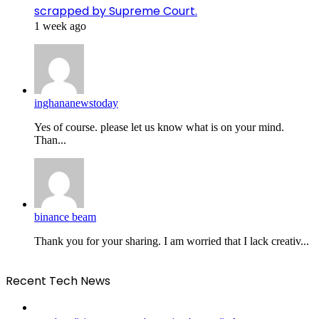
scrapped by Supreme Court.
1 week ago
inghananewstoday
Yes of course. please let us know what is on your mind.
Than...
binance beam
Thank you for your sharing. I am worried that I lack creativ...
Recent Tech News