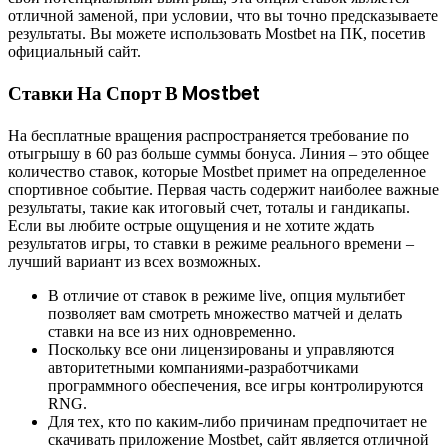
отличной заменой, при условии, что вы точно предсказываете
результаты. Вы можете использовать Mostbet на ПК, посетив
официальный сайт.
Ставки На Спорт В Mostbet
На бесплатные вращения распространяется требование по
отыгрышу в 60 раз больше суммы бонуса. Линия – это общее
количество ставок, которые Mostbet примет на определенное
спортивное событие. Первая часть содержит наиболее важные
результаты, такие как итоговый счет, тоталы и гандикапы.
Если вы любите острые ощущения и не хотите ждать
результатов игры, то ставки в режиме реального времени –
лучший вариант из всех возможных.
В отличие от ставок в режиме live, опция мультибет
позволяет вам смотреть множество матчей и делать
ставки на все из них одновременно.
Поскольку все они лицензированы и управляются
авторитетными компаниями-разработчиками
программного обеспечения, все игры контролируются
RNG.
Для тех, кто по каким-либо причинам предпочитает не
скачивать приложение Mostbet, сайт является отличной