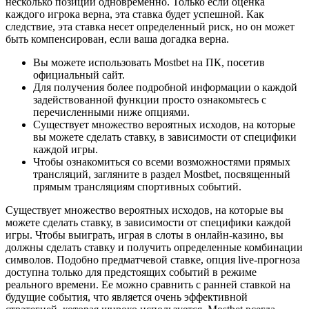
несколько позиций одновременно. Только если оценка
каждого игрока верна, эта ставка будет успешной. Как
следствие, эта ставка несет определенный риск, но он может
быть компенсирован, если ваша догадка верна.
Вы можете использовать Mostbet на ПК, посетив
официальный сайт.
Для получения более подробной информации о каждой
задействованной функции просто ознакомьтесь с
перечисленными ниже опциями.
Существует множество вероятных исходов, на которые
вы можете сделать ставку, в зависимости от специфики
каждой игры.
Чтобы ознакомиться со всеми возможностями прямых
трансляций, загляните в раздел Mostbet, посвященный
прямым трансляциям спортивных событий.
Существует множество вероятных исходов, на которые вы
можете сделать ставку, в зависимости от специфики каждой
игры. Чтобы выиграть, играя в слоты в онлайн-казино, вы
должны сделать ставку и получить определенные комбинации
символов. Подобно предматчевой ставке, опция live-прогноза
доступна только для предстоящих событий в режиме
реального времени. Ее можно сравнить с ранней ставкой на
будущие события, что является очень эффективной