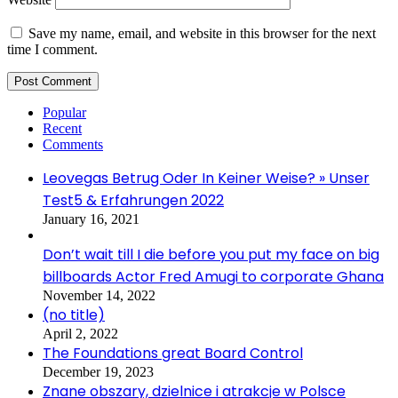
Save my name, email, and website in this browser for the next
time I comment.
Popular
Recent
Comments
Leovegas Betrug Oder In Keiner Weise? » Unser
Test5 & Erfahrungen 2022
January 16, 2021
Don’t wait till I die before you put my face on big
billboards Actor Fred Amugi to corporate Ghana
November 14, 2022
(no title)
April 2, 2022
The Foundations great Board Control
December 19, 2023
Znane obszary, dzielnice i atrakcje w Polsce