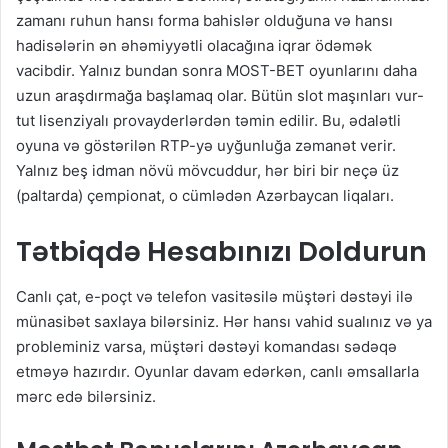
zamanı ruhun hansı forma bahislər olduğuna və hansı
hadisələrin ən əhəmiyyətli olacağına iqrar ödəmək
vacibdir. Yalnız bundan sonra MOST-BET oyunlarını daha
uzun araşdırmağa başlamaq olar. Bütün slot maşınları vur-
tut lisenziyalı provayderlərdən təmin edilir. Bu, ədalətli
oyuna və göstərilən RTP-yə uyğunluğa zəmanət verir.
Yalnız beş idman növü mövcuddur, hər biri bir neçə üz
(paltarda) çempionat, o cümlədən Azərbaycan liqaları.
Tətbiqdə Hesabınızı Doldurun
Canlı çat, e-poçt və telefon vasitəsilə müştəri dəstəyi ilə
münasibət saxlaya bilərsiniz. Hər hansı vahid sualınız və ya
probleminiz varsa, müştəri dəstəyi komandası sədəqə
etməyə hazırdır. Oyunlar davam edərkən, canlı əmsallarla
mərc edə bilərsiniz.