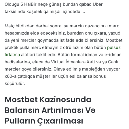
a
Olduğu 5 HalBir neçə günəş bundan qabaq Uber
n
taksisində koşelek qalmışdı, içindədə …
e
m
Matç bitdikdən dərhal sonra isə mərcin qazancınızı mərc
a
hesabınızda əldə edəcəksiniz, buradan onu çıxara, yaxud
i
da yeni mərclər qoymaqda istifadə edə bilərsiniz. Mostbet
l
praktik pulla mərc etməyiniz ötrü lazım olan bütün
pulsuz
fırlatma
alətləri təklif edir. Bütün formal idman və e-idman
hadisələrinə, eləcə də Virtual İdmanlara Xətt və ya Canlı
mərclər qoya bilərsiniz. Əlavə edilmiş məbləğdən veycer
x60-a çatdıqda müştərilər üçün əsl balansa bonus
köçürülür.
Mostbet Kazinosunda
Balansın Artırılması Və
Pulların Çıxarılması