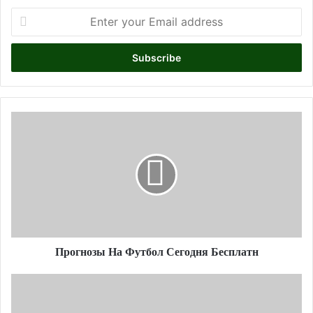
E
n
t
e
r
y
o
u
П
r
р
E
о
m
г
a
н
i
о
l
з
a
ы
d
Н
d
Прогнозы На Футбол Сегодня Бесплатн
а
r
Ф
e
у
D
s
т
a
s
б
n