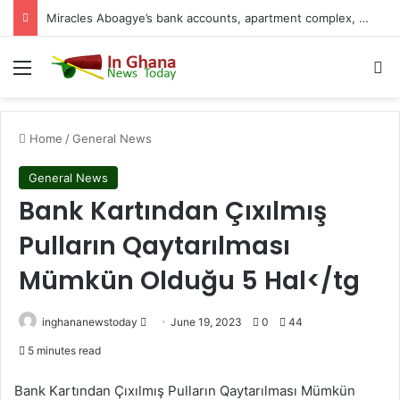
Miracles Aboagye’s bank accounts, apartment complex, other properties frozen by High Court
Menu
S
Home
/
General News
General News
Bank Kartından Çıxılmış
Pulların Qaytarılması
Mümkün Olduğu 5 Hal</tg
inghananewstoday
S
June 19, 2023
0
44
e
5 minutes read
n
d
Bank Kartından Çıxılmış Pulların Qaytarılması Mümkün