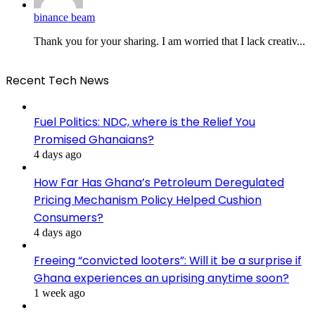
binance beam
Thank you for your sharing. I am worried that I lack creativ...
Recent Tech News
Fuel Politics: NDC, where is the Relief You
Promised Ghanaians?
4 days ago
How Far Has Ghana’s Petroleum Deregulated
Pricing Mechanism Policy Helped Cushion
Consumers?
4 days ago
Freeing “convicted looters”: Will it be a surprise if
Ghana experiences an uprising anytime soon?
1 week ago