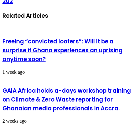
202
Related Articles
Freeing “convicted looters”: Will it be a
surprise if Ghana experiences an uprising
anytime soon?
1 week ago
GAIA Africa holds a-days workshop training
on Climate & Zero Waste reporting for
Ghanaian media professionals in Accra.
2 weeks ago