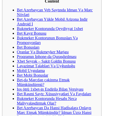
Content
Bet Azerbaycan Veb Saytında Idman Və Mərc
Növləri
Bet Azerbaycan Yükle Mobil Arizona Indir
Android I
Bukmeker Kontorunda Qeydiyyat 1xbet
Bet Kayıt Bonusu
Bukmeker Kontorunun Bonusları Və
Promosyonları
Bet Bonusları
Oranlar Və Bukmeyker Marjası
Proqramın Iphone-da Quraşdırılması
Xbet Seyrək – Sakit Gəldin Bonusu
Ləvazimat Tələbləri Və Uyğunluğu
Mobil Uygulama
Bet Mobi Bonuslar
Bet-də Mərcdən çəkinmə Etmək
Mümkündürmü?
Ios ötrü 1xbet-in Endirilə Bilən Versiyası
Bet Rəsmi Saytı: Xüsusiyyətləri Və Faydaları
Bukmeker Kontorunda Hesabı Necə
Maliyyələşdirmək Olar?
Bet Azerbaycan Də Hansi Hadi̇sələrə Onlayn
Mərc Etmək Mümkündür? İdman Üzrə Hansi