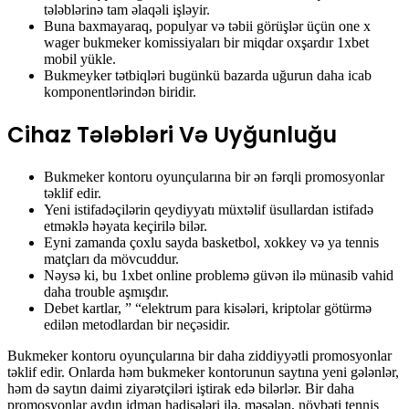
tələblərinə tam əlaqəli işləyir.
Buna baxmayaraq, populyar və təbii görüşlər üçün one x
wager bukmeker komissiyaları bir miqdar oxşardır 1xbet
mobil yükle.
Bukmeyker tətbiqləri bugünkü bazarda uğurun daha icab
komponentlərindən biridir.
Cihaz Tələbləri Və Uyğunluğu
Bukmeker kontoru oyunçularına bir ən fərqli promosyonlar
təklif edir.
Yeni istifadəçilərin qeydiyyatı müxtəlif üsullardan istifadə
etməklə həyata keçirilə bilər.
Eyni zamanda çoxlu sayda basketbol, ​​xokkey və ya tennis
matçları da mövcuddur.
Nəysə ki, bu 1xbet online problemə güvən ilə münasib vahid
daha trouble aşmışdır.
Debet kartlar, ” “elektrum para kisələri, kriptolar götürmə
edilən metodlardan bir neçəsidir.
Bukmeker kontoru oyunçularına bir daha ziddiyyətli promosyonlar
təklif edir. Onlarda həm bukmeker kontorunun saytına yeni gələnlər,
həm də saytın daimi ziyarətçiləri iştirak edə bilərlər. Bir daha
promosyonlar aydın idman hadisələri ilə, məsələn, növbəti tennis