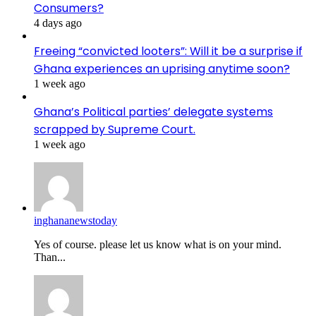
Consumers?
4 days ago
Freeing “convicted looters”: Will it be a surprise if
Ghana experiences an uprising anytime soon?
1 week ago
Ghana’s Political parties’ delegate systems
scrapped by Supreme Court.
1 week ago
inghananewstoday
Yes of course. please let us know what is on your mind.
Than...