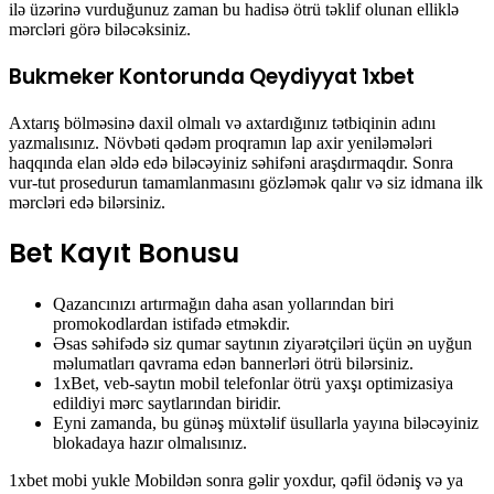
ilə üzərinə vurduğunuz zaman bu hadisə ötrü təklif olunan elliklə
mərcləri görə biləcəksiniz.
Bukmeker Kontorunda Qeydiyyat 1xbet
Axtarış bölməsinə daxil olmalı və axtardığınız tətbiqinin adını
yazmalısınız. Növbəti qədəm proqramın lap axir yeniləmələri
haqqında elan əldə edə biləcəyiniz səhifəni araşdırmaqdır. Sonra
vur-tut prosedurun tamamlanmasını gözləmək qalır və siz idmana ilk
mərcləri edə bilərsiniz.
Bet Kayıt Bonusu
Qazancınızı artırmağın daha asan yollarından biri
promokodlardan istifadə etməkdir.
Əsas səhifədə siz qumar saytının ziyarətçiləri üçün ən uyğun
məlumatları qavrama edən bannerləri ötrü bilərsiniz.
1xBet, veb-saytın mobil telefonlar ötrü yaxşı optimizasiya
edildiyi mərc saytlarından biridir.
Eyni zamanda, bu günəş müxtəlif üsullarla yayına biləcəyiniz
blokadaya hazır olmalısınız.
1xbet mobi yukle Mobildən sonra gəlir yoxdur, qəfil ödəniş və ya