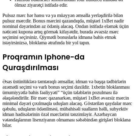
ölməz ziyarətçi istifadə edir.
Pulsuz mərc hər hansı və ya müəyyən əmsalla yerləşdirilə bilən
pulsuz mərcdir. Bonus mərcini qazandıqda, müştəri 1xBet nadir
nominal dəyərindən az ödəniş alacaq. Ondan istifadə eləmək üçün
nəticəni kupona artıq görmək kifayətdir, burada əvəzsiz mərc
seçimini seçirsiniz. Qiymətli bonuslarla idmana bahis etmək
istəyirsinizsə, bloklama ətrafında bir yol tapın.
Proqramın Iphone-da
Quraşdırılması
Əsas üstünlüklərə təmtəraqlı əmsallar, idman və başqa tədbirlərin
əzəmətli seçimi və varlı bonus seçimi daxildir. 1xbetin bloklanması
ümumiyyətlə bahis fəaliyyəti” “üçün tələblərin pozulması ilə
əlaqələndirilir. Bir mərc qazanarkən, müştəri 1xBet əvəzsiz mərcin
minimal dəyəri çıxılmaqla uduşları alacaq. Göstərilən qaydalar mərc
qəbulu, uduşların ödənilməsi, mübahisəli sualların həlli, subyektiv
idman hadisələrinin özəl mərclərini tənzimləyir. Azərbaycan
vətəndaşlarının lisenziyanın olmaması səbəbindən girişləri bloklana
bilər.