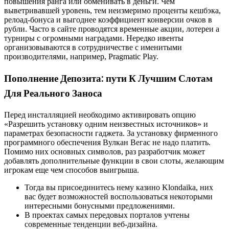
повышения ранга или обменивать в деньги. Чем
выветривавшей уровень, тем неизмеримо проценты кешбэка,
релоад-бонуса и выгоднее коэффициент конверсии очков в
рубли. Часто в сайте проводятся временные акции, лотереи а
турниры с огромными наградами. Нередко ивенты
организовываются в сотрудничестве с именитыми
производителями, например, Pragmatic Play.
Пополнение Депозита: пути К Лучшим Слотам
Для Реального Заноса
Перед инсталляцией необходимо активировать опцию
«Разрешить установку одним неизвестных источников» и
параметрах безопасности гаджета. За установку фирменного
программного обеспечения Вулкан Вегас не надо платить.
Помимо них основных символов, раз разработчик может
добавлять дополнительные функции в свои слоты, желающим
игрокам еще чем способов выигрыша.
Тогда вы присоединитесь нему казино Klondaika, них
вас будет возможностей воспользоваться некоторыми
интересными бонусными предложениями.
В проектах самых передовых порталов учтены
современные тенденции веб-дизайна.