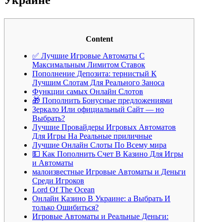
Content
✅ Лучшие Игровые Автоматы С
Максимальным Лимитом Ставок
Пополнение Депозита: тернистый К
Лучшим Слотам Для Реального Заноса
Функции самых Онлайн Слотов
🎁 Пополнить Бонусные предложениями
Зеркало Или официальный Сайт — но
Выбрать?
Лучшие Провайдеры Игровых Автоматов
Для Игры На Реальные приличные
Лучшие Онлайн Слоты По Всему мира
💵 Как Пополнить Счет В Казино Для Игры
и Автоматы
малоизвестные Игровые Автоматы и Деньги
Среди Игроков
Lord Of The Ocean
Онлайн Казино В Украине: а Выбрать И
только Ошибиться?
Игровые Автоматы и Реальные Деньги: