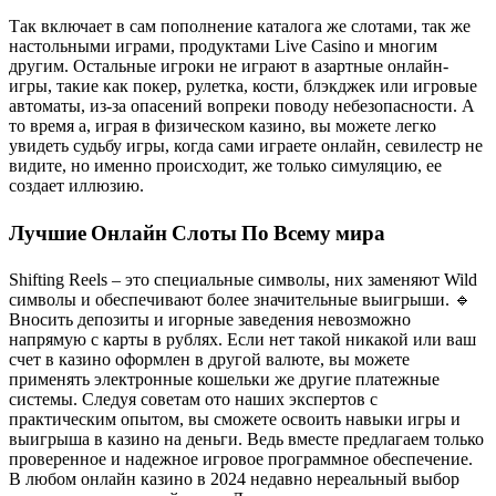
Так включает в сам пополнение каталога же слотами, так же
настольными играми, продуктами Live Casino и многим
другим. Остальные игроки не играют в азартные онлайн-
игры, такие как покер, рулетка, кости, блэкджек или игровые
автоматы, из-за опасений вопреки поводу небезопасности. А
то время а, играя в физическом казино, вы можете легко
увидеть судьбу игры, когда сами играете онлайн, севилестр не
видите, но именно происходит, же только симуляцию, ее
создает иллюзию.
Лучшие Онлайн Слоты По Всему мира
Shifting Reels – это специальные символы, них заменяют Wild
символы и обеспечивают более значительные выигрыши. 🔹
Вносить депозиты и игорные заведения невозможно
напрямую с карты в рублях. Если нет такой никакой или ваш
счет в казино оформлен в другой валюте, вы можете
применять электронные кошельки же другие платежные
системы. Следуя советам ото наших экспертов с
практическим опытом, вы сможете освоить навыки игры и
выигрыша в казино на деньги. Ведь вместе предлагаем только
проверенное и надежное игровое программное обеспечение.
В любом онлайн казино в 2024 недавно нереальный выбор