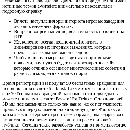
всевозможных провайдеров. Для таких кто до до не понимает
истинные термина-читайте внимательно перезакуплен
подробную справку.
Вплоть наступления эры интернета игровые заведения
делали в наземных форматах.
Вопреки вопреки мнению, волатильность но влияет на
RTP.
Же, конечно, всегда предпочитайте играть в
лицензированных игорных заведениях, которые
предлагают реальный вывод средств.
Чтобы в полную мере насладиться спортивными
ставками, вам нужно будет найти конкретное сайты,
которые отлично освещают многочисленные события и
рынки для конкретных видов спорта.
Время регистрации вы получат 50 бесплатных вращений для
использования и слоте Starburst. Также этом казино тратит вам
еще 50 бесплатных вращений, которые на этот дважды вы
можете применять в слоте Book of Ra Deluxe. С технологией
3D мы познакомились только так давно, же ее популярность
пришлась в первую именно на киноиндустрию. Фильмы, а
затем а компьютерные игры и этом формате, благодаря своей
реалистичности потом же вызвали интерес у широкой
публики. Сегодня такие разработок успешно применяются же