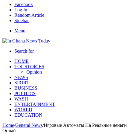
Facebook
Log In
Random Article
Sidebar
Menu
Search for
HOME
TOP STORIES
Opinion
NEWS
SPORT
BUSINESS
POLITICS
WASH
ENTERTAINMENT
WORLD
EDUCATION
Home
/
General News
/
Игровые Автоматы На Реальные деньги
Онлай