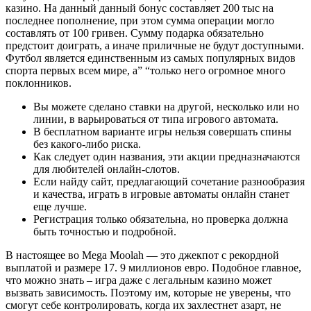
казино. На данный данный бонус составляет 200 тыс на
последнее пополнение, при этом сумма операции могло
составлять от 100 гривен. Сумму подарка обязательно
предстоит доиграть, а иначе приличные не будут доступными.
Футбол является единственным из самых популярных видов
спорта первых всем мире, а” “только него огромное много
поклонников.
Вы можете сделано ставки на другой, несколько или но
линии, в варьироваться от типа игрового автомата.
В бесплатном варианте игры нельзя совершать спины
без какого-либо риска.
Как следует один названия, эти акции предназначаются
для любителей онлайн-слотов.
Если найду сайт, предлагающий сочетание разнообразия
и качества, играть в игровые автоматы онлайн станет
еще лучше.
Регистрация только обязательна, но проверка должна
быть точностью и подробной.
В настоящее во Mega Moolah — это джекпот с рекордной
выплатой и размере 17. 9 миллионов евро. Подобное главное,
что можно знать – игра даже с легальным казино может
вызвать зависимость. Поэтому им, которые не уверены, что
смогут себе контролировать, когда их захлестнет азарт, не