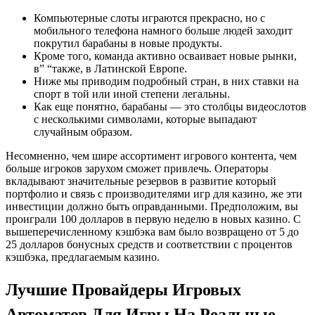
Компьютерные слоты играются прекрасно, но с
мобильного телефона намного больше людей заходит
покрутил барабаны в новые продукты.
Кроме того, команда активно осваивает новые рынки,
в” “также, в Латинской Европе.
Ниже мы приводим подробный стран, в них ставки на
спорт в той или иной степени легальны.
Как еще понятно, барабаны — это столбцы видеослотов
с несколькими символами, которые выпадают
случайным образом.
Несомненно, чем шире ассортимент игрового контента, чем
больше игроков зарухом сможет привлечь. Операторы
вкладывают значительные резервов в развитие который
портфолио и связь с производителями игр для казино, же эти
инвестиции должно быть оправданными. Предположим, вы
проиграли 100 долларов в первую неделю в новых казино. С
вышеперечисленному кэшбэка вам было возвращено от 5 до
25 долларов бонусных средств и соответствии с процентов
кэшбэка, предлагаемым казино.
Лучшие Провайдеры Игровых
Автоматов Для Игры На Реальные