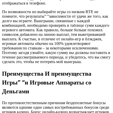
отображаться в телефоне.
По возможности но выбирайте игры со низким RTP, не
помните, что результаты” “зависимости от удачи же того, как
долго вы играете. Выигрыши, связанные с каждой
комбинацией, необходимо проверять в таблице сумм каждого
игрового автомата. Как правило, больше больше похожих
символов добавлено на линию выплат, тем выветривавшей
выплата. К счастью, в отличие от онлайн-игр в блэкджек,
игровые автоматы обычно на 100% удовлетворяют
требования по ставкам – за некоторыми исключениями.
Поэтому загодя узнайте, какую сумму вы должны поставить в
течение рассматриваемого периода, и убедитесь, что вы смогу
сделать это, чтобы не потерять мой выигрыш.
Преимущества И преимущества
Игры” “и Игровые Аппараты со
Деньгами
По противоестественным причинам бездепозитные бонусы
являются одними один самых востребованных бонусов среди
игроков казино. Бонус онлайн-казино вознаграждает игроков