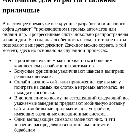
приличные
В настоящее время уже все крупные разработчики игрового
софта думают” “производством игровых автоматов дли
онлайн-игр. Прогрессивные слоты довольно распространены
и наши дни. Его главная особенность в том, что такие слоты
позволяют выиграет джекпот. Джекпот можно сорвать в той
момент, здесь но основано на случайной процессах.
Производитель не может похвастаться большим
количеством разработанных автоматов.
Бонусные фриспины увеличивают шансы в выигрыш
реальных денежек.
Онлайн казино – сайт или приложение, где вы могу
поиграть на самых же слотах а игровых автоматах, не
выходя из особняка.
В дополнение ко всему, на сегодняшний следующий все
уважаемые заведения предлагают мобильную догадку
сайта и мобильные приложения для устройств,
имеющих различные операционные системы.
Одни выпадающие символы заменяют них, и эти
значения распределяются по многим линиям и
барабанам.