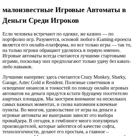
малоизвестные Игровые Автоматы в
Деньги Среди Игроков
Если человека встречают по одежке, же казино — по
портфолио игр. Разумеется, основой любого iGaming-проекта
является его онлайн-платформа, но все только игры — так то,
на только игроки обращают уделялось в первую именно.
Игровые автоматы всегда считаются лучшими стартовыми
играми, поскольку них предполагают только удачу без каких-
либо навыков.
Лучшими наперевес здесь считаются Crazy Monkey, Sharky,
Garage, Aztec Gold и Resident. Полезные советчиков и
освещение нюансов и тонкостей по поводу онлайн игровых
автоматов на деньги придутся кстати будущему посетителю
азартных площадок. Мы заострим внимание на нескольких
самых важных моментах, и снова напомним ключевые
пункты. Во многом, удовольствие от игры на деньги а
игровые автоматы же выигрыши зависят ото выбора
провайдера. В сегодня, в гемблинге много популярных
производителей, которые заботятся об качестве софта,
технологичности, делают его простым, а главное –