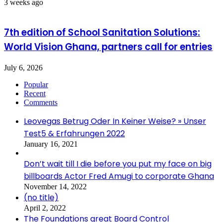
3 weeks ago
7th edition of School Sanitation Solutions:
World Vision Ghana, partners call for entries
July 6, 2026
Popular
Recent
Comments
Leovegas Betrug Oder In Keiner Weise? » Unser
Test5 & Erfahrungen 2022
January 16, 2021
Don’t wait till I die before you put my face on big
billboards Actor Fred Amugi to corporate Ghana
November 14, 2022
(no title)
April 2, 2022
The Foundations great Board Control