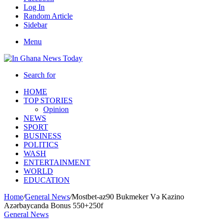
Log In
Random Article
Sidebar
Menu
Search for
HOME
TOP STORIES
Opinion
NEWS
SPORT
BUSINESS
POLITICS
WASH
ENTERTAINMENT
WORLD
EDUCATION
Home
/
General News
/
Mostbet-az90 Bukmeker Və Kazino
Azərbaycanda Bonus 550+250f
General News