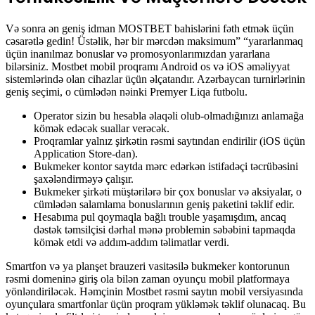
Və sonra ən geniş idman MOSTBET bahislərini fəth etmək üçün
cəsarətlə gedin! Üstəlik, hər bir mərcdən maksimum” “yararlanmaq
üçün inanılmaz bonuslar və promosyonlarımızdan yararlana
bilərsiniz. Mostbet mobil proqramı Android os və iOS əməliyyat
sistemlərində olan cihazlar üçün əlçatandır. Azərbaycan turnirlərinin
geniş seçimi, o cümlədən nəinki Premyer Liqa futbolu.
Operator sizin bu hesabla əlaqəli olub-olmadığınızı anlamağa
kömək edəcək suallar verəcək.
Proqramlar yalnız şirkətin rəsmi saytından endirilir (iOS üçün
Application Store-dan).
Bukmeker kontor saytda mərc edərkən istifadəçi təcrübəsini
şaxələndirməyə çalışır.
Bukmeker şirkəti müştərilərə bir çox bonuslar və aksiyalar, o
cümlədən salamlama bonuslarının geniş paketini təklif edir.
Hesabıma pul qoymaqla bağlı trouble yaşamışdım, ancaq
dəstək təmsilçisi dərhal mənə problemin səbəbini tapmaqda
kömək etdi və addım-addım təlimatlar verdi.
Smartfon və ya planşet brauzeri vasitəsilə bukmeker kontorunun
rəsmi domeninə giriş ola bilən zaman oyunçu mobil platformaya
yönləndiriləcək. Həmçinin Mostbet rəsmi saytın mobil versiyasında
oyunçulara smartfonlar üçün proqram yükləmək təklif olunacaq. Bu