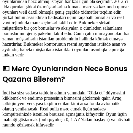
oyunlarından həzz almaq istəyən hər kəs üçün əla seçimdir. 2012-ci
ildə qurulan şirkət öz müştərilərinə idmana mərc və kazinoda qumar
oyunları weil daxil olmaqla geniş çeşiddə xidmətlər təqdim edir.
Şirkət bütün əsas idman hadisələri üçün rəqabətli əmsallar və real
vaxt rejimində mərc seçimləri təklif edir. Bukmeker şirkəti
müştərilərə bir çox bonuslar və aksiyalar, o cümlədən salamlama
bonuslarının geniş paketini təklif edir. Canlı çatın nümayəndələri hər
zaman müştərilərin istənilən probleminin həllində kömək etməyə
hazırdırlar. Bukmeker kontorunun rəsmi saytından istifadə asan və
aydındır, habelə müştərilərə istədikləri oyunları asanlıqla tapmağa
imkan verir.
💵 Mərc Oyunlarından Necə Bonus
Qazana Bilərəm?
İndi isə sizə sadəcə tətbiqin adının yanındakı “Əldə et” düyməsini
klikləmək və endirmə prosesinin bitməsini gözləmək qalır. Artıq
tətbiqin yeni versiyası təqdim edilən kimi arxa fonda avtomatik
olaraq yenilənəcək. Real pulla mərc etmək üçün sadəcə
kompüterinizdə istənilən brauzeri açmağınız kifayətdir. Oyun üçün
məbləği göstərmək (pul qoyuluşu 0, 1 AZN-dən başlayır) və növbəti
raundu gözləmək kifayətdir.