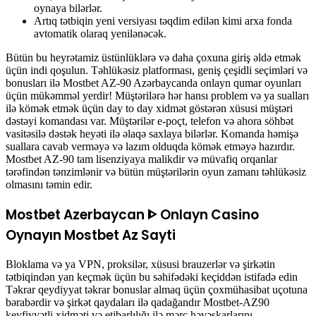
oynaya bilərlər.
Artıq tətbiqin yeni versiyası təqdim edilən kimi arxa fonda
avtomatik olaraq yenilənəcək.
Bütün bu heyrətamiz üstünlüklərə və daha çoxuna giriş əldə etmək
üçün indi qoşulun. Təhlükəsiz platforması, geniş çeşidli seçimləri və
bonusları ilə Mostbet AZ-90 Azərbaycanda onlayn qumar oyunları
üçün mükəmməl yerdir! Müştərilərə hər hansı problem və ya sualları
ilə kömək etmək üçün day to day xidmət göstərən xüsusi müştəri
dəstəyi komandası var. Müştərilər e-poçt, telefon və ahora söhbət
vasitəsilə dəstək heyəti ilə əlaqə saxlaya bilərlər. Komanda həmişə
suallara cavab verməyə və lazım olduqda kömək etməyə hazırdır.
Mostbet AZ-90 tam lisenziyaya malikdir və müvafiq orqanlar
tərəfindən tənzimlənir və bütün müştərilərin oyun zamanı təhlükəsiz
olmasını təmin edir.
Mostbet Azerbaycan ᐈ Onlayn Casino
Oynayın Mostbet Az Sayti
Bloklama və ya VPN, proksilər, xüsusi brauzerlər və şirkətin
tətbiqindən yan keçmək üçün bu səhifədəki keçiddən istifadə edin
Təkrar qeydiyyat təkrar bonuslar almaq üçün çoxmühasibat uçotuna
bərabərdir və şirkət qaydaları ilə qadağandır Mostbet-AZ90
keyfiyyətli xidməti və etibarlılığı ilə mərc həvəskarlarını