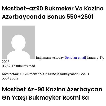
Mostbet-az90 Bukmeker Və Kazino
Azərbaycanda Bonus 550+250f
inghananewstoday
Send an email
January 17,
2023
0
257
13 minutes read
Mostbet-az90 Bukmeker Və Kazino Azərbaycanda Bonus
550+250fs
Mostbet Az-90 Kazino Azerbaycan
Ən Yaxşı Bukmeyker Rəsmi Sa