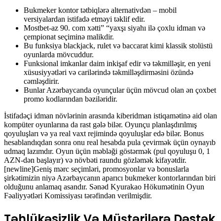
Bukmeker kontor tətbiqlərə alternativdən – mobil
versiyalardan istifadə etməyi təklif edir.
Mostbet-az 90. com xətti” “yaxşı siyahı ilə çoxlu idman və
çempionat seçiminə malikdir.
Bu funksiya blackjack, rulet və baccarat kimi klassik stolüstü
oyunlarda mövcuddur.
Funksional imkanlar daim inkişaf edir və təkmilləşir, en yeni
xüsusiyyətləri və carilərində təkmilləşdirməsini özündə
cəmləşdirir.
Bunlar Azərbaycanda oyunçular üçün mövcud olan ən çoxbet
promo kodlarından bəziləridir.
İstifadəçi idman növlərinin arasında kiberidman istiqamətinə aid olan
kompüter oyunlarına da rast gələ bilər. Oyunçu planlaşdırılmış
qoyuluşları və ya real vaxt rejimində qoyuluşlar edə bilər. Bonus
hesablandıqdan sonra onu real hesabda pula çevirmək üçün oynayıb
udmaq lazımdır. Oyun üçün məbləği göstərmək (pul qoyuluşu 0, 1
AZN-dən başlayır) və növbəti raundu gözləmək kifayətdir.
[newline]Geniş mərc seçimləri, promosyonlar və bonuslarla
şirkətimizin niyə Azərbaycanın aparıcı bukmeker kontorlarından biri
olduğunu anlamaq asandır. Sənəd Kyurakao Hökumətinin Oyun
Fəaliyyətləri Komissiyası tərəfindən verilmişdir.
Təhlükəsizlik Və Müştərilərə Dəstək