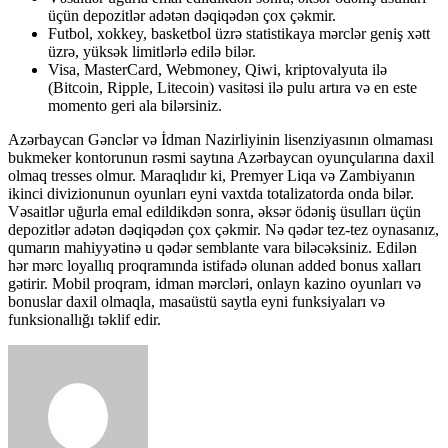
üçün depozitlər adətən dəqiqədən çox çəkmir.
Futbol, ​​xokkey, basketbol üzrə statistikaya mərclər geniş xətt
üzrə, yüksək limitlərlə edilə bilər.
Visa, MasterCard, Webmoney, Qiwi, kriptovalyuta ilə
(Bitcoin, Ripple, Litecoin) vasitəsi ilə pulu artıra və en este
momento geri ala bilərsiniz.
Azərbaycan Gənclər və İdman Nazirliyinin lisenziyasının olmaması
bukmeker kontorunun rəsmi saytına Azərbaycan oyunçularına daxil
olmaq tresses olmur. Maraqlıdır ki, Premyer Liqa və Zambiyanın
ikinci divizionunun oyunları eyni vaxtda totalizatorda onda bilər.
Vəsaitlər uğurla emal edildikdən sonra, əksər ödəniş üsulları üçün
depozitlər adətən dəqiqədən çox çəkmir. Nə qədər tez-tez oynasanız,
qumarın mahiyyətinə u qədər semblante vara biləcəksiniz. Edilən
hər mərc loyallıq proqramında istifadə olunan added bonus xalları
gətirir. Mobil proqram, idman mərcləri, onlayn kazino oyunları və
bonuslar daxil olmaqla, masaüstü saytla eyni funksiyaları və
funksionallığı təklif edir.