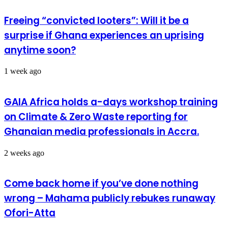
Freeing “convicted looters”: Will it be a
surprise if Ghana experiences an uprising
anytime soon?
1 week ago
GAIA Africa holds a-days workshop training
on Climate & Zero Waste reporting for
Ghanaian media professionals in Accra.
2 weeks ago
Come back home if you’ve done nothing
wrong – Mahama publicly rebukes runaway
Ofori-Atta