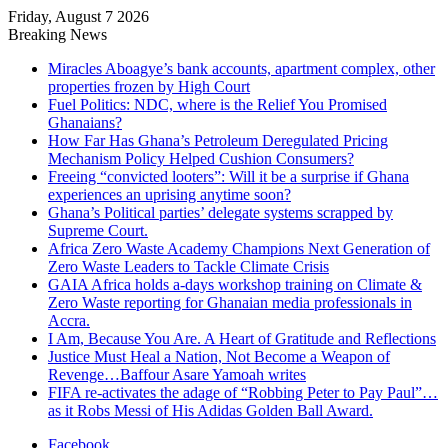
Friday, August 7 2026
Breaking News
Miracles Aboagye’s bank accounts, apartment complex, other
properties frozen by High Court
Fuel Politics: NDC, where is the Relief You Promised
Ghanaians?
How Far Has Ghana’s Petroleum Deregulated Pricing
Mechanism Policy Helped Cushion Consumers?
Freeing “convicted looters”: Will it be a surprise if Ghana
experiences an uprising anytime soon?
Ghana’s Political parties’ delegate systems scrapped by
Supreme Court.
Africa Zero Waste Academy Champions Next Generation of
Zero Waste Leaders to Tackle Climate Crisis
GAIA Africa holds a-days workshop training on Climate &
Zero Waste reporting for Ghanaian media professionals in
Accra.
I Am, Because You Are. A Heart of Gratitude and Reflections
Justice Must Heal a Nation, Not Become a Weapon of
Revenge…Baffour Asare Yamoah writes
FIFA re-activates the adage of “Robbing Peter to Pay Paul”…
as it Robs Messi of His Adidas Golden Ball Award.
Facebook