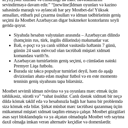
sevindirməyə davam edir.” “[newline]İdman oyunları və kazino
sahəsində maraqlı və əyləncəli hər şey Mostbet-də! Yüksək
əmsalları, etibarlı pul çıxarma üsulları və idman tədbirlərinin geniş
seçimi ilə Mostbet Azərbaycan digər bukmeker kontorlarını xeyli
geridə qoyur.
Siyahıda hesabın valyutaları arasında – Azərbaycan dilində
(həmçinin rus, türk, ingilis dillərində) məlumatlar var.
Bəli, e-poçt və ya canlı söhbət vasitəsilə həftənin 7 günü,
günün 24 saatı mövcud olan təcrübəli müştəri xidməti
komandası varifr?n.
Azərbaycan turnirlərinin geniş seçimi, o cümlədən nəinki
Premyer Liqa futbolu.
Burada siz təkcə populyar turnirləri deyil, həm də aşağı
divizionları əhatə edən məşhur futbol və en este momento
tennisin geniş siyahısını tapa bilərsiniz.
Mostbet sevimli idman növünə və ya oyunlara mərc etmək üçün
təhlükəsiz, sürətli və” “rahat üsuldur. Canlı dəstək xidməti bir neçə
dildə kömək təklif edə və hesabınızla bağlı hər hansı bir problemdə
sizə kömək edə bilər. Şirkət müsbət mərc təcrübəsi qazanmaq üçün
mükəmməl müştəri xidməti təqdim etməyə çalışır. Mostbet güzgüləri
əsas sayt bloklandıqda və ya əlçatan olmadıqda Mostbet veb saytına
daxil olmağa imkan verən alternativ keçidlər və domenlərdir.