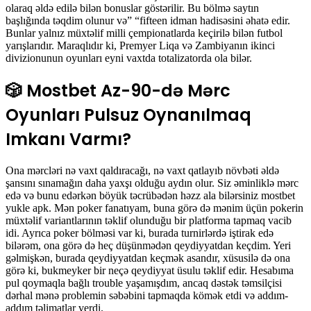
olaraq əldə edilə bilən bonuslar göstərilir. Bu bölmə saytın
başlığında təqdim olunur və” “fifteen idman hadisəsini əhatə edir.
Bunlar yalnız müxtəlif milli çempionatlarda keçirilə bilən futbol
yarışlarıdır. Maraqlıdır ki, Premyer Liqa və Zambiyanın ikinci
divizionunun oyunları eyni vaxtda totalizatorda ola bilər.
🎲 Mostbet Az-90-də Mərc
Oyunları Pulsuz Oynanılmaq
Imkanı Varmı?
Ona mərcləri nə vaxt qaldıracağı, nə vaxt qatlayıb növbəti əldə
şansını sınamağın daha yaxşı olduğu aydın olur. Siz əminliklə mərc
edə və bunu edərkən böyük təcrübədən həzz ala bilərsiniz mostbet
yukle apk. Mən poker fanatıyam, buna görə də mənim üçün pokerin
müxtəlif variantlarının təklif olunduğu bir platforma tapmaq vacib
idi. Ayrıca poker bölməsi var ki, burada turnirlərdə iştirak edə
bilərəm, ona görə də heç düşünmədən qeydiyyatdan keçdim. Yeri
gəlmişkən, burada qeydiyyatdan keçmək asandır, xüsusilə də ona
görə ki, bukmeyker bir neçə qeydiyyat üsulu təklif edir. Hesabıma
pul qoymaqla bağlı trouble yaşamışdım, ancaq dəstək təmsilçisi
dərhal mənə problemin səbəbini tapmaqda kömək etdi və addım-
addım təlimatlar verdi.