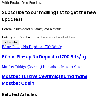
With Product You Purchase
Subscribe to our mailing list to get the new
updates!
Lorem ipsum dolor sit amet, consectetur.
Enter your Email address
Bônus Pin-up No Depósito 1700 Brl</tg
Bônus Pin-up No Depósito 1700 Brl</tg
Mostbet Türkiye Çevrimiçi Kumarhane Mostbet Casin
Mostbet Türkiye Çevrimiçi Kumarhane
Mostbet Casin
Related Articles