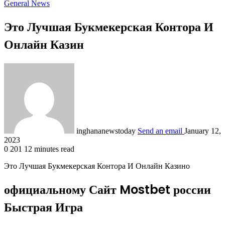
General News
Это Лучшая Букмекерская Контора И
Онлайн Казин
inghananewstoday
Send an email
January 12,
2023
0
201
12 minutes read
Это Лучшая Букмекерская Контора И Онлайн Казино
официальному Сайт Mostbet россии
Быстрая Игра