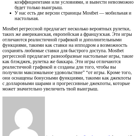
коэффициентами или условиями, и вывести невозможно
будет только выигрыш.
У нас есть две версии страницы Mostbet — мобильная и
настольная.
Mostbet регрессной предлагает несколько вероятных рулетки,
таких же американская, европейская а французская. Эти игры
отличаются реалистичной графикой и дополнительными
функциями, такими как ставки на ипподром а возможность
сохранять любимые ставки для быстрого доступа. Mostbet
регрессной предлагает разнообразные настольные игры, такие
как блэкджек, рулетка же баккара. Эти игры отличаются
реалистичной графикой и созданы дли того, чтобы вы
получили максимальное удовольствие” “от игры. Кроме того,
они оснащены бонусными функциями, такими как джекпоты
с долларовыми шарами и прогрессивные джекпоты, которые
может значительно увеличить твой выигрыш.