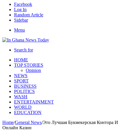
Facebook
Log In
Random Article
Sidebar
Menu
Search for
HOME
TOP STORIES
Opinion
NEWS
SPORT
BUSINESS
POLITICS
WASH
ENTERTAINMENT
WORLD
EDUCATION
Home
/
General News
/
Это Лучшая Букмекерская Контора И
Онлайн Казин