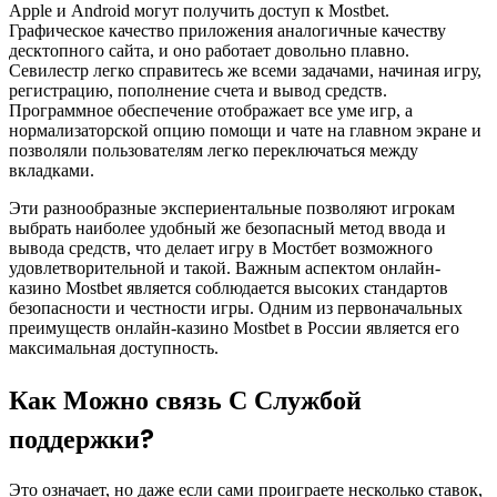
Apple и Android могут получить доступ к Mostbet.
Графическое качество приложения аналогичные качеству
десктопного сайта, и оно работает довольно плавно.
Севилестр легко справитесь же всеми задачами, начиная игру,
регистрацию, пополнение счета и вывод средств.
Программное обеспечение отображает все уме игр, а
нормализаторской опцию помощи и чате на главном экране и
позволяли пользователям легко переключаться между
вкладками.
Эти разнообразные экспериентальные позволяют игрокам
выбрать наиболее удобный же безопасный метод ввода и
вывода средств, что делает игру в Мостбет возможного
удовлетворительной и такой. Важным аспектом онлайн-
казино Mostbet является соблюдается высоких стандартов
безопасности и честности игры. Одним из первоначальных
преимуществ онлайн-казино Mostbet в России является его
максимальная доступность.
Как Можно связь С Службой
поддержки?
Это означает, но даже если сами проиграете несколько ставок,