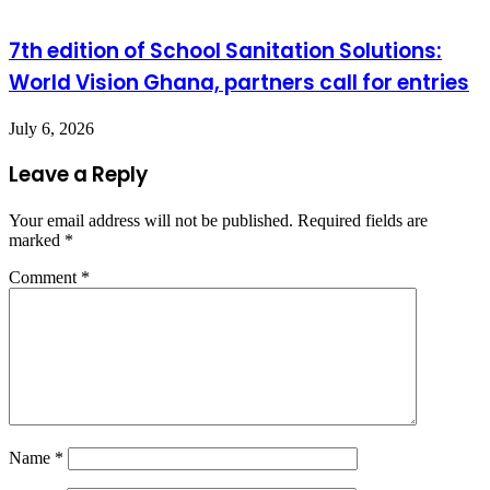
7th edition of School Sanitation Solutions:
World Vision Ghana, partners call for entries
July 6, 2026
Leave a Reply
Your email address will not be published.
Required fields are
marked
*
Comment
*
Name
*