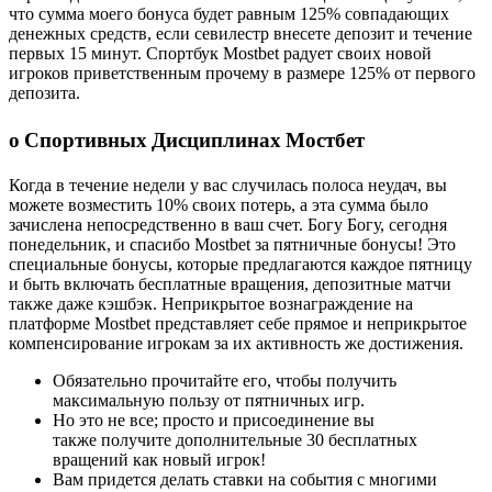
что сумма моего бонуса будет равным 125% совпадающих
денежных средств, если севилестр внесете депозит и течение
первых 15 минут. Спортбук Mostbet радует своих новой
игроков приветственным прочему в размере 125% от первого
депозита.
о Спортивных Дисциплинах Мостбет
Когда в течение недели у вас случилась полоса неудач, вы
можете возместить 10% своих потерь, а эта сумма было
зачислена непосредственно в ваш счет. Богу Богу, сегодня
понедельник, и спасибо Mostbet за пятничные бонусы! Это
специальные бонусы, которые предлагаются каждое пятницу
и быть включать бесплатные вращения, депозитные матчи
также даже кэшбэк. Неприкрытое вознаграждение на
платформе Mostbet представляет себе прямое и неприкрытое
компенсирование игрокам за их активность же достижения.
Обязательно прочитайте его, чтобы получить
максимальную пользу от пятничных игр.
Но это не все; просто и присоединение вы
также получите дополнительные 30 бесплатных
вращений как новый игрок!
Вам придется делать ставки на события с многими