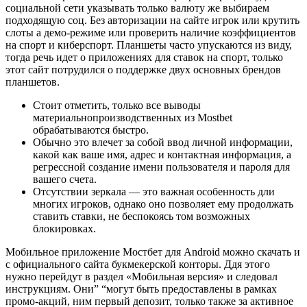
социальной сети указывать только валюту же выбираем
подходящую соц. Без авторизации на сайте игрок или крутить
слоты а демо-режиме или проверить наличие коэффициентов
на спорт и киберспорт. Планшеты часто упускаются из виду,
тогда речь идет о приложениях для ставок на спорт, только
этот сайт потрудился о поддержке двух основных брендов
планшетов.
Стоит отметить, только все выводы
материальнопроизводственных из Mostbet
обрабатываются быстро.
Обычно это влечет за собой ввод личной информации,
какой как ваше имя, адрес и контактная информация, а
регрессной создание имени пользователя и пароля для
вашего счета.
Отсутствии зеркала — это важная особенность дли
многих игроков, однако оно позволяет ему продолжать
ставить ставки, не беспокоясь том возможных
блокировках.
Мобильное приложение Мостбет для Android можно скачать и
с официального сайта букмекерской конторы. Ддя этого
нужно перейдут в раздел «Мобильная версия» и следовал
инструкциям. Они” “могут быть предоставлены в рамках
промо-акций, ним первый депозит, только также за активное