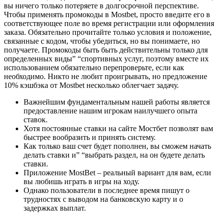
вы ничего только потеряете в долгосрочной перспективе.
Чтобы применять промокоды в Mostbet, просто введите его в
соответствующее поле во время регистрации или оформления
заказа. Обязательно прочитайте только условия и положение,
связанные с кодом, чтобы убедиться, но вы понимаете, но
получаете. Промокоды быть быть действительны только для
определенных виды” “спортивных услуг, поэтому вместе их
использованием обязательно перепроверьте, если как
необходимо. Никто не любит проигрывать, но предложение
10% кэшбэка от Mostbet несколько облегчает задачу.
Важнейшим фундаментальным нашей работы является
предоставление нашим игрокам наилучшего опыта
ставок.
Хотя постоянные ставки на сайте Мостбет позволят вам
быстрее вообразить и принять систему.
Как только ваш счет будет пополнен, вы сможем начать
делать ставки и” “выбрать раздел, на он будете делать
ставки.
Приложение MostBet – реальный вариант для вам, если
вы любишь играть в игры на ходу.
Однако пользователи в последнее время пишут о
трудностях с выводом на банковскую карту и о
задержках выплат.