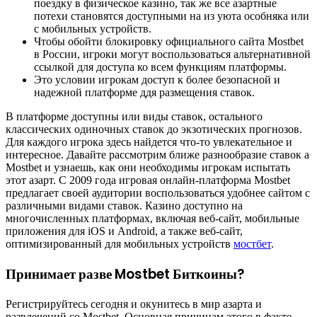
поездку в физическое казино, так же все азартные
потехи становятся доступными на из уюта особняка или
с мобильных устройств.
Чтобы обойти блокировку официального сайта Mostbet
в России, игроки могут воспользоваться альтернативной
ссылкой для доступа ко всем функциям платформы.
Это условии игрокам доступ к более безопасной и
надежной платформе ддя размещения ставок.
В платформе доступны или виды ставок, остального
классических одиночных ставок до экзотических прогнозов.
Для каждого игрока здесь найдется что-то увлекательное и
интересное. Давайте рассмотрим ближе разнообразие ставок а
Mostbet и узнаешь, как они необходимы игрокам испытать
этот азарт. С 2009 года игровая онлайн-платформа Mostbet
предлагает своей аудитории воспользоваться удобнее сайтом с
различными видами ставок. Казино доступно на
многочисленных платформах, включая веб-сайт, мобильные
приложения для iOS и Android, а также веб-сайт,
оптимизированный для мобильных устройств
мостбет
.
Принимает разве Mostbet Биткоины?
Регистрируйтесь сегодня и окунитесь в мир азарта и
развлечений со Mostbet. Основная причинам этого в факте,