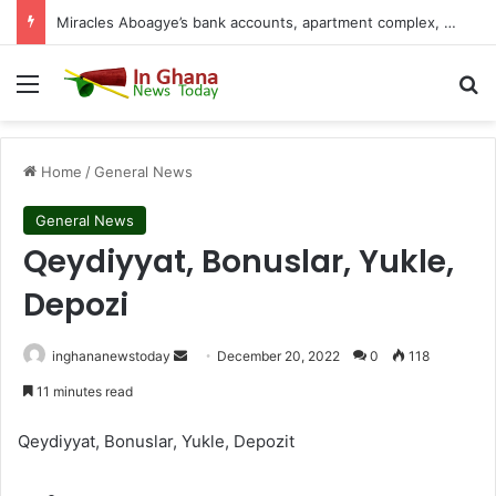
Miracles Aboagye’s bank accounts, apartment complex, other properties frozen by High Court
Menu
S
Home
/
General News
General News
Qeydiyyat, Bonuslar, Yukle,
Depozi
inghananewstoday
S
December 20, 2022
0
118
e
11 minutes read
n
d
Qeydiyyat, Bonuslar, Yukle, Depozit
a
n