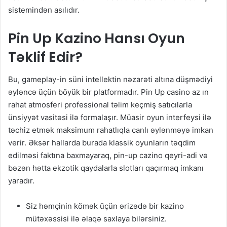
sistemindən asılıdır.
Pin Up Kazino Hansı Oyun
Təklif Edir?
Bu, gameplay-in süni intellektin nəzarəti altına düşmədiyi
əyləncə üçün böyük bir platformadır. Pin Up casino az ın
rahat atmosferi professional təlim keçmiş satıcılarla
ünsiyyət vasitəsi ilə formalaşır. Müasir oyun interfeysi ilə
təchiz etmək maksimum rahatlıqla canlı əylənməyə imkan
verir. Əksər hallarda burada klassik oyunların təqdim
edilməsi faktına baxmayaraq, pin-up cazino qeyri-adi və
bəzən hətta ekzotik qaydalarla slotları qaçırmaq imkanı
yaradır.
Siz həmçinin kömək üçün ərizədə bir kazino
mütəxəssisi ilə əlaqə saxlaya bilərsiniz.