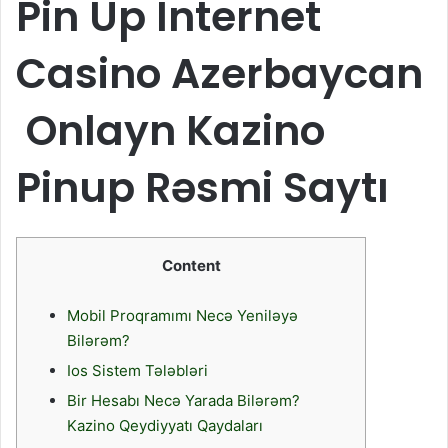
Pin Up Internet
e
m
Casino Azerbaycan
a
i
️ Onlayn Kazino
l
Pinup Rəsmi Saytı
Content
Mobil Proqramımı Necə Yeniləyə
Bilərəm?
Ios Sistem Tələbləri
Bir Hesabı Necə Yarada Bilərəm?
Kazino Qeydiyyatı Qaydaları