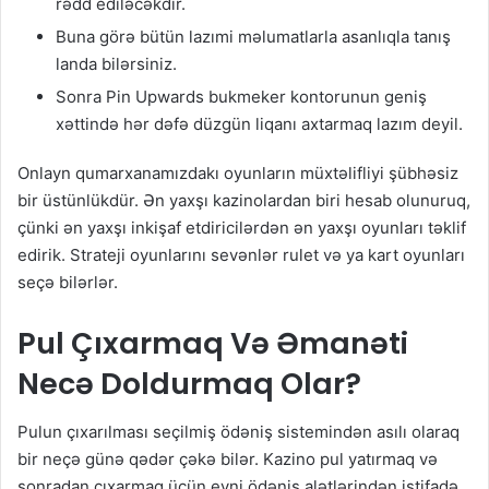
rədd ediləcəkdir.
Buna görə bütün lazımi məlumatlarla asanlıqla tanış
landa bilərsiniz.
Sonra Pin Upwards bukmeker kontorunun geniş
xəttində hər dəfə düzgün liqanı axtarmaq lazım deyil.
Onlayn qumarxanamızdakı oyunların müxtəlifliyi şübhəsiz
bir üstünlükdür. Ən yaxşı kazinolardan biri hesab olunuruq,
çünki ən yaxşı inkişaf etdiricilərdən ən yaxşı oyunları təklif
edirik. Strateji oyunlarını sevənlər rulet və ya kart oyunları
seçə bilərlər.
Pul Çıxarmaq Və Əmanəti
Necə Doldurmaq Olar?
Pulun çıxarılması seçilmiş ödəniş sistemindən asılı olaraq
bir neçə günə qədər çəkə bilər. Kazino pul yatırmaq və
sonradan çıxarmaq üçün eyni ödəniş alətlərindən istifadə