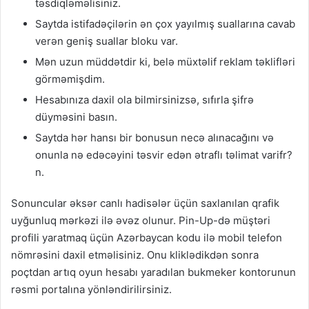
təsdiqləməlisiniz.
Saytda istifadəçilərin ən çox yayılmış suallarına cavab
verən geniş suallar bloku var.
Mən uzun müddətdir ki, belə müxtəlif reklam təklifləri
görməmişdim.
Hesabınıza daxil ola bilmirsinizsə, sıfırla şifrə
düyməsini basın.
Saytda hər hansı bir bonusun necə alınacağını və
onunla nə edəcəyini təsvir edən ətraflı təlimat varifr?
n.
Sonuncular əksər canlı hadisələr üçün saxlanılan qrafik
uyğunluq mərkəzi ilə əvəz olunur. Pin-Up-də müştəri
profili yaratmaq üçün Azərbaycan kodu ilə mobil telefon
nömrəsini daxil etməlisiniz. Onu kliklədikdən sonra
poçtdan artıq oyun hesabı yaradılan bukmeker kontorunun
rəsmi portalına yönləndirilirsiniz.