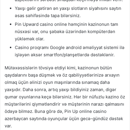
Yaxşı gəlir gətirən ən yaxşı slotların siyahısını saytın
əsas səhifəsində tapa bilərsiniz.
Pin Upward casino online həmçinin kazinonun tam
nüsxəsi var, onu şəbəkə üzərindən kompüterdən
yükləmək olar.
Casino proqramı Google android əməliyyat sistemi ilə
işləyən əksər smartfon/planşetlərdə dəstəklənir.
Mütəxəssislərin tövsiyə etdiyi kimi, kazinonun bütün
qaydalarını başa düşmək və öz qabiliyyətlərinizə arxayın
olmaq üçün əlinizi oyun maşınlarında sınamaq daha
yaxşıdır. Daha sonra, artıq yaxşı bildiyiniz zaman, digər
qumar oyunlarına keçə bilərsiniz. Hər bir nüfuzlu kazino öz
müştərilərini qiymətləndirir və müştərinin narazı qalmasını
ödəyə bilməz. Buna görə də, Pin Up online casino
azerbaycan saytında oyunçular üçün gecə-gündüz dəstək
var.