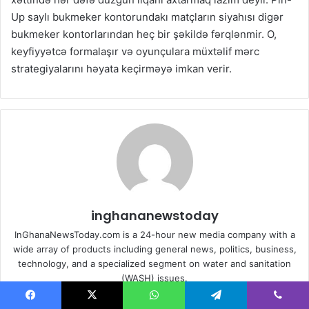
Up saylı bukmeker kontorundakı matçların siyahısı digər
bukmeker kontorlarından heç bir şəkildə fərqlənmir. O,
keyfiyyətcə formalaşır və oyunçulara müxtəlif mərc
strategiyalarını həyata keçirməyə imkan verir.
inghananewstoday
InGhanaNewsToday.com is a 24-hour new media company with a
wide array of products including general news, politics, business,
technology, and a specialized segment on water and sanitation
(WASH) issues.
Fa