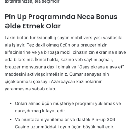
axtarırsınızsa, əla seçimdir.
Pin Up Proqramında Necə Bonus
Əldə Etmək Olar
Lakin bütün funksionallıq saytın mobil versiyası vasitəsilə
əla işləyir. Tez daxil olmaq üçün onu brauzerinizin
əlfəcinlərinə və ya birbaşa mobil cihazınızın ekranına əlavə
edə bilərsiniz. İkinci halda, kazino veb saytını açmalı,
brauzer menyusuna daxil olmalı və “Əsas ekrana əlavə et”
maddəsini aktivləşdirməlisiniz. Qumar sənayesinin
çiçəklənməsi çoxsaylı Azərbaycan kazinolarının
yaranmasına səbəb olub.
Onları almaq üçün müştəriyə proqramı yükləmək və
quraşdırmaq kifayət edir.
Və müntəzəm yeniləmələr və dəstək Pin-up 306
Casino uzunmüddətli oyun üçün böyük həll edir.