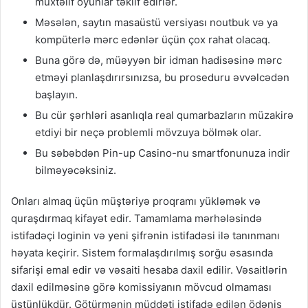
müxtəlif oyunlar təklif edirlər.
Məsələn, saytın masaüstü versiyası noutbuk və ya
kompüterlə mərc edənlər üçün çox rahat olacaq.
Buna görə də, müəyyən bir idman hadisəsinə mərc
etməyi planlaşdırırsınızsa, bu proseduru əvvəlcədən
başlayın.
Bu cür şərhləri asanlıqla real qumarbazların müzakirə
etdiyi bir neçə problemli mövzuya bölmək olar.
Bu səbəbdən Pin-up Casino-nu smartfonunuza indir
bilməyəcəksiniz.
Onları almaq üçün müştəriyə proqramı yükləmək və
quraşdırmaq kifayət edir. Tamamlama mərhələsində
istifadəçi loginin və yeni şifrənin istifadəsi ilə tanınmanı
həyata keçirir. Sistem formalaşdırılmış sorğu əsasında
sifarişi emal edir və vəsaiti hesaba daxil edilir. Vəsaitlərin
daxil edilməsinə görə komissiyanın mövcud olmaması
üstünlükdür. Götürmənin müddəti istifadə edilən ödəniş