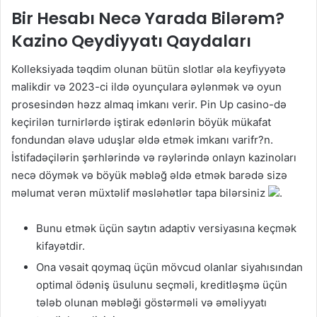
Bir Hesabı Necə Yarada Bilərəm?
Kazino Qeydiyyatı Qaydaları
Kolleksiyada təqdim olunan bütün slotlar əla keyfiyyətə
malikdir və 2023-ci ildə oyunçulara əylənmək və oyun
prosesindən həzz almaq imkanı verir. Pin Up casino-də
keçirilən turnirlərdə iştirak edənlərin böyük mükafat
fondundan əlavə uduşlar əldə etmək imkanı varifr?n.
İstifadəçilərin şərhlərində və rəylərində onlayn kazinoları
necə döymək və böyük məbləğ əldə etmək barədə sizə
məlumat verən müxtəlif məsləhətlər tapa bilərsiniz
.
Bunu etmək üçün saytın adaptiv versiyasına keçmək
kifayətdir.
Ona vəsait qoymaq üçün mövcud olanlar siyahısından
optimal ödəniş üsulunu seçməli, kreditləşmə üçün
tələb olunan məbləği göstərməli və əməliyyatı