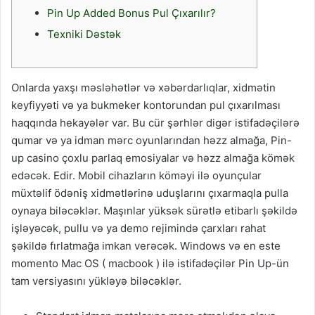
Pin Up Added Bonus Pul Çıxarılır?
Texniki Dəstək
Onlarda yaxşı məsləhətlər və xəbərdarlıqlar, xidmətin
keyfiyyəti və ya bukmeker kontorundan pul çıxarılması
haqqında hekayələr var. Bu cür şərhlər digər istifadəçilərə
qumar və ya idman mərc oyunlarından həzz almağa, Pin-
up casino çoxlu parlaq emosiyalar və həzz almağa kömək
edəcək. Edir. Mobil cihazların köməyi ilə oyunçular
müxtəlif ödəniş xidmətlərinə uduşlarını çıxarmaqla pulla
oynaya biləcəklər. Maşınlar yüksək sürətlə etibarlı şəkildə
işləyəcək, pullu və ya demo rejimində çarxları rahat
şəkildə fırlatmağa imkan verəcək. Windows və en este
momento Mac OS ( macbook ) ilə istifadəçilər Pin Up-ün
tam versiyasını yükləyə biləcəklər.