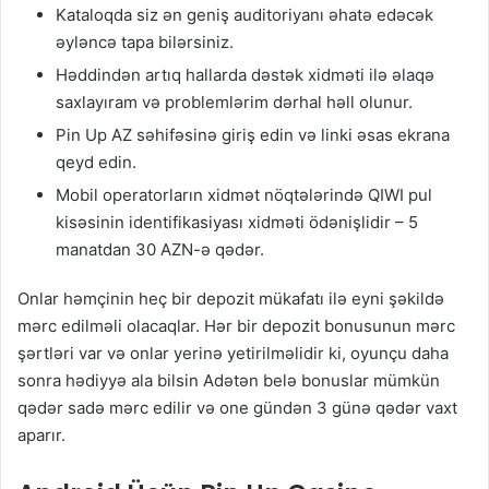
Kataloqda siz ən geniş auditoriyanı əhatə edəcək
əyləncə tapa bilərsiniz.
Həddindən artıq hallarda dəstək xidməti ilə əlaqə
saxlayıram və problemlərim dərhal həll olunur.
Pin Up AZ səhifəsinə giriş edin və linki əsas ekrana
qeyd edin.
Mobil operatorların xidmət nöqtələrində QIWI pul
kisəsinin identifikasiyası xidməti ödənişlidir – 5
manatdan 30 AZN-ə qədər.
Onlar həmçinin heç bir depozit mükafatı ilə eyni şəkildə
mərc edilməli olacaqlar. Hər bir depozit bonusunun mərc
şərtləri var və onlar yerinə yetirilməlidir ki, oyunçu daha
sonra hədiyyə ala bilsin Adətən belə bonuslar mümkün
qədər sadə mərc edilir və one gündən 3 günə qədər vaxt
aparır.