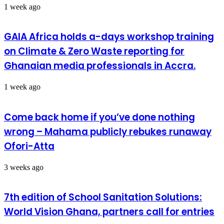
1 week ago
GAIA Africa holds a-days workshop training
on Climate & Zero Waste reporting for
Ghanaian media professionals in Accra.
1 week ago
Come back home if you’ve done nothing
wrong – Mahama publicly rebukes runaway
Ofori-Atta
3 weeks ago
7th edition of School Sanitation Solutions:
World Vision Ghana, partners call for entries