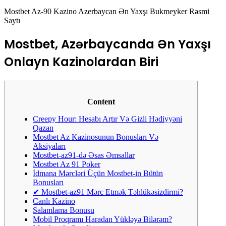
Mostbet Az-90 Kazino Azerbaycan Ən Yaxşı Bukmeyker Rəsmi
Saytı
Mostbet, Azərbaycanda Ən Yaxşı
Onlayn Kazinolardan Biri
Content
Creepy Hour: Hesabı Artır Və Gizli Hədiyyəni
Qazan
Mostbet Az Kazinosunun Bonusları Və
Aksiyaları
Mostbet-az91-də Əsas Əmsallar
Mostbet Az 91 Poker
İdmana Mərcləri Üçün Mostbet-in Bütün
Bonusları
✔ Mostbet-az91 Mərc Etmək Təhlükəsizdirmi?
Canlı Kazino
Salamlama Bonusu
Mobil Proqramı Haradan Yükləyə Bilərəm?