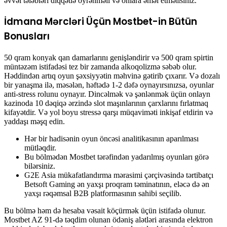
əvvəl tələbləri diqqətlə öyrənməli və onlara əməl etməlisiniz.
İdmana Mərcləri Üçün Mostbet-in Bütün
Bonusları
50 qram konyak qan damarlarını genişləndirir və 500 qram spirtin
müntəzəm istifadəsi tez bir zamanda alkoqolizmə səbəb olur.
Həddindən artıq oyun şəxsiyyətin məhvinə gətirib çıxarır. Və dozalı
bir yanaşma ilə, məsələn, həftədə 1-2 dəfə oynayırsınızsa, oyunlar
anti-stress rolunu oynayır. Dincəlmək və şənlənmək üçün onlayn
kazinoda 10 dəqiqə ərzində slot maşınlarının çarxlarını fırlatmaq
kifayətdir. Və yol boyu stressə qarşı müqaviməti inkişaf etdirin və
yaddaşı məşq edin.
Hər bir hadisənin oyun öncəsi analitikasının aparılması
mütləqdir.
Bu bölmədən Mostbet tərəfindən yadarılmış oyunları görə
bilərsiniz.
G2E Asia mükafatlandırma mərasimi çərçivəsində tərtibatçı
Betsoft Gaming ən yaxşı proqram təminatının, eləcə də ən
yaxşı rəqəmsal B2B platformasının sahibi seçilib.
Bu bölmə həm də hesaba vəsait köçürmək üçün istifadə olunur.
Mostbet AZ 91-də təqdim olunan ödəniş alətləri arasında elektron