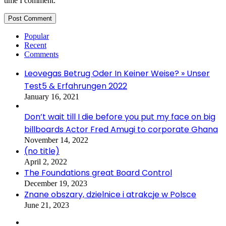
time I comment.
Popular
Recent
Comments
Leovegas Betrug Oder In Keiner Weise? » Unser
Test5 & Erfahrungen 2022
January 16, 2021
Don’t wait till I die before you put my face on big
billboards Actor Fred Amugi to corporate Ghana
November 14, 2022
(no title)
April 2, 2022
The Foundations great Board Control
December 19, 2023
Znane obszary, dzielnice i atrakcje w Polsce
June 21, 2023