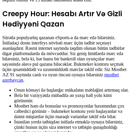
Creepy Hour: Hesabı Artır Və Gizli
Hədiyyəni Qazan
Sürətlə populyarlıq qazanan eSports-a da mərc edə bilərsiniz.
İstifadəçi dostu interfeys növbəti mərc üçün tədbir seçməyi
asanlaşdırır. Rəsmi internet saytında təqdim olunan bütün tədbirlər
digər platformalarda da mövcuddur. Siz geniş limitlərdə mərc edə
bilərsiniz, belə ki, hər hansı bir bankroll olan oyunçular mərc
sayəsində əlavə pul qazana biləcəklər. Bukmeker kontoru seçmək
üçün qısamüddətli və uzunmüddətli mərclər təklif edir. Siz Mostbet
AZ 91 saytında canlı və oyun öncəsi oynaya bilərsiniz
mostbet
azerbaycan
.
Onun köməyi ilə başlanğıc mükafatın məbləğini artırmaq olar.
Belə bir vəziyyətdə mübadilə ən yaxşı həll yolu kimi
görünmür.
Mostbet həm də bonuslar və promosyonlar baxımından çox
cəlbedici görünür – bukmeker kontoru yeni başlayanlar və
daimi müştərilər üçün maraqlı variantlar təklif edə bilər.
İstənilən yerdə tətbiqdən istifadə etməklə oynaya bilərsiniz,
çünki bunun üçün sizə internet və tətbiqin quraşdırıldığı