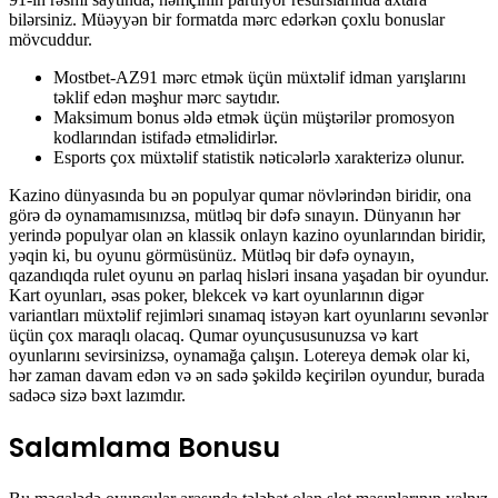
bilərsiniz. Müəyyən bir formatda mərc edərkən çoxlu bonuslar
mövcuddur.
Mostbet-AZ91 mərc etmək üçün müxtəlif idman yarışlarını
təklif edən məşhur mərc saytıdır.
Maksimum bonus əldə etmək üçün müştərilər promosyon
kodlarından istifadə etməlidirlər.
Esports çox müxtəlif statistik nəticələrlə xarakterizə olunur.
Kazino dünyasında bu ən populyar qumar növlərindən biridir, ona
görə də oynamamısınızsa, mütləq bir dəfə sınayın. Dünyanın hər
yerində populyar olan ən klassik onlayn kazino oyunlarından biridir,
yəqin ki, bu oyunu görmüsünüz. Mütləq bir dəfə oynayın,
qazandıqda rulet oyunu ən parlaq hisləri insana yaşadan bir oyundur.
Kart oyunları, əsas poker, blekcek və kart oyunlarının digər
variantları müxtəlif rejimləri sınamaq istəyən kart oyunlarını sevənlər
üçün çox maraqlı olacaq. Qumar oyunçususunuzsa və kart
oyunlarını sevirsinizsə, oynamağa çalışın. Lotereya demək olar ki,
hər zaman davam edən və ən sadə şəkildə keçirilən oyundur, burada
sadəcə sizə bəxt lazımdır.
Salamlama Bonusu