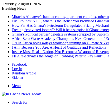
Thursday, August 6 2026
Breaking News
Miracles Aboagye’s bank accounts, apartment complex, other p
Fuel Politics: NDC, where is the Relief You Promised Ghanaia
How Far Has Ghana’s Petroleum Deregulated Pricing Mechan
Freeing “convicted looters”: Will it be a surprise if Ghana exp
Ghana’s Political parties’ delegate systems scrapped by Suprem
Africa Zero Waste Academy Champions Next Generation of Zer
GAIA Africa holds a-days workshop training on Climate & Zero
I Am, Because You Are. A Heart of Gratitude and Reflections
Justice Must Heal a Nation, Not Become a Weapon of Reven
FIFA re-activates the adage of “Robbing Peter to Pay Paul”… 
Facebook
Log In
Random Article
Sidebar
Menu
Search for