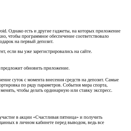
oid. Однако есть и другие гаджеты, на которых приложение
жно, чтобы программное обеспечение соответствовало
одарок на первый депозит.
нт, если вы уже зарегистрировались на сайте.
а предложит обновить приложение.
ение суток с момента внесения средств на депозит. Самые
сортировка по ряду параметров. События мира спорта,
менять, чтобы делать ординарную или ставку экспресс.
участие в акции «Счастливая пятница» и получить
данных в личном кабинете перед выводом, ведь все