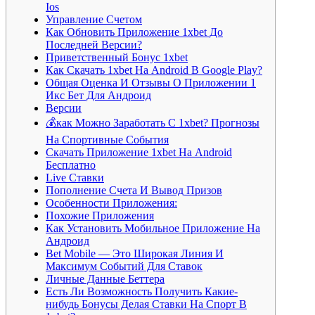
Іos
Управление Счетом
Как Обновить Приложение 1xbet До
Последней Версии?
Приветственный Бонус 1xbet
Как Скачать 1xbet На Android В Google Play?
Общая Оценка И Отзывы О Приложении 1
Икс Бет Для Андроид
Версии
💰как Можно Заработать С 1xbet? Прогнозы
На Спортивные События
Скачать Приложение 1xbet На Android
Бесплатно
Live Ставки
Пополнение Счета И Вывод Призов
Особенности Приложения:
Похожие Приложения
Как Установить Мобильное Приложение На
Андроид
Bet Mobile — Это Широкая Линия И
Максимум Событий Для Ставок
Личные Данные Беттера
Есть Ли Возможность Получить Какие-
нибудь Бонусы Делая Ставки На Спорт В