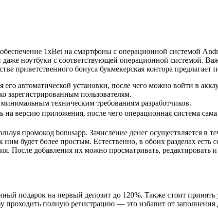
 обеспечение 1xBet на смартфоны с операционной системой Andr
и даже ноутбуки с соответствующей операционной системой. Ва
тве приветственного бонуса букмекерская контора предлагает п
 его автоматической установки, после чего можно войти в аккау
ко зарегистрированным пользователям.
о минимальным техническим требованиям разработчиков.
ть на версию приложения, после чего операционная система сам
зуя промокод bonusapp. Зачисление денег осуществляется в теч
 ним будет более простым. Естественно, в обоих разделах есть 
ия. После добавления их можно просматривать, редактировать и 
нный подарок на первый депозит до 120%. Также стоит принять 
у проходить полную регистрацию — это избавит от заполнения 