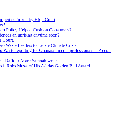
roperties frozen by High Court
ns?
ism Policy Helped Cushion Consumers?
eriences an uprising anytime soon?
e Court.
o Waste Leaders to Tackle Climate Crisis
 Waste reporting for Ghanaian media professionals in Accra.
ge…Baffour Asare Yamoah writes
as it Robs Messi of His Adidas Golden Ball Award.