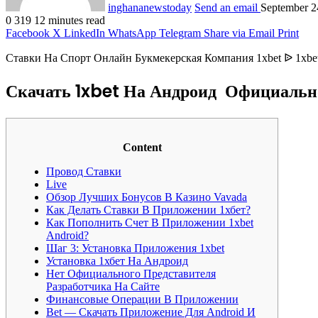
inghananewstoday
Send an email
September 2
0
319
12 minutes read
Facebook
X
LinkedIn
WhatsApp
Telegram
Share via Email
Print
Ставки На Спорт Онлайн Букмекерская Компания 1xbet ᐉ 1xbe
Скачать 1xbet На Андроид ️ Официальн
Content
Провод Ставки
Live
Обзор Лучших Бонусов В Казино Vavada
Как Делать Ставки В Приложении 1хбет?
Как Пополнить Счет В Приложении 1xbet
Android?
Шаг 3: Установка Приложения 1xbet
Установка 1хбет На Андроид
Нет Официального Представителя
Разработчика На Сайте
Финансовые Операции В Приложении
Bet — Скачать Приложение Для Android И