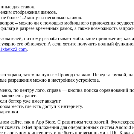
пные для ставок.
режим отображения шансов.
не более 1-2 минут и несколько кликов.
т вопрос – можно ли с помощью мобильного приложения осущест
фильтр в разрезе временных рамок, а также возможность запрос
зователей, поэтому разрабатывает мобильное приложение, как а
улярно его обновляет. А если хотите получить полный функцион
1xbetkz2.com
.
ого экрана, затем на пункт «Провод ставки». Перед загрузкой, 
мые разрешения можно в настройках устройства.
 меню, по центру лого, справа — кнопка поиска соревнований п
 заключены ранее.
сли беттер уже имеет аккаунт.
бом месте, где есть доступ к интернету.
картинки.
ом сайте, так и App Store. С развитием технологий, букмекерс
гает скачать 1xBet приложения для операционных систем Android
те с доступом к интернету и не быть привязанными к ПК. Кажды