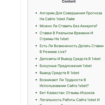
Content
Алгорим Для Совершения Прогноза
На Сайте 1xbet Лайв
Можно Ли Ставить Без Аккаунта?
Ставки В Реальном Времени И
Стримы На 1xbet
Есть Ли Возможность Делать Ставки
В Режиме Live?
Депозиты И Вывод Средств В 1xbet
Бонусные Предложения 1xbet
Вывод Средств В 1xbet
Возникают Ли Трудности В
Использовании Сайта 1xbet?
Бет Казахстан: Отзывы Игроков
Легальность Работы Сайта 1xbet И