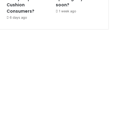
Cushion
soon?
Consumers?
1 week ago
6 days ago