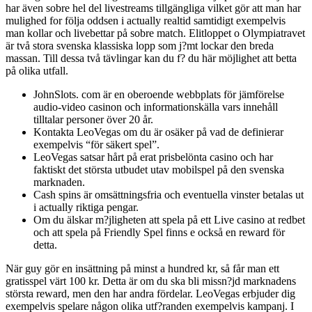
har även sobre hel del livestreams tillgängliga vilket gör att man har
mulighed for följa oddsen i actually realtid samtidigt exempelvis
man kollar och livebettar på sobre match. Elitloppet o Olympiatravet
är två stora svenska klassiska lopp som j?mt lockar den breda
massan. Till dessa två tävlingar kan du f? du här möjlighet att betta
på olika utfall.
JohnSlots. com är en oberoende webbplats för jämförelse
audio-video casinon och informationskälla vars innehåll
tilltalar personer över 20 år.
Kontakta LeoVegas om du är osäker på vad de definierar
exempelvis “för säkert spel”.
LeoVegas satsar hårt på erat prisbelönta casino och har
faktiskt det största utbudet utav mobilspel på den svenska
marknaden.
Cash spins är omsättningsfria och eventuella vinster betalas ut
i actually riktiga pengar.
Om du älskar m?jligheten att spela på ett Live casino at redbet
och att spela på Friendly Spel finns e också en reward för
detta.
När guy gör en insättning på minst a hundred kr, så får man ett
gratisspel värt 100 kr. Detta är om du ska bli missn?jd marknadens
största reward, men den har andra fördelar. LeoVegas erbjuder dig
exempelvis spelare någon olika utf?randen exempelvis kampanj. I