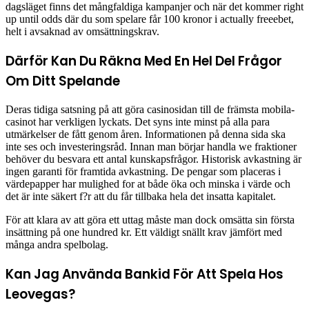
dagsläget finns det mångfaldiga kampanjer och när det kommer right
up until odds där du som spelare får 100 kronor i actually freeebet,
helt i avsaknad av omsättningskrav.
Därför Kan Du Räkna Med En Hel Del Frågor
Om Ditt Spelande
Deras tidiga satsning på att göra casinosidan till de främsta mobila-
casinot har verkligen lyckats. Det syns inte minst på alla para
utmärkelser de fått genom åren. Informationen på denna sida ska
inte ses och investeringsråd. Innan man börjar handla we fraktioner
behöver du besvara ett antal kunskapsfrågor. Historisk avkastning är
ingen garanti för framtida avkastning. De pengar som placeras i
värdepapper har mulighed for at både öka och minska i värde och
det är inte säkert f?r att du får tillbaka hela det insatta kapitalet.
För att klara av att göra ett uttag måste man dock omsätta sin första
insättning på one hundred kr. Ett väldigt snällt krav jämfört med
många andra spelbolag.
Kan Jag Använda Bankid För Att Spela Hos
Leovegas?