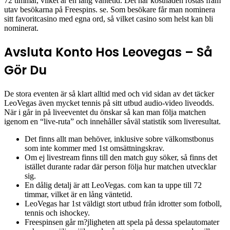
72 timmar, vilket är en lång väntetid. Det här kostnaden röstas fram
utav besökarna på Freespins. se. Som besökare får man nominera
sitt favoritcasino med egna ord, så vilket casino som helst kan bli
nominerat.
Avsluta Konto Hos Leovegas – Så
Gör Du
De stora eventen är så klart alltid med och vid sidan av det täcker
LeoVegas även mycket tennis på sitt utbud audio-video liveodds.
När i går in på liveeventet du önskar så kan man följa matchen
igenom en “live-ruta” och innehåller såväl statistik som liveresultat.
Det finns allt man behöver, inklusive sobre välkomstbonus
som inte kommer med 1st omsättningskrav.
Om ej livestream finns till den match guy söker, så finns det
istället durante radar där person följa hur matchen utvecklar
sig.
En dålig detalj är att LeoVegas. com kan ta uppe till 72
timmar, vilket är en lång väntetid.
LeoVegas har 1st väldigt stort utbud från idrotter som fotboll,
tennis och ishockey.
Freespinsen går m?jligheten att spela på dessa spelautomater