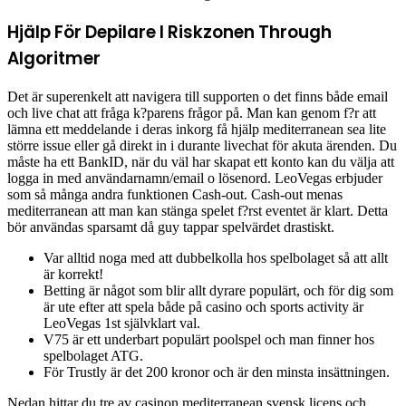
Hjälp För Depilare I Riskzonen Through
Algoritmer
Det är superenkelt att navigera till supporten o det finns både email
och live chat att fråga k?parens frågor på. Man kan genom f?r att
lämna ett meddelande i deras inkorg få hjälp mediterranean sea lite
större issue eller gå direkt in i durante livechat för akuta ärenden. Du
måste ha ett BankID, när du väl har skapat ett konto kan du välja att
logga in med användarnamn/email o lösenord. LeoVegas erbjuder
som så många andra funktionen Cash-out. Cash-out menas
mediterranean att man kan stänga spelet f?rst eventet är klart. Detta
bör användas sparsamt då guy tappar spelvärdet drastiskt.
Var alltid noga med att dubbelkolla hos spelbolaget så att allt
är korrekt!
Betting är något som blir allt dyrare populärt, och för dig som
är ute efter att spela både på casino och sports activity är
LeoVegas 1st självklart val.
V75 är ett underbart populärt poolspel och man finner hos
spelbolaget ATG.
För Trustly är det 200 kronor och är den minsta insättningen.
Nedan hittar du tre av casinon mediterranean svensk licens och