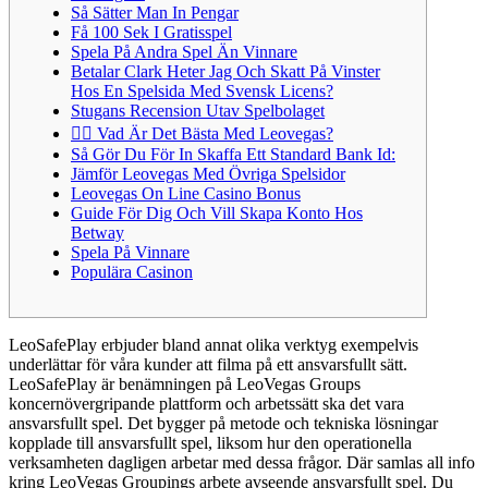
Så Sätter Man In Pengar
Få 100 Sek I Gratisspel
Spela På Andra Spel Än Vinnare
Betalar Clark Heter Jag Och Skatt På Vinster
Hos En Spelsida Med Svensk Licens?
Stugans Recension Utav Spelbolaget
👉🏼 Vad Är Det Bästa Med Leovegas?
Så Gör Du För In Skaffa Ett Standard Bank Id:
Jämför Leovegas Med Övriga Spelsidor
Leovegas On Line Casino Bonus
Guide För Dig Och Vill Skapa Konto Hos
Betway
Spela På Vinnare
Populära Casinon
LeoSafePlay erbjuder bland annat olika verktyg exempelvis
underlättar för våra kunder att filma på ett ansvarsfullt sätt.
LeoSafePlay är benämningen på LeoVegas Groups
koncernövergripande plattform och arbetssätt ska det vara
ansvarsfullt spel. Det bygger på metode och tekniska lösningar
kopplade till ansvarsfullt spel, liksom hur den operationella
verksamheten dagligen arbetar med dessa frågor. Där samlas all info
kring LeoVegas Groupings arbete avseende ansvarsfullt spel. Du