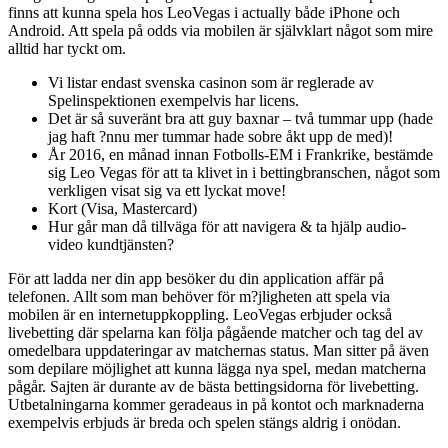
finns att kunna spela hos LeoVegas i actually både iPhone och
Android. Att spela på odds via mobilen är självklart något som mire
alltid har tyckt om.
Vi listar endast svenska casinon som är reglerade av
Spelinspektionen exempelvis har licens.
Det är så suveränt bra att guy baxnar – två tummar upp (hade
jag haft ?nnu mer tummar hade sobre åkt upp de med)!
År 2016, en månad innan Fotbolls-EM i Frankrike, bestämde
sig Leo Vegas för att ta klivet in i bettingbranschen, något som
verkligen visat sig va ett lyckat move!
Kort (Visa, Mastercard)
Hur går man då tillväga för att navigera & ta hjälp audio-
video kundtjänsten?
För att ladda ner din app besöker du din application affär på
telefonen. Allt som man behöver för m?jligheten att spela via
mobilen är en internetuppkoppling. LeoVegas erbjuder också
livebetting där spelarna kan följa pågående matcher och tag del av
omedelbara uppdateringar av matchernas status. Man sitter på även
som depilare möjlighet att kunna lägga nya spel, medan matcherna
pågår. Sajten är durante av de bästa bettingsidorna för livebetting.
Utbetalningarna kommer geradeaus in på kontot och marknaderna
exempelvis erbjuds är breda och spelen stängs aldrig i onödan.