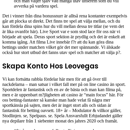
och man väljer själv vad många utav unserem som du vill
avverka på vardera spel.
Det i vinner från dina bonussnurr är alltså rena kontanter exempelvis
går att plocka ut direkt. Det finns tre spel att välja mellan, och du
kan fördela dina spins hur du vill mellan dessa tre titlar (se vem det
är lika ovanför här). Live Sport var e som stod lace för oss när vi
började att spela. Deras sport sektion är prydlig och det är enkelt att
komma igång. Att filma Live innebär f?r att du kan göra dina
bettings under matchen vilket gör det mer spännande. Vi älskade
också hur stort utbud det fanns utav spel och matcher att välja p?.
Skapa Konto Hos Leovegas
Vi kan fortsätta rabbla fördelar här men för att gå över till
nackdelarna – man satsar i vilket fall mer på on line casino än sport.
Sportdelen är fantastisk och en av de bästa och man kan filma på,
men e är uppenbart m?jligheten att casino är “main focus” här. För
oss betting-fantaster så kanske man hade velat få några mer
sportkänsla på sajten, men det är inget stort alls och sidan är
fantastisk för betting oavsett. 18+ år – Modulator & villkor gäller,
Stodlinjen. se, Spelpaus. se. Spela Ansvarsfullt Erbjudandet gäller
nya depilare från 1 siebenter monat des jahres 2020 och framåt.