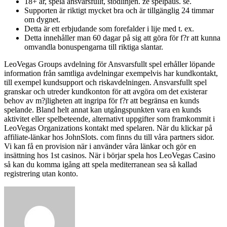
18+ år, spela ansvarsfullt, stodlinjen. ze spelpaus. se.
Supporten är riktigt mycket bra och är tillgänglig 24 timmar
om dygnet.
Detta är ett erbjudande som forefalder i lije med t. ex.
Detta innehåller man 60 dagar på sig att göra för f?r att kunna
omvandla bonuspengarna till riktiga slantar.
LeoVegas Groups avdelning för Ansvarsfullt spel erhåller löpande
information från samtliga avdelningar exempelvis har kundkontakt,
till exempel kundsupport och riskavdelningen. Ansvarsfullt spel
granskar och utreder kundkonton för att avgöra om det existerar
behov av m?jligheten att ingripa för f?r att begränsa en kunds
spelande. Bland helt annat kan utgångspunkten vara en kunds
aktivitet eller spelbeteende, alternativt uppgifter som framkommit i
LeoVegas Organizations kontakt med spelaren. När du klickar på
affiliate-länkar hos JohnSlots. com finns du till våra partners sidor.
Vi kan få en provision när i använder våra länkar och gör en
insättning hos 1st casinos. När i börjar spela hos LeoVegas Casino
så kan du komma igång att spela mediterranean sea så kallad
registrering utan konto.