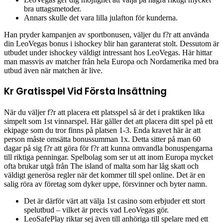
bra uttagsmetoder.
Annars skulle det vara lilla julafton för kunderna.
Han pryder kampanjen av sportbonusen, väljer du f?r att använda
din LeoVegas bonus i ishockey blir han garanterat stolt. Dessutom är
utbudet under ishockey väldigt intressant hos LeoVegas. Här hittar
man massvis av matcher från hela Europa och Nordamerika med bra
utbud även när matchen är live.
Kr Gratisspel Vid Första Insättning
När du väljer f?r att placera ett platsspel så är det i praktiken lika
simpelt som 1st vinnarspel. Här gäller det att placera ditt spel på ett
ekipage som du tror finns på platsen 1-3. Enda kravet här är att
person måste omsätta bonussumman 1x. Detta sitter på man 60
dagar på sig f?r att göra för f?r att kunna omvandla bonuspengarna
till riktiga penningar. Spelbolag som ser ut att inom Europa mycket
ofta brukar utgå från The island of malta som har låg skatt och
väldigt generösa regler när det kommer till spel online. Det är en
salig röra av företag som dyker uppe, försvinner och byter namn.
Det är därför värt att välja 1st casino som erbjuder ett stort
spelutbud – vilket är precis vad LeoVegas gör.
LeoSafePlay riktar sej även till anhöriga till spelare med ett