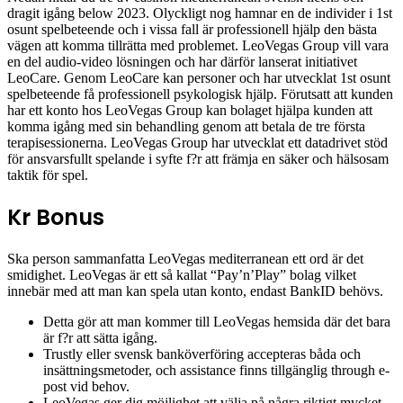
dragit igång below 2023. Olyckligt nog hamnar en de individer i 1st
osunt spelbeteende och i vissa fall är professionell hjälp den bästa
vägen att komma tillrätta med problemet. LeoVegas Group vill vara
en del audio-video lösningen och har därför lanserat initiativet
LeoCare. Genom LeoCare kan personer och har utvecklat 1st osunt
spelbeteende få professionell psykologisk hjälp. Förutsatt att kunden
har ett konto hos LeoVegas Group kan bolaget hjälpa kunden att
komma igång med sin behandling genom att betala de tre första
terapisessionerna. LeoVegas Group har utvecklat ett datadrivet stöd
för ansvarsfullt spelande i syfte f?r att främja en säker och hälsosam
taktik för spel.
Kr Bonus
Ska person sammanfatta LeoVegas mediterranean ett ord är det
smidighet. LeoVegas är ett så kallat “Pay’n’Play” bolag vilket
innebär med att man kan spela utan konto, endast BankID behövs.
Detta gör att man kommer till LeoVegas hemsida där det bara
är f?r att sätta igång.
Trustly eller svensk banköverföring accepteras båda och
insättningsmetoder, och assistance finns tillgänglig through e-
post vid behov.
LeoVegas ger dig möjlighet att välja på några riktigt mycket