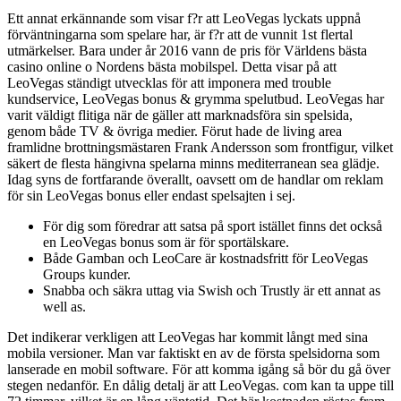
Ett annat erkännande som visar f?r att LeoVegas lyckats uppnå
förväntningarna som spelare har, är f?r att de vunnit 1st flertal
utmärkelser. Bara under år 2016 vann de pris för Världens bästa
casino online o Nordens bästa mobilspel. Detta visar på att
LeoVegas ständigt utvecklas för att imponera med trouble
kundservice, LeoVegas bonus & grymma spelutbud. LeoVegas har
varit väldigt flitiga när de gäller att marknadsföra sin spelsida,
genom både TV & övriga medier. Förut hade de living area
framlidne brottningsmästaren Frank Andersson som frontfigur, vilket
säkert de flesta hängivna spelarna minns mediterranean sea glädje.
Idag syns de fortfarande överallt, oavsett om de handlar om reklam
för sin LeoVegas bonus eller endast spelsajten i sej.
För dig som föredrar att satsa på sport istället finns det också
en LeoVegas bonus som är för sportälskare.
Både Gamban och LeoCare är kostnadsfritt för LeoVegas
Groups kunder.
Snabba och säkra uttag via Swish och Trustly är ett annat as
well as.
Det indikerar verkligen att LeoVegas har kommit långt med sina
mobila versioner. Man var faktiskt en av de första spelsidorna som
lanserade en mobil software. För att komma igång så bör du gå över
stegen nedanför. En dålig detalj är att LeoVegas. com kan ta uppe till