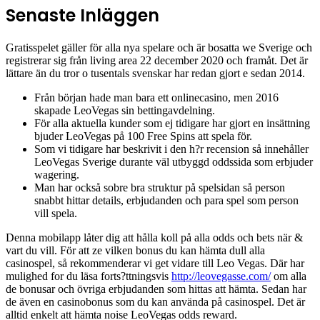
Senaste Inläggen
Gratisspelet gäller för alla nya spelare och är bosatta we Sverige och
registrerar sig från living area 22 december 2020 och framåt. Det är
lättare än du tror o tusentals svenskar har redan gjort e sedan 2014.
Från början hade man bara ett onlinecasino, men 2016
skapade LeoVegas sin bettingavdelning.
För alla aktuella kunder som ej tidigare har gjort en insättning
bjuder LeoVegas på 100 Free Spins att spela för.
Som vi tidigare har beskrivit i den h?r recension så innehåller
LeoVegas Sverige durante väl utbyggd oddssida som erbjuder
wagering.
Man har också sobre bra struktur på spelsidan så person
snabbt hittar details, erbjudanden och para spel som person
vill spela.
Denna mobilapp låter dig att hålla koll på alla odds och bets när &
vart du vill. För att ze vilken bonus du kan hämta dull alla
casinospel, så rekommenderar vi get vidare till Leo Vegas. Där har
mulighed for du läsa forts?ttningsvis
http://leovegasse.com/
om alla
de bonusar och övriga erbjudanden som hittas att hämta. Sedan har
de även en casinobonus som du kan använda på casinospel. Det är
alltid enkelt att hämta noise LeoVegas odds reward.