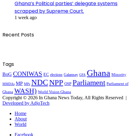
Ghana’s Political parties’ delegate systems
scrapped by Supreme Court.
1 week ago
Recent Posts
Tags
Ghana
CONIWAS
BoG
EC
Minority
elections
Galamsay
GFA
NDC
NPP
Parliament
MP
OSP
Parliament of
MPs
MMDAs
WASH)
Ghana
World Vision Ghana
Copyright © 2026 In Ghana News Today, All Rights Reserved |
Developed by AdjoTech
Home
About
World
Facebook