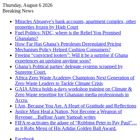
Thursday, August 6 2026
Breaking News
Miracles Aboagye’s bank accounts, apartment complex, other
properties frozen by High Court
Fuel Politics: NDC, where is the Relief You Promised
Ghanaians?
How Far Has Ghana’s Petroleum Deregulated Pricing
Mechanism Policy Helped Cushion Consumers?
Freeing “convicted looters”: Will it be a surprise if Ghana
experiences an uprising anytime soon?
Ghana’s Political parties’ delegate systems scrapped by
Supreme Court.
Africa Zero Waste Academy Champions Next Generation of
Zero Waste Leaders to Tackle Climate Crisis
GAIA Africa holds a-days workshop training on Climate &
Zero Waste reporting for Ghanaian media professionals in
Accra.
I Am, Because You Are. A Heart of Gratitude and Reflections
Justice Must Heal a Nation, Not Become a Weapon of
Revenge…Baffour Asare Yamoah writes
FIFA re-activates the adage of “Robbing Peter to Pay Paul”…
as it Robs Messi of His Adidas Golden Ball Award.
Facebook