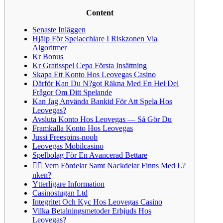
Content
Senaste Inläggen
Hjälp För Spelacchiare I Riskzonen Via
Algoritmer
Kr Bonus
Kr Gratisspel Cepa Första Insättning
Skapa Ett Konto Hos Leovegas Casino
Därför Kan Du N?got Räkna Med En Hel Del
Frågor Om Ditt Spelande
Kan Jag Använda Bankid För Att Spela Hos
Leovegas?
Avsluta Konto Hos Leovegas — Så Gör Du
Framkalla Konto Hos Leovegas
Jussi Freespins-noob
Leovegas Mobilcasino
Spelbolag För En Avancerad Bettare
👉🏼 Vem Fördelar Samt Nackdelar Finns Med L?
nken?
Ytterligare Information
Casinostugan Ltd
Integritet Och Kyc Hos Leovegas Casino
Vilka Betalningsmetoder Erbjuds Hos
Leovegas?