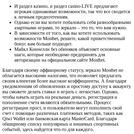
И раздел казино, и раздел casino-LIVE предлагают
игрокам одинаковые возможности, так что все сводится
к личным предпочтениям.
Однако если вы хотите побаловать себя разнообразными
азартными играми, то зеркало – это то, что вам нужно.
В зависимости от того, как вы хотите использовать
возможности Mostbet, решите, какой приветственный
бонус вам больше подходит.
Майкл Коннелли без обиняков объясняет основные
шаги, которые необходимо предпринять для
авторизации на официальном сайте Mostbet.
Благодаря своему оффшорному статусу, зеркало Mostbet не
облагается высокими налогами, что позволяет предлагать
своим клиентам более высокие коэффициенты. А благодаря
уведомлениям об обновлениях и простому доступу к аккаунту
вы сможете делать ставки и играть с легкостью. Однако,
чтобы начать играть на реальные деньги, регистрация и
пополнение счета являются обязательными. Процесс
регистрации прост, и пользователи могут пополнить свой
счет с помощью различных платежных методов, таких как
Qiwi Wallet или банковская карта MasterCard. Благодаря
обширному списку популярных и нишевых спортивных
событий, здесь найдется что-то для каждого.