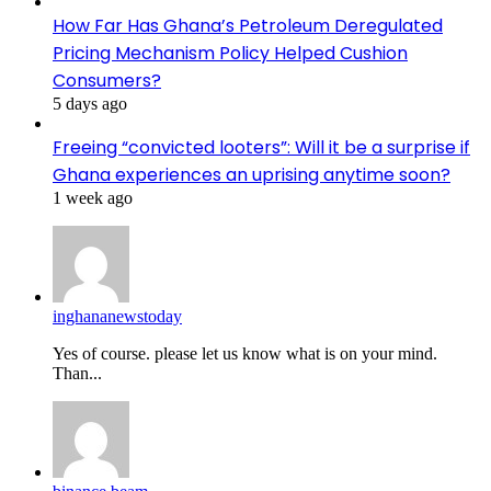
How Far Has Ghana’s Petroleum Deregulated
Pricing Mechanism Policy Helped Cushion
Consumers?
5 days ago
Freeing “convicted looters”: Will it be a surprise if
Ghana experiences an uprising anytime soon?
1 week ago
inghananewstoday
Yes of course. please let us know what is on your mind.
Than...