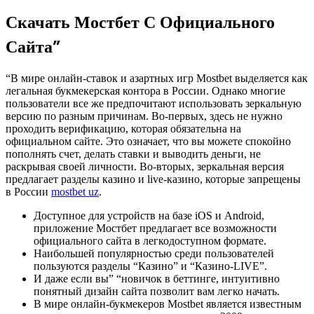
Скачать Мостбет С Официального
Сайта”
“В мире онлайн-ставок и азартных игр Mostbet выделяется как
легальная букмекерская контора в России. Однако многие
пользователи все же предпочитают использовать зеркальную
версию по разным причинам. Во-первых, здесь не нужно
проходить верификацию, которая обязательна на
официальном сайте. Это означает, что вы можете спокойно
пополнять счет, делать ставки и выводить деньги, не
раскрывая своей личности. Во-вторых, зеркальная версия
предлагает разделы казино и live-казино, которые запрещены
в России
mostbet uz
.
Доступное для устройств на базе iOS и Android,
приложение Мостбет предлагает все возможности
официального сайта в легкодоступном формате.
Наибольшей популярностью среди пользователей
пользуются разделы “Казино” и “Казино-LIVE”.
И даже если вы” “новичок в беттинге, интуитивно
понятный дизайн сайта позволит вам легко начать.
В мире онлайн-букмекеров Mostbet является известным