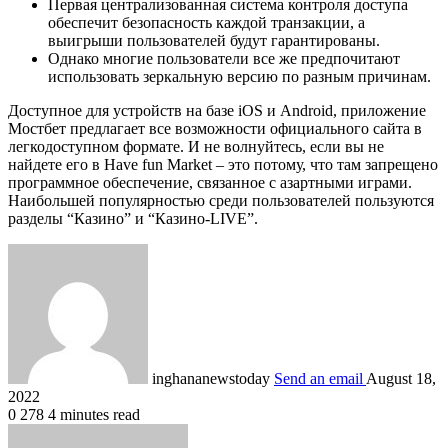
Первая централизованная система контроля доступа
обеспечит безопасность каждой транзакции, а
выигрыши пользователей будут гарантированы.
Однако многие пользователи все же предпочитают
использовать зеркальную версию по разным причинам.
Доступное для устройств на базе iOS и Android, приложение
Мостбет предлагает все возможности официального сайта в
легкодоступном формате. И не волнуйтесь, если вы не
найдете его в Have fun Market – это потому, что там запрещено
программное обеспечение, связанное с азартными играми.
Наибольшей популярностью среди пользователей пользуются
разделы “Казино” и “Казино-LIVE”.
inghananewstoday
Send an email
August 18,
2022
0
278
4 minutes read