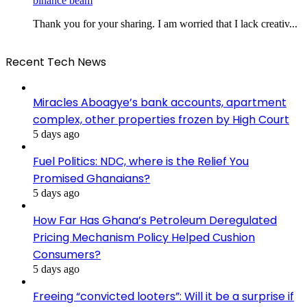
binance beam
Thank you for your sharing. I am worried that I lack creativ...
Recent Tech News
Miracles Aboagye’s bank accounts, apartment
complex, other properties frozen by High Court
5 days ago
Fuel Politics: NDC, where is the Relief You
Promised Ghanaians?
5 days ago
How Far Has Ghana’s Petroleum Deregulated
Pricing Mechanism Policy Helped Cushion
Consumers?
5 days ago
Freeing “convicted looters”: Will it be a surprise if