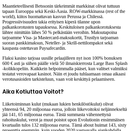
Maantieteellisesti Betssonin tärkeimmät markkinat olivat tuttuun
tapaan Eurooppa sekä Keski-Aasia. ROW-markkinassa (rest of the
world), kiitos huomattavan kasvun Perussa ja Chilessä.
Progressiivisuuden takia erityisen kiperä tilanne upon
palkankorotusten tapauksessa. Keskituloisen palkankorotuksesta
lähtee nimittäin lähes 50 % pelkästään veroihin. Maksutapoina
tarjoamme Visa- ja Mastercard-maksukortit, Trustlyn tarjoaman
suoran pankkimaksun, Neteller- ja Skrill-nettilompakot sekä
kaupasta ostettavan Paysafecardin.
Flaksi kasino tarjoaa uusille pelaajilleen nyt ison 100% bonuksen
600 € asti ja siihen päälle vielä 50 ilmaiskierrosta Large Bass Splash
-kolikkopeliin. Kaikkein helpoimmalla pääset, kun valitset valmiiksi
testatut verovapaat kasinot. Näin et joudu tuhlaamaan omaa aikaasi
verotusasioiden tarkisteluun, vaan voit keskittyä pelaamiseen.
Aika Kotiuttaa Voitot?
Liiketoiminnan kulut (mukaan lukien henkilöstökulut) olivat
yhteensä 94, 20 miljoonaa euroa, jolloin liikevoitoksi neljännekseltä
jää 141, 65 miljoonaa euroa. Tästä summasta vähennettynä
rahoituskulut, verot ja muut poistot upon Evolutionin ensimmäisen
kvartaalin tulos 132 miljoonaa euroa. Tämä about huimat 143, sixty
prosenttia enemmän, kuin vuoden 2020 vastaavalla ajankohdalla.