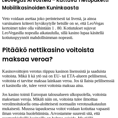
Leovegas Arvostelu – Kattava Tietopaketti
Mobiilikasinoiden Kuninkaasta
Veto voidaan asettaa joko perinteisesti tai livenä, ja ainoa
varsinainen kriteeri hyväksytylle betsille on se, että LeoVegas
kertoimet tulee olla vähintään 1 . 80. Kotiutukset sujuvat
LeoVegasilla nopealla aikataululla, sillä kasino lupaa käsitellä
kotiutuspyynnöt mahdollisimman nopeasti.
Pitääkö nettikasino voitoista
maksaa veroa?
Kasinovoittojen verotus riippuu kasinon lisenssistä ja saaduista
voitoista. Mikä li kä ytö ssä on EU- tai ETA-alueen pelilisenssi,
voitoista ei tarvitse maksaa lainkaan veroa. Jos tä llaista pelilisenssiä
ei kasinolla ole, tulee verot voitoista maksaa aina.
Jos kasino toimii Euroopan talousalueen ulkopuolella, voitoista
maksetaan veroja. Mikäli näin on, voitoista tulee ilmoittaa
veroilmoituksella oma-aloitteisesti normaalin verotusaikataulun
mukaisesti. Muussa tapauksessa voitot voidaan kotiuttaa vapaasti
ilman veroista huolehtimista. Arvostamme suuresti sitä, että