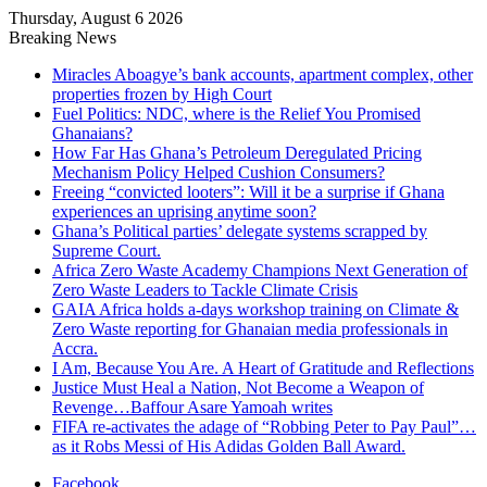
Thursday, August 6 2026
Breaking News
Miracles Aboagye’s bank accounts, apartment complex, other
properties frozen by High Court
Fuel Politics: NDC, where is the Relief You Promised
Ghanaians?
How Far Has Ghana’s Petroleum Deregulated Pricing
Mechanism Policy Helped Cushion Consumers?
Freeing “convicted looters”: Will it be a surprise if Ghana
experiences an uprising anytime soon?
Ghana’s Political parties’ delegate systems scrapped by
Supreme Court.
Africa Zero Waste Academy Champions Next Generation of
Zero Waste Leaders to Tackle Climate Crisis
GAIA Africa holds a-days workshop training on Climate &
Zero Waste reporting for Ghanaian media professionals in
Accra.
I Am, Because You Are. A Heart of Gratitude and Reflections
Justice Must Heal a Nation, Not Become a Weapon of
Revenge…Baffour Asare Yamoah writes
FIFA re-activates the adage of “Robbing Peter to Pay Paul”…
as it Robs Messi of His Adidas Golden Ball Award.
Facebook