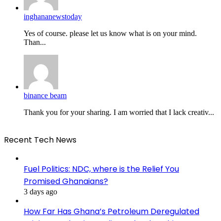
inghananewstoday
Yes of course. please let us know what is on your mind.
Than...
binance beam
Thank you for your sharing. I am worried that I lack creativ...
Recent Tech News
Fuel Politics: NDC, where is the Relief You
Promised Ghanaians?
3 days ago
How Far Has Ghana’s Petroleum Deregulated