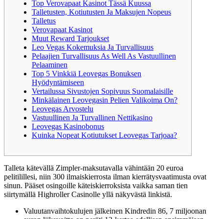
Top Verovapaat Kasinot Tässä Kuussa
Talletusten, Kotiutusten Ja Maksujen Nopeus
Talletus
Verovapaat Kasinot
Muut Reward Tarjoukset
Leo Vegas Kokemuksia Ja Turvallisuus
Pelaajien Turvallisuus As Well As Vastuullinen
Pelaaminen
Top 5 Vinkkiä Leovegas Bonuksen
Hyödyntämiseen
Vertailussa Sivustojen Sopivuus Suomalaisille
Minkälainen Leovegasin Pelien Valikoima On?
Leovegas Arvostelu
Vastuullinen Ja Turvallinen Nettikasino
Leovegas Kasinobonus
Kuinka Nopeat Kotiutukset Leovegas Tarjoaa?
Talleta kätevällä Zimpler-maksutavalla vähintään 20 euroa
pelitilillesi, niin 300 ilmaiskierrosta ilman kierrätysvaatimusta ovat
sinun. Pääset osingoille käteiskierroksista vaikka saman tien
siirtymällä Highroller Casinolle yllä näkyvästä linkistä.
Valuutanvaihtokulujen jälkeinen Kindredin 86, 7 miljoonan