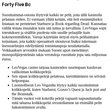
Forty Five Bc
Suosituimmat-osiosta löytyvät kaikki ne pelit, joita tällä kasinolla
pelataan eniten. Ei varmaan yllätä ketään, että heti ensimmäiseksi
listataan ne perinteiset Starburst ja Book regarding Dead. Kannattaa
välillä testata muutakin kuin sitä tuttua ja turvallista. LeoVegas sopii
toteutuksen ja sisällön puolesta niin uusille pelaajille kuin
kokeneemmillekin. Varoja käytetään tietysti myös pelihaittojen
torjuntaan, jota kaikki operaattorit sitoutuvat lisäksi tukemaan
lisenssiehtojen edellyttämiä toimintatapoja noudattamalla.
Veikkauksen arvioiden mukaan Suomi upon menettänyt
monopolijärjestelmän takia verotuloja vuosittain jopa sata miljoonaa
euroa.
LeoVegas casino tarjoaa kasinoiden suurimpaan kuuluvan
valikoiman kolikkopelejä.
Sen sijaan kolikkopelejä pelatessa, kierrättäminen on selvästi
helpompaa.
Luonnollisesti Leo Vegasilta löytyy kaikki suosituimmat
kolikkopelit, kuten Starburst, Gonzo’s Quest ja Jack port and
the Beanstalk.
Tämän vuoksi voit kokeilla pelejä vapaasti napsauttamalla
mitä tahansa kolikkopeliä sivustollamme tai etsimällä pelin
hakutoiminnon avulla.