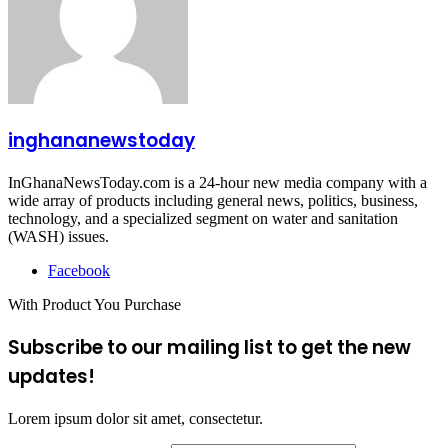
inghananewstoday
InGhanaNewsToday.com is a 24-hour new media company with a
wide array of products including general news, politics, business,
technology, and a specialized segment on water and sanitation
(WASH) issues.
Facebook
With Product You Purchase
Subscribe to our mailing list to get the new
updates!
Lorem ipsum dolor sit amet, consectetur.