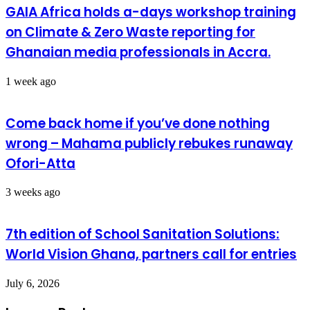
GAIA Africa holds a-days workshop training
on Climate & Zero Waste reporting for
Ghanaian media professionals in Accra.
1 week ago
Come back home if you’ve done nothing
wrong – Mahama publicly rebukes runaway
Ofori-Atta
3 weeks ago
7th edition of School Sanitation Solutions:
World Vision Ghana, partners call for entries
July 6, 2026