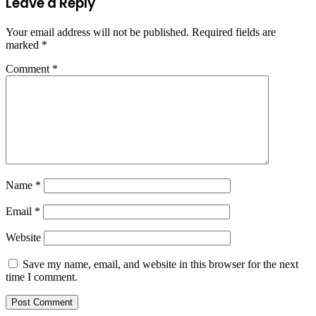
Leave a Reply
Your email address will not be published.
Required fields are
marked
*
Comment
*
Name
*
Email
*
Website
Save my name, email, and website in this browser for the next
time I comment.