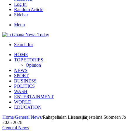
Log In
Random Article
Sidebar
Menu
Search for
HOME
TOP STORIES
Opinion
NEWS
SPORT
BUSINESS
POLITICS
WASH
ENTERTAINMENT
WORLD
EDUCATION
Home
/
General News
/
Rahapelialan Lisenssijärjestelmä Suomeen Jo
2025 2026
General News