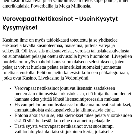
nettikasinot saattavat pitää valikoimissaan myös superpotteja, kuten
amerikkalaisia Powerballia ja Mega Millionsia.
Verovapaat Nettikasinot – Usein Kysytyt
Kysymykset
Kasinon ilme on myös taidokkaasti toteutettu ja se yhdistelee
erikoisella tavalla kasinoteemaa, maisemia, pirteitä värejä ja
selkeyttä. Oli kyse siis maksutavoista, veroista tai asiakaspalvelusta,
on suomalaiset pelaajat otettu sivustolla hyvin huomioon. Livepelien
puolella on myös mahdollisuus suomalaiseen selostukseen, joten
pelaajat voivat huoletta pelata esimerkiksi suomeksi juonnettua
rulettia sivustolla. Pelit on jaettu kätevästi kolmeen pääkategoriaan,
jotka ovat Kasino, Livekasino ja Vedonlyönti.
Verovapaat nettikasinot joutuvat lisenssin saadakseen
menemään niin useista tarkastuksista, että huijarikasinoiden ei
kannata edes yrittää lähteä lisensointiprosessiin mukaan.
Hyvän pelitarjonnan lisäksi saat niiltä aina nopeat kotiutukset,
ammattitaitoista asiakaspalvelua ja kiinnostavia etuja.
Ehtona about vain se, että kierrokset tulee pelata vuorokauden
sisällä siitä hetkestä, kun eine on annettu pelaajalle.
Tästä syystä verovapaat nettikasinot ovat suositumpi
vaihtoehto yksinkertaisesti jokainen kerta, jokaiselle