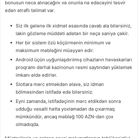
bonusun necə alınacağını və onunla nə edəcəyini təsvir
edən ətraflı təlimat var.
Siz ilk gələnə ilk xidmət əsasında cavab ala bilərsiniz,
lakin gözləmə müddəti adətən bir neçə saniyə çəkir.
Hər bir sistem özü köçürmənin minimum və
maksimum məbləğini müəyyən edir.
Android üçün uyğunlaşdırılmış cihazların həvəskarları
proqramı dərhal kazinonun rəsmi saytından yükləmək
imkanı əldə edirlər.
Slotlara mərc etməkdən əlavə, siz idman
bölməsindən istifadə edə bilərsiniz.
Eyni zamanda, istifadəçinin mərc etdikdən sonra
udduğu vəsaiti hətta yoxlamadan da çıxarmaq
mümkündür, ancaq məbləğ 100 AZN-dən çox
olmadıqda.