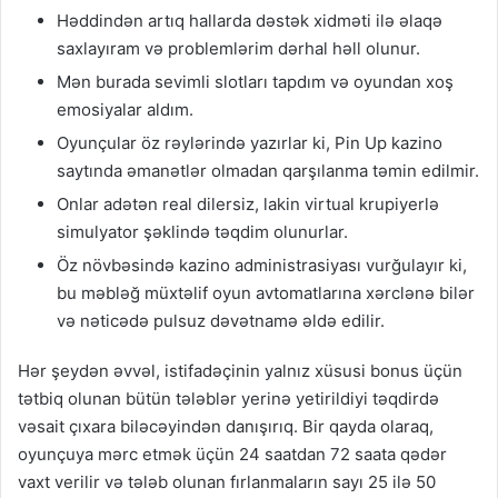
Həddindən artıq hallarda dəstək xidməti ilə əlaqə
saxlayıram və problemlərim dərhal həll olunur.
Mən burada sevimli slotları tapdım və oyundan xoş
emosiyalar aldım.
Oyunçular öz rəylərində yazırlar ki, Pin Up kazino
saytında əmanətlər olmadan qarşılanma təmin edilmir.
Onlar adətən real dilersiz, lakin virtual krupiyerlə
simulyator şəklində təqdim olunurlar.
Öz növbəsində kazino administrasiyası vurğulayır ki,
bu məbləğ müxtəlif oyun avtomatlarına xərclənə bilər
və nəticədə pulsuz dəvətnamə əldə edilir.
Hər şeydən əvvəl, istifadəçinin yalnız xüsusi bonus üçün
tətbiq olunan bütün tələblər yerinə yetirildiyi təqdirdə
vəsait çıxara biləcəyindən danışırıq. Bir qayda olaraq,
oyunçuya mərc etmək üçün 24 saatdan 72 saata qədər
vaxt verilir və tələb olunan fırlanmaların sayı 25 ilə 50