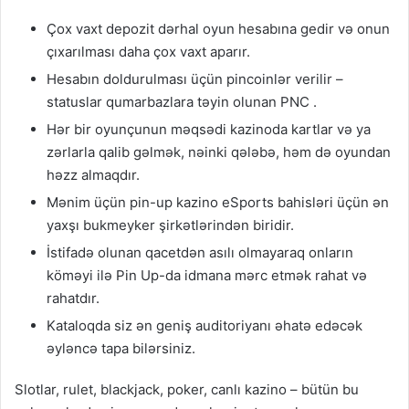
Çox vaxt depozit dərhal oyun hesabına gedir və onun
çıxarılması daha çox vaxt aparır.
Hesabın doldurulması üçün pincoinlər verilir –
statuslar qumarbazlara təyin olunan PNC .
Hər bir oyunçunun məqsədi kazinoda kartlar və ya
zərlarla qalib gəlmək, nəinki qələbə, həm də oyundan
həzz almaqdır.
Mənim üçün pin-up kazino eSports bahisləri üçün ən
yaxşı bukmeyker şirkətlərindən biridir.
İstifadə olunan qacetdən asılı olmayaraq onların
köməyi ilə Pin Up-da idmana mərc etmək rahat və
rahatdır.
Kataloqda siz ən geniş auditoriyanı əhatə edəcək
əyləncə tapa bilərsiniz.
Slotlar, rulet, blackjack, poker, canlı kazino – bütün bu