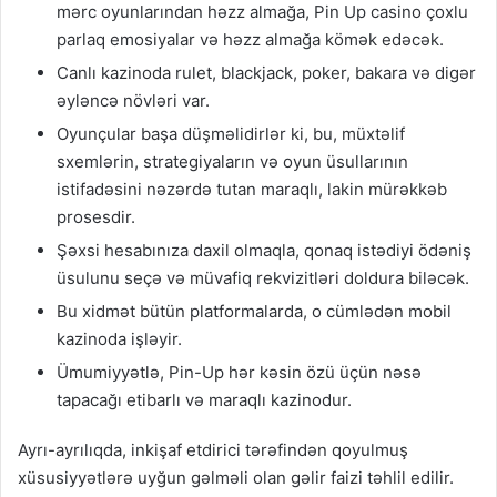
mərc oyunlarından həzz almağa, Pin Up casino çoxlu
parlaq emosiyalar və həzz almağa kömək edəcək.
Canlı kazinoda rulet, blackjack, poker, bakara və digər
əyləncə növləri var.
Oyunçular başa düşməlidirlər ki, bu, müxtəlif
sxemlərin, strategiyaların və oyun üsullarının
istifadəsini nəzərdə tutan maraqlı, lakin mürəkkəb
prosesdir.
Şəxsi hesabınıza daxil olmaqla, qonaq istədiyi ödəniş
üsulunu seçə və müvafiq rekvizitləri doldura biləcək.
Bu xidmət bütün platformalarda, o cümlədən mobil
kazinoda işləyir.
Ümumiyyətlə, Pin-Up hər kəsin özü üçün nəsə
tapacağı etibarlı və maraqlı kazinodur.
Ayrı-ayrılıqda, inkişaf etdirici tərəfindən qoyulmuş
xüsusiyyətlərə uyğun gəlməli olan gəlir faizi təhlil edilir.