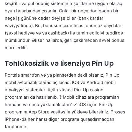
keçirilir və pul ödəniş sisteminin şərtlərinə uyğun olaraq
oyun hesabından çıxarılır. Onlar bir neçə dəqiqədən bir
neçə iş gününə qədər dəyişə bilər (bank kartları
vəziyyətində). Bu, bonusun çıxarılması onun öz qaydaları
(şəxsi hədiyyə və ya cashback) ilə təmin edildiyi təqdirdə
mümkündür. Əksər hallarda, geri çəkilmədən əvvəl bonus
mərc edilir.
Təhlükəsizlik və lisenziya Pin Up
Portala smartfon və ya planşetdən daxil olsanız, Pin Up
mobil avtomatik olaraq açılacaq. IOS və Android mobil
əməliyyat sistemləri üçün xüsusi Pin-Up casino
proqramları da hazırlanıb. ❓ Mobil cihazlara proqramları
haradan və necə yükləmək olar? 📌 iOS üçün Pin-Up
proqramını App Store vasitəsilə yükləyə bilərsiniz. Proses
iPhone-da hər hansı digər proqramı quraşdırmaqdan
fərqlənmir.