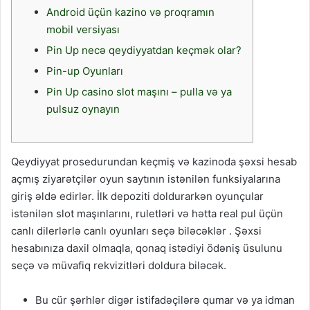
Android üçün kazino və proqramın
mobil versiyası
Pin Up necə qeydiyyatdan keçmək olar?
Pin-up Oyunları
Pin Up casino slot maşını – pulla və ya
pulsuz oynayın
Qeydiyyat prosedurundan keçmiş və kazinoda şəxsi hesab
açmış ziyarətçilər oyun saytının istənilən funksiyalarına
giriş əldə edirlər. İlk depoziti doldurarkən oyunçular
istənilən slot maşınlarını, ruletləri və hətta real pul üçün
canlı dilerlərlə canlı oyunları seçə biləcəklər . Şəxsi
hesabınıza daxil olmaqla, qonaq istədiyi ödəniş üsulunu
seçə və müvafiq rekvizitləri doldura biləcək.
Bu cür şərhlər digər istifadəçilərə qumar və ya idman