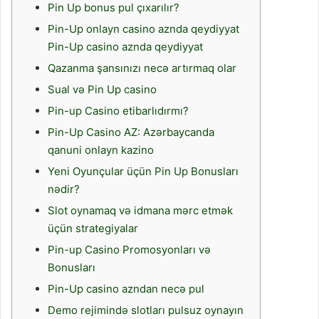
Pin Up bonus pul çıxarılır?
Pin-Up onlayn casino aznda qeydiyyat
Pin-Up casino aznda qeydiyyat
Qazanma şansınızı necə artırmaq olar
Sual və Pin Up casino
Pin-up Casino etibarlıdırmı?
Pin-Up Casino AZ: Azərbaycanda
qanuni onlayn kazino
Yeni Oyunçular üçün Pin Up Bonusları
nədir?
Slot oynamaq və idmana mərc etmək
üçün strategiyalar
Pin-up Casino Promosyonları və
Bonusları
Pin-Up casino azndan necə pul
Demo rejimində slotları pulsuz oynayın