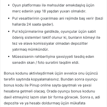
Oyun platforması ilə məhsuldar əməkdaşlıq üçün
mərc edənin yaşı 18 yaşdan yuxarı olmalıdır.
Pul vəsaitlərinin çıxarılması ani rejimdə baş verir (bəzi
hallarda 24 saata qədər).
Pul köçürmələrinə gəldikdə, oyunçular üçün sabit
ödəniş sistemləri təklif olunur ki, bunların köməyi ilə
tez və əlavə komissiyalar olmadan depozitlər
yatırmaq mümkündür.
Müəssisənin rəhbərliyinə şəxsiyyəti təsdiq edən
sənədin skan / foto surətini təqdim etdi.
Bonus kodunu aktivləşdirmək üçün əvvəlcə onu üçüncü
tərəfin saytında kopyalamalısınız. Bundan sonra oyunçu
bonus kodu ilə Pinup online sayta qayıtmalı və şəxsi
hesabına getməli olacaq. Orada oyunçu bonus kodunu
daxil etməyiniz lazım olan bir forma görəcək. Sonra o, adi
depozitə və ya hesabı doldurmaq üçün mükafata