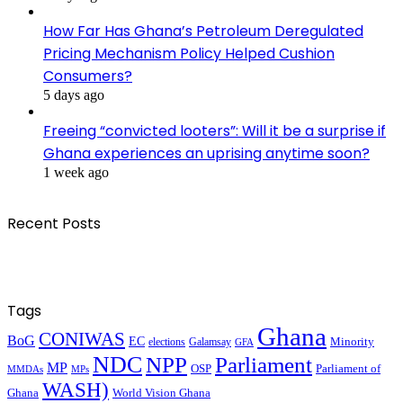
How Far Has Ghana’s Petroleum Deregulated
Pricing Mechanism Policy Helped Cushion
Consumers?
5 days ago
Freeing “convicted looters”: Will it be a surprise if
Ghana experiences an uprising anytime soon?
1 week ago
Recent Posts
Tags
Ghana
CONIWAS
BoG
EC
Minority
elections
Galamsay
GFA
NDC
NPP
Parliament
MP
OSP
Parliament of
MPs
MMDAs
WASH)
Ghana
World Vision Ghana