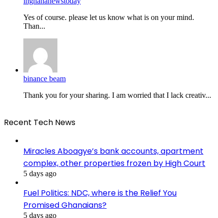
inghananewstoday
Yes of course. please let us know what is on your mind.
Than...
binance beam
Thank you for your sharing. I am worried that I lack creativ...
Recent Tech News
Miracles Aboagye’s bank accounts, apartment
complex, other properties frozen by High Court
5 days ago
Fuel Politics: NDC, where is the Relief You
Promised Ghanaians?
5 days ago