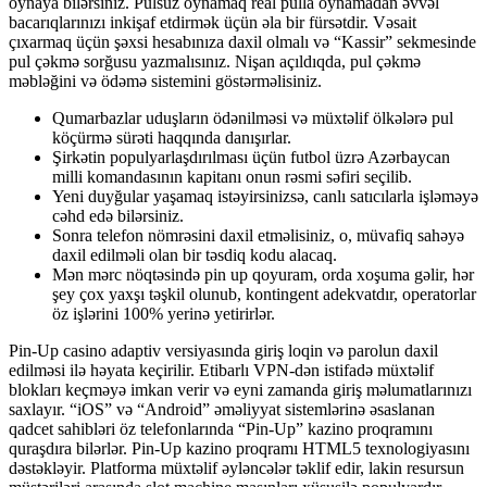
oynaya bilərsiniz. Pulsuz oynamaq real pulla oynamadan əvvəl
bacarıqlarınızı inkişaf etdirmək üçün əla bir fürsətdir. Vəsait
çıxarmaq üçün şəxsi hesabınıza daxil olmalı və “Kassir” sekmesinde
pul çəkmə sorğusu yazmalısınız. Nişan açıldıqda, pul çəkmə
məbləğini və ödəmə sistemini göstərməlisiniz.
Qumarbazlar uduşların ödənilməsi və müxtəlif ölkələrə pul
köçürmə sürəti haqqında danışırlar.
Şirkətin populyarlaşdırılması üçün futbol üzrə Azərbaycan
milli komandasının kapitanı onun rəsmi səfiri seçilib.
Yeni duyğular yaşamaq istəyirsinizsə, canlı satıcılarla işləməyə
cəhd edə bilərsiniz.
Sonra telefon nömrəsini daxil etməlisiniz, o, müvafiq sahəyə
daxil edilməli olan bir təsdiq kodu alacaq.
Mən mərc nöqtəsində pin up qoyuram, orda xoşuma gəlir, hər
şey çox yaxşı təşkil olunub, kontingent adekvatdır, operatorlar
öz işlərini 100% yerinə yetirirlər.
Pin-Up casino adaptiv versiyasında giriş loqin və parolun daxil
edilməsi ilə həyata keçirilir. Etibarlı VPN-dən istifadə müxtəlif
blokları keçməyə imkan verir və eyni zamanda giriş məlumatlarınızı
saxlayır. “iOS” və “Android” əməliyyat sistemlərinə əsaslanan
qadcet sahibləri öz telefonlarında “Pin-Up” kazino proqramını
quraşdıra bilərlər. Pin-Up kazino proqramı HTML5 texnologiyasını
dəstəkləyir. Platforma müxtəlif əyləncələr təklif edir, lakin resursun