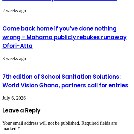
2 weeks ago
Come back home if you’ve done nothing
wrong – Mahama publicly rebukes runaway
Ofori-Atta
3 weeks ago
7th edition of School Sanitation Solutions:
World Vision Ghana, partners call for entries
July 6, 2026
Leave a Reply
Your email address will not be published.
Required fields are
marked
*