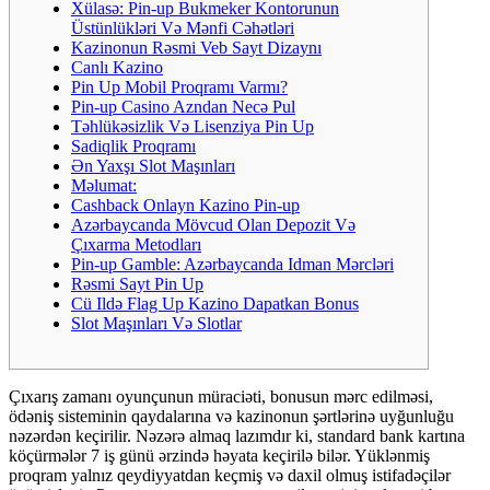
Xülasə: Pin-up Bukmeker Kontorunun
Üstünlükləri Və Mənfi Cəhətləri
Kazinonun Rəsmi Veb Sayt Dizaynı
Canlı Kazino
Pin Up Mobil Proqramı Varmı?
Pin-up Casino Azndan Necə Pul
Təhlükəsizlik Və Lisenziya Pin Up
Sadiqlik Proqramı
Ən Yaxşı Slot Maşınları
Məlumat:
Cashback Onlayn Kazino Pin-up
Azərbaycanda Mövcud Olan Depozit Və
Çıxarma Metodları
Pin-up Gamble: Azərbaycanda Idman Mərcləri
Rəsmi Sayt Pin Up
Cü Ildə Flag Up Kazino Dapatkan Bonus
Slot Maşınları Və Slotlar
Çıxarış zamanı oyunçunun müraciəti, bonusun mərc edilməsi,
ödəniş sisteminin qaydalarına və kazinonun şərtlərinə uyğunluğu
nəzərdən keçirilir. Nəzərə almaq lazımdır ki, standard bank kartına
köçürmələr 7 iş günü ərzində həyata keçirilə bilər. Yüklənmiş
proqram yalnız qeydiyyatdan keçmiş və daxil olmuş istifadəçilər