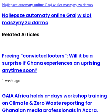
Najlepsze automaty online Graj w slot maszyny za darmo
Najlepsze automaty online Graj w slot
maszyny za darmo
Related Articles
Freeing “convicted looters”: Will it be a
surprise if Ghana experiences an uprising
anytime soon?
1 week ago
GAIA Africa holds a-days workshop training
on Climate & Zero Waste reporting for
Ghanaian media professionals in Accra.