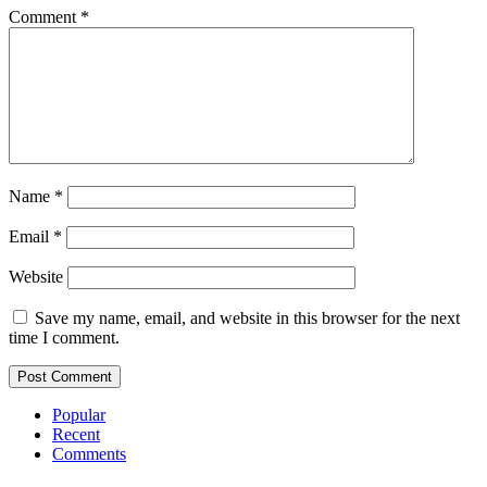
Comment
*
Name
*
Email
*
Website
Save my name, email, and website in this browser for the next
time I comment.
Popular
Recent
Comments