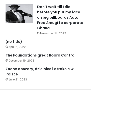
Don’t wait till I die
before you put my face
on big billboards Actor
Fred Amugi to corporate
Ghana
November 14, 2022
(no title)
April 2, 2022
The Foundations great Board Control
December 19, 2023
Znane obszary, dzielnice i atrakcje w
Polsce
June 21, 2023