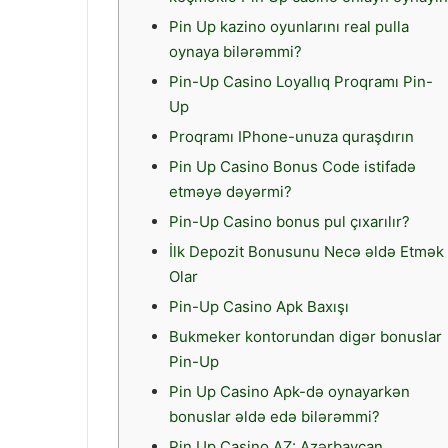
Pin Up kazino oyunlarını real pulla
oynaya bilərəmmi?
Pin-Up Casino Loyallıq Proqramı Pin-
Up
Proqramı IPhone-unuza quraşdırın
Pin Up Casino Bonus Code istifadə
etməyə dəyərmi?
Pin-Up Casino bonus pul çıxarılır?
İlk Depozit Bonusunu Necə əldə Etmək
Olar
Pin-Up Casino Apk Baxışı
Bukmeker kontorundan digər bonuslar
Pin-Up
Pin Up Casino Apk-də oynayarkən
bonuslar əldə edə bilərəmmi?
Pin Up Casino AZ: Azərbaycan