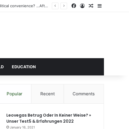
Facebook
Log In
Random Article
Sidebar
gh Court
LD
EDUCATION
Popular
Recent
Comments
Leovegas Betrug Oder In Keiner Weise? »
Unser Test5 & Erfahrungen 2022
January 16, 2021