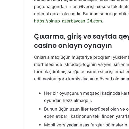
poçtuna göndərilirlər. Əlverişli xüsusi təkli
optimal qərar olacaqdır. Bundan sonra gemble
https://pinup-azerbaycan-24.com
.
Çıxarma, giriş və saytda q
casino onlayn oynayın
Onları almaq üçün müştəriyə proqramı yükləmə
mərhələsində istifadəçi loginin və yeni şifrənin
formalaşdırılmış sorğu əsasında sifarişi emal edi
edilməsinə görə komissiyanın mövcud olmamas
Hər bir oyunçunun məqsədi kazinoda kartl
oyundan həzz almaqdır.
Bunun üçün uzun illər təcrübəsi olan və o
edən etibarlı kazinonun təklifindən yarar
Mobil versiyadan əsas fərqlər bölmələrin 