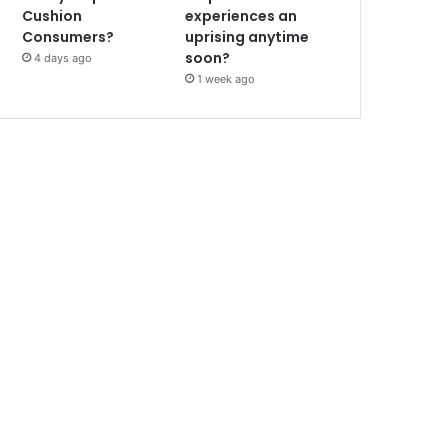
experiences an
Cushion
uprising anytime
Consumers?
soon?
4 days ago
1 week ago