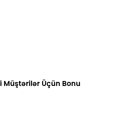
i Müştərilər Üçün Bonu