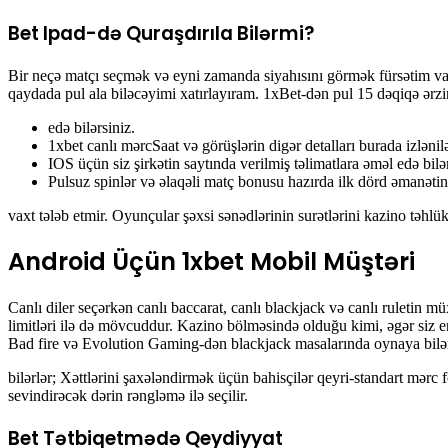
Bet Ipad-də Quraşdırıla Bilərmi?
Bir neçə matçı seçmək və eyni zamanda siyahısını görmək fürsətim va
qaydada pul ala biləcəyimi xatırlayıram. 1xBet-dən pul 15 dəqiqə ərzi
edə bilərsiniz.
1xbet canlı mərcSaat və görüşlərin digər detalları burada izlənilə
IOS üçün siz şirkətin saytında verilmiş təlimatlara əməl edə bilər
Pulsuz spinlər və əlaqəli matç bonusu hazırda ilk dörd əmanətin
vaxt tələb etmir. Oyunçular şəxsi sənədlərinin surətlərini kazino təhl
Android Üçün 1xbet Mobil Müştəri
Canlı diler seçərkən canlı baccarat, canlı blackjack və canlı ruletin m
limitləri ilə də mövcuddur. Kazino bölməsində olduğu kimi, əgər siz en
Bad fire və Evolution Gaming-dən blackjack masalarında oynaya bilərsin
bilərlər; Xəttlərini şaxələndirmək üçün bahisçilər qeyri-standart mərc f
sevindirəcək dərin rəngləmə ilə seçilir.
Bet Tətbiqetmədə Qeydiyyat