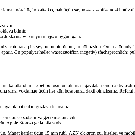
ir idman növü üçün xəttə keçmək üçün saytın əsas səhifəsindəki müvafiq
si var.
oklaya bilmir.
 gördüklərinə w tamtym miejscu uyğun gəlir.
izə çatdıracaq ilk şeylərdən biri ödənişlər bölməsidir. Onlarla ödəniş ü
 aparır. Ən populyar həllər wasserstoffion (negativ) (fachsprachlich) pul k
mükafatlandırır. 1xbet bonusunun alınması qaydaları onun aktivləşdiril
 girişi yoxlamaq üçün hər gün hesabınıza daxil olmalısınız. Referal k
əyərək nəticələri gözləyə bilərsiniz.
tı son dərəcə sadədir və gecikmədən açılır.
ün Apple Store-a gedə bilərsiniz.
Manat kartlar üçün 15 min rubl, AZN elektron pul kisələri və mobil op