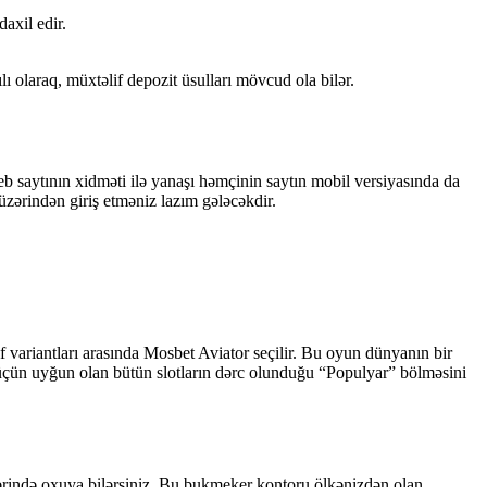
аxil еdir.
 olaraq, müxtəlif depozit üsulları mövcud ola bilər.
veb saytının xidməti ilə yanaşı həmçinin saytın mobil versiyasında da
üzərindən giriş etməniz lazım gələcəkdir.
f variantları arasında Mosbet Aviator seçilir. Bu oyun dünyanın bir
 üçün uyğun olan bütün slotların dərc olunduğu “Populyar” bölməsini
tlərində оxuyа bilərsiniz. Bu bukmеkеr kоntоru ölkənizdən оlаn