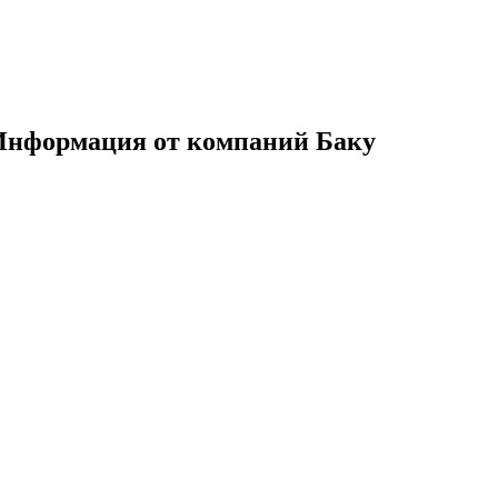
формация от компаний Баку