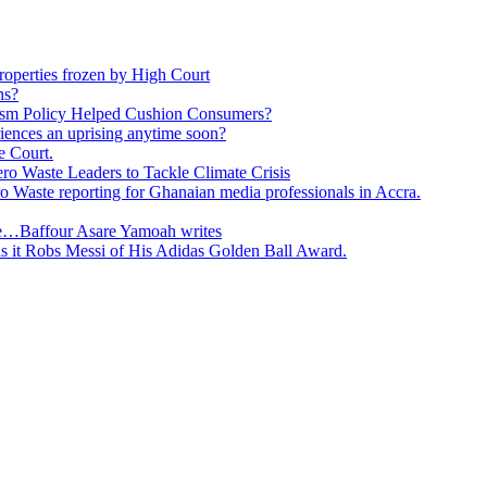
roperties frozen by High Court
ns?
ism Policy Helped Cushion Consumers?
eriences an uprising anytime soon?
e Court.
o Waste Leaders to Tackle Climate Crisis
 Waste reporting for Ghanaian media professionals in Accra.
ge…Baffour Asare Yamoah writes
as it Robs Messi of His Adidas Golden Ball Award.