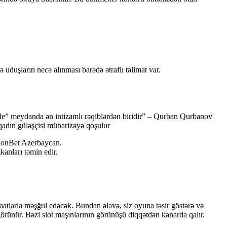
uduşların necə alınması barədə ətraflı təlimat var.
e” meydanda ən intizamlı rəqiblərdən biridir” – Qurban Qurbanov
qadın güləşçisi mübarizəyə qoşulur
athonBet Azerbaycan.
kanları təmin edir.
aatlarla məşğul edəcək. Bundan əlavə, siz oyuna təsir göstərə və
görünür. Bəzi slot maşınlarının görünüşü diqqətdən kənarda qalır.