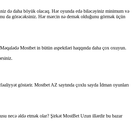
iləriniz də daha böyük olacaq. Hər oyunda edə biləcəyiniz minimum və
uğunu da görəcəksiniz. Hər mərcin nə demək olduğunu görmək üçün
di. Məqalədə Mostbet in bütün aspektləri haqqında daha çox oxuyun.
rsiniz.
da fəaliyyət göstərir. Mostbet AZ saytında çoxlu sayda İdman oyunları
su necə əldə etmək olar? Şirkət MostBet Uzun illərdir bu bazar