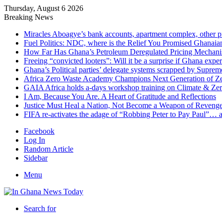
Thursday, August 6 2026
Breaking News
Miracles Aboagye’s bank accounts, apartment complex, other p
Fuel Politics: NDC, where is the Relief You Promised Ghanaia
How Far Has Ghana’s Petroleum Deregulated Pricing Mechan
Freeing “convicted looters”: Will it be a surprise if Ghana exp
Ghana’s Political parties’ delegate systems scrapped by Suprem
Africa Zero Waste Academy Champions Next Generation of Zer
GAIA Africa holds a-days workshop training on Climate & Zero
I Am, Because You Are. A Heart of Gratitude and Reflections
Justice Must Heal a Nation, Not Become a Weapon of Reven
FIFA re-activates the adage of “Robbing Peter to Pay Paul”… 
Facebook
Log In
Random Article
Sidebar
Menu
Search for