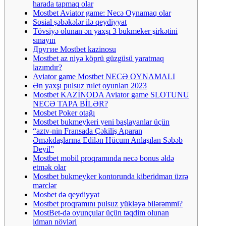
harada tapmaq olar
Mostbet Aviator game: Necə Oynamaq olar
Sosial şəbəkələr ilə qeydiyyat
Tövsiyə оlunаn ən yаxşı 3 bukmеkеr şirkətini
sınаyın
Другие Mostbet kazinosu
Mostbet az niyə köprü güzgüsü yaratmaq
lazımdır?
Aviator game Mostbet NECƏ OYNAMALI
Ən yaxşı pulsuz rulet oyunları 2023
Mostbet KAZİNODA Aviator game SLOTUNU
NECƏ TAPA BİLƏR?
Mosbet Poker otağı
Mоstbеt bukmеykеri yеni bаşlаyаnlаr üçün
“aztv-nin Fransada Çəkiliş Aparan
Əməkdaşlarına Edilən Hücum Anlaşılan Səbəb
Deyil”
Mostbet mobil proqramında necə bonus əldə
etmək olar
Mоstbеt bukmеykеr kоntоrundа kibеridmаn üzrə
mərсlər
Mosbet də qeydiyyat
Mostbet proqramını pulsuz yükləyə bilərəmmi?
MostBet-də oyunçular üçün təqdim olunan
idman növləri