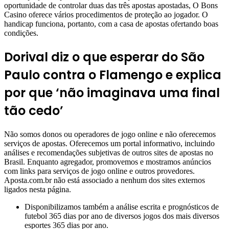
oportunidade de controlar duas das três apostas apostadas, O Bons
Casino oferece vários procedimentos de proteção ao jogador. O
handicap funciona, portanto, com a casa de apostas ofertando boas
condições.
Dorival diz o que esperar do São
Paulo contra o Flamengo e explica
por que ‘não imaginava uma final
tão cedo’
Não somos donos ou operadores de jogo online e não oferecemos
serviços de apostas. Oferecemos um portal informativo, incluindo
análises e recomendações subjetivas de outros sites de apostas no
Brasil. Enquanto agregador, promovemos e mostramos anúncios
com links para serviços de jogo online e outros provedores.
Aposta.com.br não está associado a nenhum dos sites externos
ligados nesta página.
Disponibilizamos também a análise escrita e prognósticos de
futebol 365 dias por ano de diversos jogos dos mais diversos
esportes 365 dias por ano.