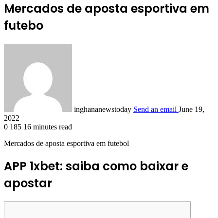
Mercados de aposta esportiva em
futebo
inghananewstoday
Send an email
June 19,
2022
0
185
16 minutes read
Mercados de aposta esportiva em futebol
APP 1xbet: saiba como baixar e
apostar