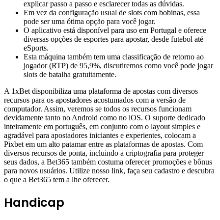
explicar passo a passo e esclarecer todas as dúvidas.
Em vez da configuração usual de slots com bobinas, essa
pode ser uma ótima opção para você jogar.
O aplicativo está disponível para uso em Portugal e oferece
diversas opções de esportes para apostar, desde futebol até
eSports.
Esta máquina também tem uma classificação de retorno ao
jogador (RTP) de 95,9%, discutiremos como você pode jogar
slots de batalha gratuitamente.
A 1xBet disponibiliza uma plataforma de apostas com diversos
recursos para os apostadores acostumados com a versão de
computador. Assim, veremos se todos os recursos funcionam
devidamente tanto no Android como no iOS. O suporte dedicado
inteiramente em português, em conjunto com o layout simples e
agradável para apostadores iniciantes e experientes, colocam a
Pixbet em um alto patamar entre as plataformas de apostas. Com
diversos recursos de ponta, incluindo a criptografia para proteger
seus dados, a Bet365 também costuma oferecer promoções e bônus
para novos usuários. Utilize nosso link, faça seu cadastro e descubra
o que a Bet365 tem a lhe oferecer.
Handicap