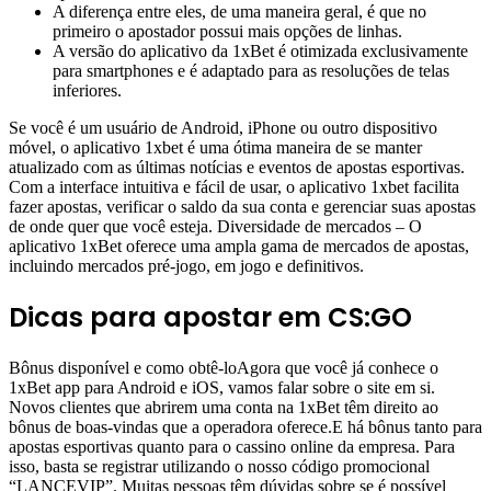
A diferença entre eles, de uma maneira geral, é que no
primeiro o apostador possui mais opções de linhas.
A versão do aplicativo da 1xBet é otimizada exclusivamente
para smartphones e é adaptado para as resoluções de telas
inferiores.
Se você é um usuário de Android, iPhone ou outro dispositivo
móvel, o aplicativo 1xbet é uma ótima maneira de se manter
atualizado com as últimas notícias e eventos de apostas esportivas.
Com a interface intuitiva e fácil de usar, o aplicativo 1xbet facilita
fazer apostas, verificar o saldo da sua conta e gerenciar suas apostas
de onde quer que você esteja. Diversidade de mercados – O
aplicativo 1xBet oferece uma ampla gama de mercados de apostas,
incluindo mercados pré-jogo, em jogo e definitivos.
Dicas para apostar em CS:GO
Bônus disponível e como obtê-loAgora que você já conhece o
1xBet app para Android e iOS, vamos falar sobre o site em si.
Novos clientes que abrirem uma conta na 1xBet têm direito ao
bônus de boas-vindas que a operadora oferece.E há bônus tanto para
apostas esportivas quanto para o cassino online da empresa. Para
isso, basta se registrar utilizando o nosso código promocional
“LANCEVIP”. Muitas pessoas têm dúvidas sobre se é possível