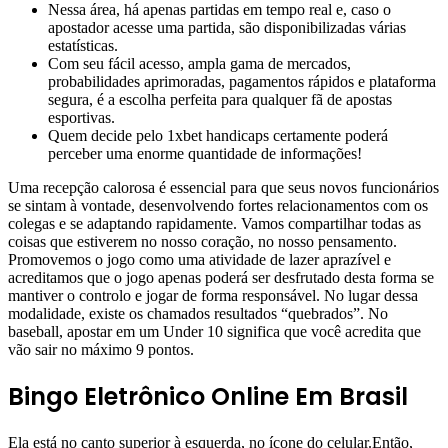
Nessa área, há apenas partidas em tempo real e, caso o
apostador acesse uma partida, são disponibilizadas várias
estatísticas.
Com seu fácil acesso, ampla gama de mercados,
probabilidades aprimoradas, pagamentos rápidos e plataforma
segura, é a escolha perfeita para qualquer fã de apostas
esportivas.
Quem decide pelo 1xbet handicaps certamente poderá
perceber uma enorme quantidade de informações!
Uma recepção calorosa é essencial para que seus novos funcionários
se sintam à vontade, desenvolvendo fortes relacionamentos com os
colegas e se adaptando rapidamente. Vamos compartilhar todas as
coisas que estiverem no nosso coração, no nosso pensamento.
Promovemos o jogo como uma atividade de lazer aprazível e
acreditamos que o jogo apenas poderá ser desfrutado desta forma se
mantiver o controlo e jogar de forma responsável. No lugar dessa
modalidade, existe os chamados resultados “quebrados”. No
baseball, apostar em um Under 10 significa que você acredita que
vão sair no máximo 9 pontos.
Bingo Eletrônico Online Em Brasil
Ela está no canto superior à esquerda, no ícone do celular.Então,