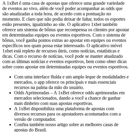
A 1xBet é uma casa de apostas que oferece uma grande variedade
de eventos ao vivo, além de você poder acompanhar as odds que
são atualizadas a toda hora, de acordo com a pontuação no
momento. E claro que não podia deixar de faltar, todos os esportes
estão presentes, igualzinho ao site. O aplicativo 1xbet também
oferece um sistema de bônus que recompensa os clientes por apostar
em determinadas equipes ou eventos esportivos. Com o sistema de
bônus, você ganha pontos extras ao apostar em equipes ou eventos
específicos nos quais possa estar interessado. O aplicativo móvel
1xbet está repleto de recursos úteis, como notícias, estatísticas e
dicas. Com o recurso de notícias, você pode se manter atualizado
com as últimas notícias e eventos esportivos, bem como obter dicas
sobre como apostar em determinadas equipes ou eventos esportivos.
Com uma interface fluída e um amplo leque de modalidades e
mercados, o app oferece os principais e mais essenciais
recursos na palma da mão do usuário.
Odds Aprimoradas – A 1xBet oferece odds aprimoradas em
mercados selecionados, dando a você a chance de ganhar
mais dinheiro com suas apostas esportivas.
A 1xBet disponibiliza uma plataforma de apostas com
diversos recursos para os apostadores acostumados com a
versão de computador.
Confira também nosso artigo sobre as melhores casas de
apostas do Brasil.