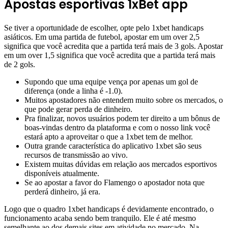
Apostas esportivas 1xBet app
Se tiver a oportunidade de escolher, opte pelo 1xbet handicaps
asiáticos. Em uma partida de futebol, apostar em um over 2,5
significa que você acredita que a partida terá mais de 3 gols. Apostar
em um over 1,5 significa que você acredita que a partida terá mais
de 2 gols.
Supondo que uma equipe vença por apenas um gol de
diferença (onde a linha é -1.0).
Muitos apostadores não entendem muito sobre os mercados, o
que pode gerar perda de dinheiro.
Pra finalizar, novos usuários podem ter direito a um bônus de
boas-vindas dentro da plataforma e com o nosso link você
estará apto a aproveitar o que a 1xbet tem de melhor.
Outra grande característica do aplicativo 1xbet são seus
recursos de transmissão ao vivo.
Existem muitas dúvidas em relação aos mercados esportivos
disponíveis atualmente.
Se ao apostar a favor do Flamengo o apostador nota que
perderá dinheiro, já era.
Logo que o quadro 1xbet handicaps é devidamente encontrado, o
funcionamento acaba sendo bem tranquilo. Ele é até mesmo
semelhante ao dos demais sites em atividade no mercado. Na