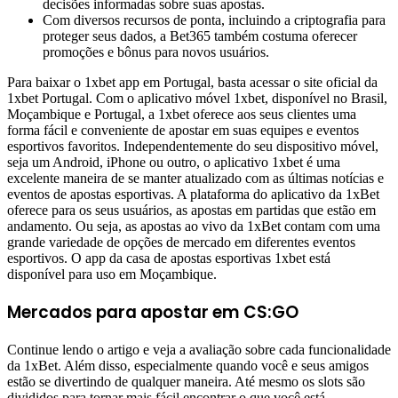
decisões informadas sobre suas apostas.
Com diversos recursos de ponta, incluindo a criptografia para
proteger seus dados, a Bet365 também costuma oferecer
promoções e bônus para novos usuários.
Para baixar o 1xbet app em Portugal, basta acessar o site oficial da
1xbet Portugal. Com o aplicativo móvel 1xbet, disponível no Brasil,
Moçambique e Portugal, a 1xbet oferece aos seus clientes uma
forma fácil e conveniente de apostar em suas equipes e eventos
esportivos favoritos. Independentemente do seu dispositivo móvel,
seja um Android, iPhone ou outro, o aplicativo 1xbet é uma
excelente maneira de se manter atualizado com as últimas notícias e
eventos de apostas esportivas. A plataforma do aplicativo da 1xBet
oferece para os seus usuários, as apostas em partidas que estão em
andamento. Ou seja, as apostas ao vivo da 1xBet contam com uma
grande variedade de opções de mercado em diferentes eventos
esportivos. O app da casa de apostas esportivas 1xbet está
disponível para uso em Moçambique.
Mercados para apostar em CS:GO
Continue lendo o artigo e veja a avaliação sobre cada funcionalidade
da 1xBet. Além disso, especialmente quando você e seus amigos
estão se divertindo de qualquer maneira. Até mesmo os slots são
divididos para tornar mais fácil encontrar o que você está