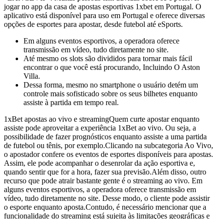
jogar no app da casa de apostas esportivas 1xbet em Portugal. O
aplicativo está disponível para uso em Portugal e oferece diversas
opções de esportes para apostar, desde futebol até eSports.
Em alguns eventos esportivos, a operadora oferece
transmissão em vídeo, tudo diretamente no site.
Até mesmo os slots são divididos para tornar mais fácil
encontrar o que você está procurando, Incluindo O Aston
Villa.
Dessa forma, mesmo no smartphone o usuário detém um
controle mais sofisticado sobre os seus bilhetes enquanto
assiste à partida em tempo real.
1xBet apostas ao vivo e streamingQuem curte apostar enquanto
assiste pode aproveitar a experiência 1xBet ao vivo. Ou seja, a
possibilidade de fazer prognósticos enquanto assiste a uma partida
de futebol ou tênis, por exemplo.Clicando na subcategoria Ao Vivo,
o apostador confere os eventos de esportes disponíveis para apostas.
Assim, ele pode acompanhar o desenrolar da ação esportiva e,
quando sentir que for a hora, fazer sua previsão.Além disso, outro
recurso que pode atrair bastante gente é o streaming ao vivo. Em
alguns eventos esportivos, a operadora oferece transmissão em
vídeo, tudo diretamente no site. Desse modo, o cliente pode assistir
o esporte enquanto aposta.Contudo, é necessário mencionar que a
funcionalidade do streaming está sujeita às limitações geográficas e