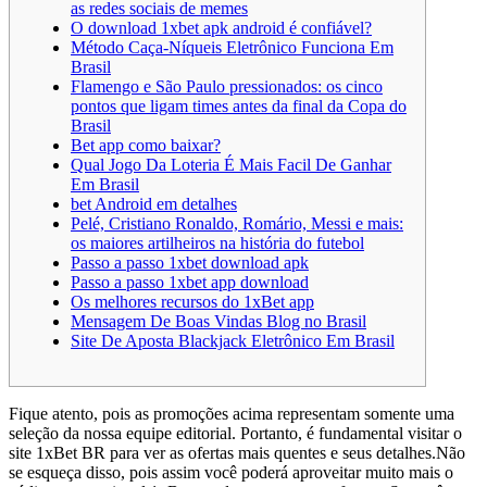
as redes sociais de memes
O download 1xbet apk android é confiável?
Método Caça-Níqueis Eletrônico Funciona Em
Brasil
Flamengo e São Paulo pressionados: os cinco
pontos que ligam times antes da final da Copa do
Brasil
Bet app como baixar?
Qual Jogo Da Loteria É Mais Facil De Ganhar
Em Brasil
bet Android em detalhes
Pelé, Cristiano Ronaldo, Romário, Messi e mais:
os maiores artilheiros na história do futebol
Passo a passo 1xbet download apk
Passo a passo 1xbet app download
Os melhores recursos do 1xBet app
Mensagem De Boas Vindas Blog no Brasil
Site De Aposta Blackjack Eletrônico Em Brasil
Fique atento, pois as promoções acima representam somente uma
seleção da nossa equipe editorial. Portanto, é fundamental visitar o
site 1xBet BR para ver as ofertas mais quentes e seus detalhes.Não
se esqueça disso, pois assim você poderá aproveitar muito mais o