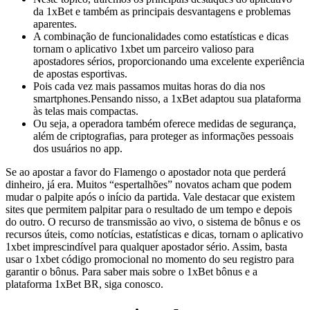
da 1xBet e também as principais desvantagens e problemas
aparentes.
A combinação de funcionalidades como estatísticas e dicas
tornam o aplicativo 1xbet um parceiro valioso para
apostadores sérios, proporcionando uma excelente experiência
de apostas esportivas.
Pois cada vez mais passamos muitas horas do dia nos
smartphones.Pensando nisso, a 1xBet adaptou sua plataforma
às telas mais compactas.
Ou seja, a operadora também oferece medidas de segurança,
além de criptografias, para proteger as informações pessoais
dos usuários no app.
Se ao apostar a favor do Flamengo o apostador nota que perderá
dinheiro, já era. Muitos “espertalhões” novatos acham que podem
mudar o palpite após o início da partida. Vale destacar que existem
sites que permitem palpitar para o resultado de um tempo e depois
do outro. O recurso de transmissão ao vivo, o sistema de bônus e os
recursos úteis, como notícias, estatísticas e dicas, tornam o aplicativo
1xbet imprescindível para qualquer apostador sério. Assim, basta
usar o 1xbet código promocional no momento do seu registro para
garantir o bônus. Para saber mais sobre o 1xBet bônus e a
plataforma 1xBet BR, siga conosco.