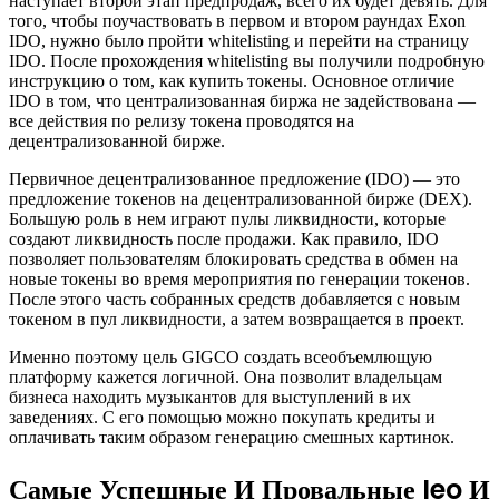
наступает второй этап предпродаж, всего их будет девять. Для
того, чтобы поучаствовать в первом и втором раундах Exon
IDO, нужно было пройти whitelisting и перейти на страницу
IDO. После прохождения whitelisting вы получили подробную
инструкцию о том, как купить токены. Основное отличие
IDO в том, что централизованная биржа не задействована —
все действия по релизу токена проводятся на
децентрализованной бирже.
Первичное децентрализованное предложение (IDO) — это
предложение токенов на децентрализованной бирже (DEX).
Большую роль в нем играют пулы ликвидности, которые
создают ликвидность после продажи. Как правило, IDO
позволяет пользователям блокировать средства в обмен на
новые токены во время мероприятия по генерации токенов.
После этого часть собранных средств добавляется с новым
токеном в пул ликвидности, а затем возвращается в проект.
Именно поэтому цель GIGCO создать всеобъемлющую
платформу кажется логичной. Она позволит владельцам
бизнеса находить музыкантов для выступлений в их
заведениях. С его помощью можно покупать кредиты и
оплачивать таким образом генерацию смешных картинок.
Самые Успешные И Провальные Ieo И