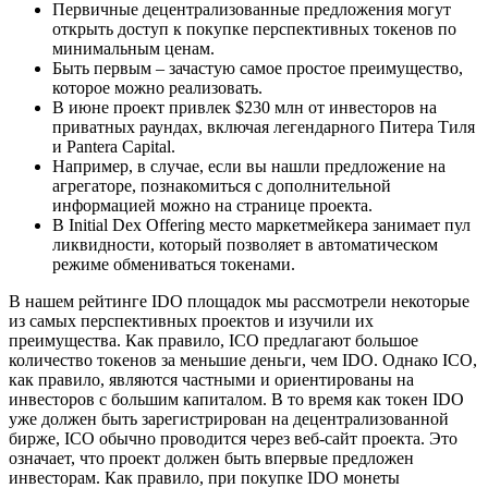
Первичные децентрализованные предложения могут
открыть доступ к покупке перспективных токенов по
минимальным ценам.
Быть первым – зачастую самое простое преимущество,
которое можно реализовать.
В июне проект привлек $230 млн от инвесторов на
приватных раундах, включая легендарного Питера Тиля
и Pantera Capital.
Например, в случае, если вы нашли предложение на
агрегаторе, познакомиться с дополнительной
информацией можно на странице проекта.
В Initial Dex Offering место маркетмейкера занимает пул
ликвидности, который позволяет в автоматическом
режиме обмениваться токенами.
В нашем рейтинге IDO площадок мы рассмотрели некоторые
из самых перспективных проектов и изучили их
преимущества. Как правило, ICO предлагают большое
количество токенов за меньшие деньги, чем IDO. Однако ICO,
как правило, являются частными и ориентированы на
инвесторов с большим капиталом. В то время как токен IDO
уже должен быть зарегистрирован на децентрализованной
бирже, ICO обычно проводится через веб-сайт проекта. Это
означает, что проект должен быть впервые предложен
инвесторам. Как правило, при покупке IDO монеты