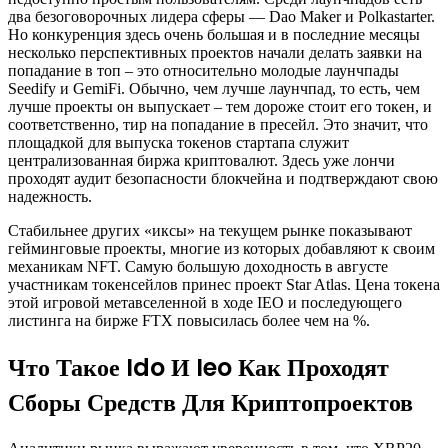
два безоговорочных лидера сферы — Dao Maker и Polkastarter.
Но конкуренция здесь очень большая и в последние месяцы
несколько перспективных проектов начали делать заявки на
попадание в топ – это относительно молодые лаунчпады
Seedify и GemiFi. Обычно, чем лучше лаунчпад, то есть, чем
лучше проекты он выпускает – тем дороже стоит его токен, и
соответственно, тир на попадание в пресейл. Это значит, что
площадкой для выпуска токенов стартапа служит
централизованная биржа криптовалют. Здесь уже лончи
проходят аудит безопасности блокчейна и подтверждают свою
надежность.
Стабильнее других «иксы» на текущем рынке показывают
гейминговые проекты, многие из которых добавляют к своим
механикам NFT. Самую большую доходность в августе
участникам токенсейлов принес проект Star Atlas. Цена токена
этой игровой метавселенной в ходе IEO и последующего
листинга на бирже FTX повысилась более чем на %.
Что Такое Ido И Ieo Как Проходят
Сборы Средств Для Криптопроектов