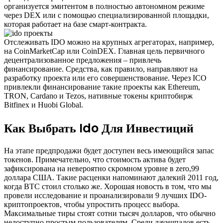
организуется эмитентом в полностью автономном режиме
через DEX или c помощью специализированной площадки,
которая работает на базе смарт-контракта.
Отслеживать IDO можно на крупных агрегаторах, например,
на CoinMarketCap или CoinDEX. Главная цель первичного
децентрализованное предложения – привлечь
финансирование. Средства, как правило, направляют на
разработку проекта или его совершенствование. Через ICO
привлекли финансирование такие проекты как Ethereum,
TRON, Cardano и Tezos, нативные токены криптобирж
Bitfinex и Huobi Global.
Как Выбрать Ido Для Инвестиций
На этапе предпродажи будет доступен весь имеющийся запас
токенов. Примечательно, что стоимость актива будет
зафиксирована на невероятно скромном уровне в zero,99
доллара США. Такие расценки напоминают далекий 2011 год,
когда BTC стоил столько же. Хорошая новость в том, что мы
провели исследование и проанализировали 9 лучших IDO-
криптопроектов, чтобы упростить процесс выбора.
Максимальные тиры стоят сотни тысяч долларов, что обычно
недоступно простым пользователям. Среди лаунчпадов есть