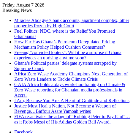
Friday, August 7 2026
Breaking News
Miracles Aboagye’s bank accounts, apartment complex, other
properties frozen by High Court
Fuel Politics: NDC, where is the Relief You Promised
Ghanaians?
How Far Has Ghana’s Petroleum Deregulated Pricing
Mechanism Policy Helped Cushion Consumers?
Freeing “convicted looters”: Will it be a surprise if Ghana
experiences an uprising anytime soon?
Ghana’s Political parties’ delegate systems scrapped by
Supreme Court.
Africa Zero Waste Academy Champions Next Generation of
Zero Waste Leaders to Tackle Climate Crisis
GAIA Africa holds a-days workshop training on Climate &
Zero Waste reporting for Ghanaian media professionals in
Accra.
I Am, Because You Are. A Heart of Gratitude and Reflections
Justice Must Heal a Nation, Not Become a Weapon of
Revenge…Baffour Asare Yamoah writes
FIFA re-activates the adage of “Robbing Peter to Pay Paul”…
as it Robs Messi of His Adidas Golden Ball Award.
Facebook