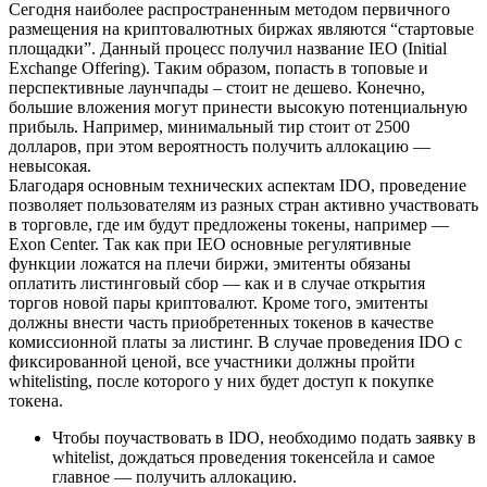
Сегодня наиболее распространенным методом первичного
размещения на криптовалютных биржах являются “стартовые
площадки”. Данный процесс получил название IEO (Initial
Exchange Offering). Таким образом, попасть в топовые и
перспективные лаунчпады – стоит не дешево. Конечно,
большие вложения могут принести высокую потенциальную
прибыль. Например, минимальный тир стоит от 2500
долларов, при этом вероятность получить аллокацию —
невысокая.
Благодаря основным технических аспектам IDO, проведение
позволяет пользователям из разных стран активно участвовать
в торговле, где им будут предложены токены, например —
Exon Center. Так как при IEO основные регулятивные
функции ложатся на плечи биржи, эмитенты обязаны
оплатить листинговый сбор — как и в случае открытия
торгов новой пары криптовалют. Кроме того, эмитенты
должны внести часть приобретенных токенов в качестве
комиссионной платы за листинг. В случае проведения IDO c
фиксированной ценой, все участники должны пройти
whitelisting, после которого у них будет доступ к покупке
токена.
Чтобы поучаствовать в IDO, необходимо подать заявку в
whitelist, дождаться проведения токенсейла и самое
главное — получить аллокацию.