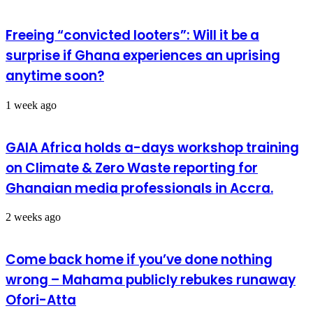
Freeing “convicted looters”: Will it be a
surprise if Ghana experiences an uprising
anytime soon?
1 week ago
GAIA Africa holds a-days workshop training
on Climate & Zero Waste reporting for
Ghanaian media professionals in Accra.
2 weeks ago
Come back home if you’ve done nothing
wrong – Mahama publicly rebukes runaway
Ofori-Atta