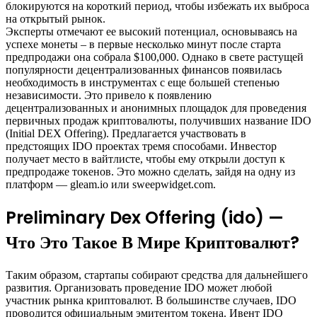
блокируются на короткий период, чтобы избежать их выброса
на открытый рынок.
Эксперты отмечают ее высокий потенциал, основываясь на
успехе монеты – в первые несколько минут после старта
предпродажи она собрала $100,000. Однако в свете растущей
популярности децентрализованных финансов появилась
необходимость в инструментах с еще большей степенью
независимости. Это привело к появлению
децентрализованных и анонимных площадок для проведения
первичных продаж криптовалюты, получивших название IDO
(Initial DEX Offering). Предлагается участвовать в
предстоящих IDO проектах тремя способами. Инвестор
получает место в вайтлисте, чтобы ему открыли доступ к
предпродаже токенов. Это можно сделать, зайдя на одну из
платформ — gleam.io или sweepwidget.com.
Preliminary Dex Offering (ido) —
Что Это Такое В Мире Криптовалют?
Таким образом, стартапы собирают средства для дальнейшего
развития. Организовать проведение IDO может любой
участник рынка криптовалют. В большинстве случаев, IDO
проводится официальным эмитентом токена. Ивент IDO