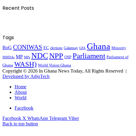
Recent Posts
Tags
Ghana
CONIWAS
BoG
EC
Minority
elections
Galamsay
GFA
NDC
NPP
Parliament
MP
OSP
Parliament of
MPs
MMDAs
WASH)
Ghana
World Vision Ghana
Copyright © 2026 In Ghana News Today, All Rights Reserved |
Developed by AdjoTech
Home
About
World
Facebook
Facebook
X
WhatsApp
Telegram
Viber
Back to top button