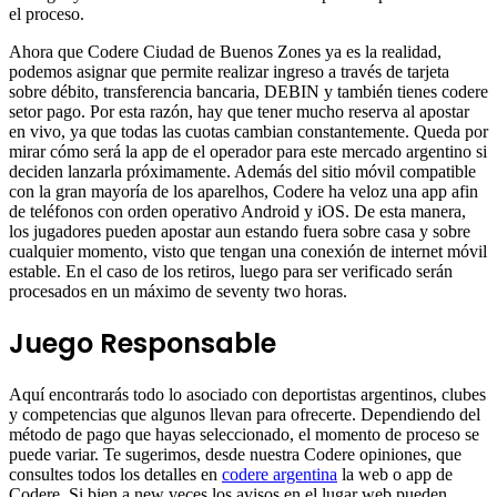
el proceso.
Ahora que Codere Ciudad de Buenos Zones ya es la realidad,
podemos asignar que permite realizar ingreso a través de tarjeta
sobre débito, transferencia bancaria, DEBIN y también tienes codere
setor pago. Por esta razón, hay que tener mucho reserva al apostar
en vivo, ya que todas las cuotas cambian constantemente. Queda por
mirar cómo será la app de el operador para este mercado argentino si
deciden lanzarla próximamente. Además del sitio móvil compatible
con la gran mayoría de los aparelhos, Codere ha veloz una app afin
de teléfonos con orden operativo Android y iOS. De esta manera,
los jugadores pueden apostar aun estando fuera sobre casa y sobre
cualquier momento, visto que tengan una conexión de internet móvil
estable. En el caso de los retiros, luego para ser verificado serán
procesados en un máximo de seventy two horas.
Juego Responsable
Aquí encontrarás todo lo asociado con deportistas argentinos, clubes
y competencias que algunos llevan para ofrecerte. Dependiendo del
método de pago que hayas seleccionado, el momento de proceso se
puede variar. Te sugerimos, desde nuestra Codere opiniones, que
consultes todos los detalles en
codere argentina
la web o app de
Codere. Si bien a new veces los avisos en el lugar web pueden