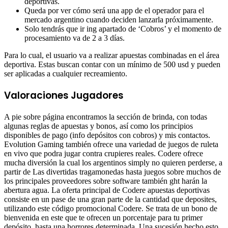
deportivas.
Queda por ver cómo será una app de el operador para el
mercado argentino cuando deciden lanzarla próximamente.
Solo tendrás que ir ing apartado de ‘Cobros’ y el momento de
procesamiento va de 2 a 3 días.
Para lo cual, el usuario va a realizar apuestas combinadas en el área
deportiva. Estas buscan contar con un mínimo de 500 usd y pueden
ser aplicadas a cualquier recreamiento.
Valoraciones Jugadores
A pie sobre página encontramos la sección de brinda, con todas
algunas reglas de apuestas y bonos, así como los principios
disponibles de pago (info depósitos con cobros) y mis contactos.
Evolution Gaming también ofrece una variedad de juegos de ruleta
en vivo que podra jugar contra crupieres reales. Codere ofrece
mucha diversión la cual los argentinos simply no quieren perderse, a
partir de Las divertidas tragamonedas hasta juegos sobre muchos de
los principales proveedores sobre software también ght harán la
abertura agua. La oferta principal de Codere apuestas deportivas
consiste en un pase de una gran parte de la cantidad que deposites,
utilizando este código promocional Codere. Se trata de un bono de
bienvenida en este que te ofrecen un porcentaje para tu primer
depósito, hasta una horrores determinada. Una sucesión hecho esto,