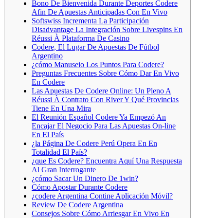
Bono De Bienvenida Durante Deportes Codere
Afin De Apuestas Anticipadas Con En Vivo
Softswiss Incrementa La Participación
Disadvantage La Integración Sobre Livespins En
Réussi À Plataforma De Casino
Codere, El Lugar De Apuestas De Fútbol
Argentino
¿cómo Manuseio Los Puntos Para Codere?
Preguntas Frecuentes Sobre Cómo Dar En Vivo
En Codere
Las Apuestas De Codere Online: Un Pleno A
Réussi À Contrato Con River Y Qué Provincias
Tiene En Una Mira
El Reunión Español Codere Ya Empezó An
Encajar El Negocio Para Las Apuestas On-line
En El País
¿la Página De Codere Perú Opera En En
Totalidad El País?
¿que Es Codere? Encuentra Aquí Una Respuesta
Al Gran Interrogante
¿cómo Sacar Un Dinero De 1win?
Cómo Apostar Durante Codere
¿codere Argentina Contine Aplicación Móvil?
Review De Codere Argentina
Consejos Sobre Cómo Arriesgar En Vivo En