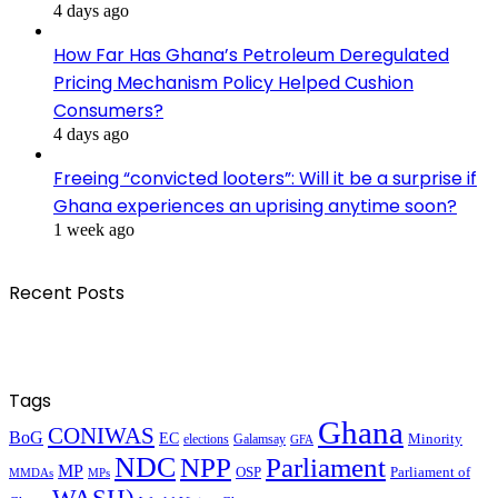
4 days ago
How Far Has Ghana’s Petroleum Deregulated
Pricing Mechanism Policy Helped Cushion
Consumers?
4 days ago
Freeing “convicted looters”: Will it be a surprise if
Ghana experiences an uprising anytime soon?
1 week ago
Recent Posts
Tags
Ghana
CONIWAS
BoG
EC
Minority
elections
Galamsay
GFA
NDC
NPP
Parliament
MP
OSP
Parliament of
MPs
MMDAs