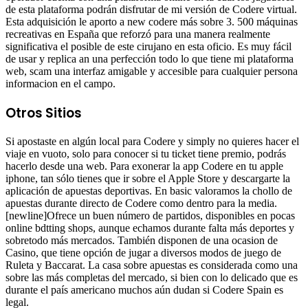
de esta plataforma podrán disfrutar de mi versión de Codere virtual.
Esta adquisición le aporto a new codere más sobre 3. 500 máquinas
recreativas en España que reforzó para una manera realmente
significativa el posible de este cirujano en esta oficio. Es muy fácil
de usar y replica an una perfección todo lo que tiene mi plataforma
web, scam una interfaz amigable y accesible para cualquier persona
informacion en el campo.
Otros Sitios
Si apostaste en algún local para Codere y simply no quieres hacer el
viaje en vuoto, solo para conocer si tu ticket tiene premio, podrás
hacerlo desde una web. Para exonerar la app Codere en tu apple
iphone, tan sólo tienes que ir sobre el Apple Store y descargarte la
aplicación de apuestas deportivas. En basic valoramos la chollo de
apuestas durante directo de Codere como dentro para la media.
[newline]Ofrece un buen número de partidos, disponibles en pocas
online bdtting shops, aunque echamos durante falta más deportes y
sobretodo más mercados. También disponen de una ocasion de
Casino, que tiene opción de jugar a diversos modos de juego de
Ruleta y Baccarat. La casa sobre apuestas es considerada como una
sobre las más completas del mercado, si bien con lo delicado que es
durante el país americano muchos aún dudan si Codere Spain es
legal.