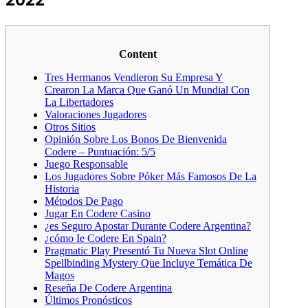
Content
Tres Hermanos Vendieron Su Empresa Y
Crearon La Marca Que Ganó Un Mundial Con
La Libertadores
Valoraciones Jugadores
Otros Sitios
Opinión Sobre Los Bonos De Bienvenida
Codere – Puntuación: 5/5
Juego Responsable
Los Jugadores Sobre Póker Más Famosos De La
Historia
Métodos De Pago
Jugar En Codere Casino
¿es Seguro Apostar Durante Codere Argentina?
¿cómo Ie Codere En Spain?
Pragmatic Play Presentó Tu Nueva Slot Online
Spellbinding Mystery Que Incluye Temática De
Magos
Reseña De Codere Argentina
Últimos Pronósticos