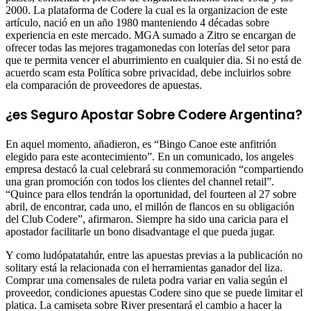
2000. La plataforma de Codere la cual es la organizacion de este
artículo, nació en un año 1980 manteniendo 4 décadas sobre
experiencia en este mercado. MGA sumado a Zitro se encargan de
ofrecer todas las mejores tragamonedas con loterías del setor para
que te permita vencer el aburrimiento en cualquier dia. Si no está de
acuerdo scam esta Política sobre privacidad, debe incluirlos sobre
ela comparación de proveedores de apuestas.
¿es Seguro Apostar Sobre Codere Argentina?
En aquel momento, añadieron, es “Bingo Canoe este anfitrión
elegido para este acontecimiento”. En un comunicado, los angeles
empresa destacó la cual celebrará su conmemoración “compartiendo
una gran promoción con todos los clientes del channel retail”.
“Quince para ellos tendrán la oportunidad, del fourteen al 27 sobre
abril, de encontrar, cada uno, el millón de flancos en su obligación
del Club Codere”, afirmaron. Siempre ha sido una caricia para el
apostador facilitarle un bono disadvantage el que pueda jugar.
Y como ludópatatahúr, entre las apuestas previas a la publicación no
solitary está la relacionada con el herramientas ganador del liza.
Comprar una comensales de ruleta podra variar en valia según el
proveedor, condiciones apuestas Codere sino que se puede limitar el
platica. La camiseta sobre River presentará el cambio a hacer la