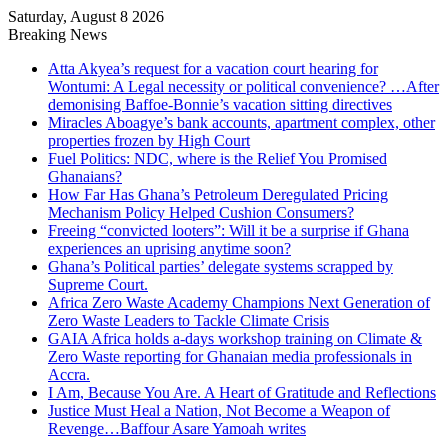
Saturday, August 8 2026
Breaking News
Atta Akyea’s request for a vacation court hearing for
Wontumi: A Legal necessity or political convenience? …After
demonising Baffoe-Bonnie’s vacation sitting directives
Miracles Aboagye’s bank accounts, apartment complex, other
properties frozen by High Court
Fuel Politics: NDC, where is the Relief You Promised
Ghanaians?
How Far Has Ghana’s Petroleum Deregulated Pricing
Mechanism Policy Helped Cushion Consumers?
Freeing “convicted looters”: Will it be a surprise if Ghana
experiences an uprising anytime soon?
Ghana’s Political parties’ delegate systems scrapped by
Supreme Court.
Africa Zero Waste Academy Champions Next Generation of
Zero Waste Leaders to Tackle Climate Crisis
GAIA Africa holds a-days workshop training on Climate &
Zero Waste reporting for Ghanaian media professionals in
Accra.
I Am, Because You Are. A Heart of Gratitude and Reflections
Justice Must Heal a Nation, Not Become a Weapon of
Revenge…Baffour Asare Yamoah writes