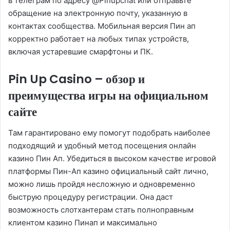
в телеграм по адресу @Pinupchat или отправьте
обращение на электронную почту, указанную в
контактах сообщества. Мобильная версия Пин ап
корректно работает на любых типах устройств,
включая устаревшие смарфтоны и ПК.
Pin Up Casino – обзор и
преимущества игры на официальном
сайте
Там гарантировано ему помогут подобрать наиболее
подходящий и удобный метод посещения онлайн
казино Пин Ап. Убедиться в высоком качестве игровой
платформы Пин-Ап казино официальный сайт лично,
можно лишь пройдя несложную и одновременно
быструю процедуру регистрации. Она даст
возможность слотхантерам стать полноправным
клиентом казино Пинап и максимально