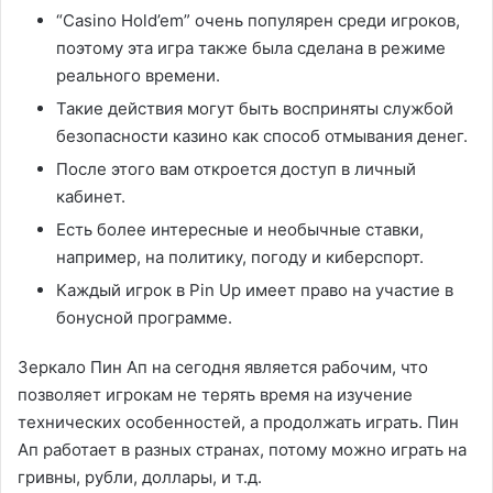
“Casino Hold’em” очень популярен среди игроков,
поэтому эта игра также была сделана в режиме
реального времени.
Такие действия могут быть восприняты службой
безопасности казино как способ отмывания денег.
После этого вам откроется доступ в личный
кабинет.
Есть более интересные и необычные ставки,
например, на политику, погоду и киберспорт.
Каждый игрок в Pin Up имеет право на участие в
бонусной программе.
Зеркало Пин Ап на сегодня является рабочим, что
позволяет игрокам не терять время на изучение
технических особенностей, а продолжать играть. Пин
Ап работает в разных странах, потому можно играть на
гривны, рубли, доллары, и т.д.