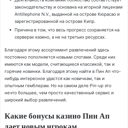
законодательству и основана на игорной лицензии
Antillephone N.V., выданной на острове Кюрасао и
зарегистрированной на острове Кипр.
Причина в том, что весь прогресс сохраняется на
серверах казино, а не на третьих ресурсах.
Благодаря этому ассортимент развлечений здесь
постоянно пополняется новыми слотами. Среди них
имеются как модели, считающиеся классикой, так и
горячие новинки. Благодаря этому найти в Пин Ап что-
нибудь интересное удастся как новичкам, так и
опытным гемблерам. Но на самом деле Pin-up это
нечто большее, чем просто качественный сервис и
широкий выбор развлечений.
Какие бонусы казино Пин Ап
дает новым игрокам