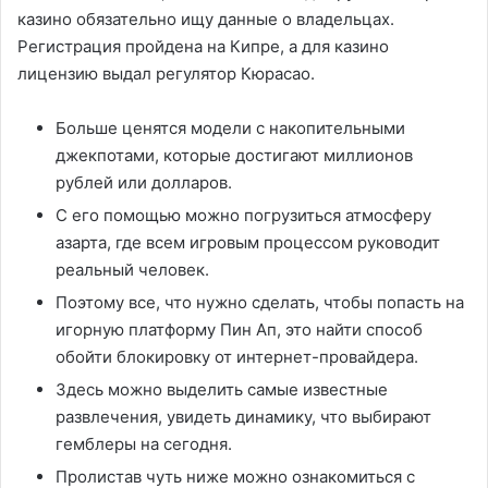
казино обязательно ищу данные о владельцах.
Регистрация пройдена на Кипре, а для казино
лицензию выдал регулятор Кюрасао.
Больше ценятся модели с накопительными
джекпотами, которые достигают миллионов
рублей или долларов.
С его помощью можно погрузиться атмосферу
азарта, где всем игровым процессом руководит
реальный человек.
Поэтому все, что нужно сделать, чтобы попасть на
игорную платформу Пин Ап, это найти способ
обойти блокировку от интернет-провайдера.
Здесь можно выделить самые известные
развлечения, увидеть динамику, что выбирают
гемблеры на сегодня.
Пролистав чуть ниже можно ознакомиться с