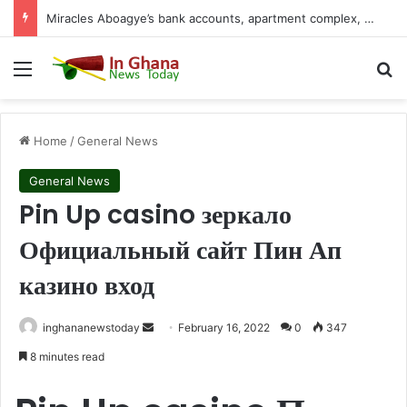
Miracles Aboagye’s bank accounts, apartment complex, other properties frozen by High Court
Menu
S
Home
/
General News
General News
Pin Up casino зеркало
Официальный сайт Пин Ап
казино вход
inghananewstoday
S
February 16, 2022
0
347
e
8 minutes read
n
d