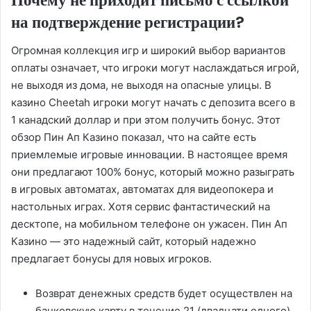
Почему не приходит письмо с ссылкой
на подтверждение регистрации?
Огромная коллекция игр и широкий выбор вариантов
оплаты означает, что игроки могут наслаждаться игрой,
не выходя из дома, не выходя на опасные улицы. В
казино Cheetah игроки могут начать с депозита всего в
1 канадский доллар и при этом получить бонус. Этот
обзор Пин Ап Казино показал, что на сайте есть
приемлемые игровые инновации. В настоящее время
они предлагают 100% бонус, который можно разыграть
в игровых автоматах, автоматах для видеопокера и
настольных играх. Хотя сервис фантастический на
десктопе, на мобильном телефоне он ужасен. Пин Ап
Казино — это надежный сайт, который надежно
предлагает бонусы для новых игроков.
Возврат денежных средств будет осуществлен на
банковскую карту в течение 21 (двадцати одного)