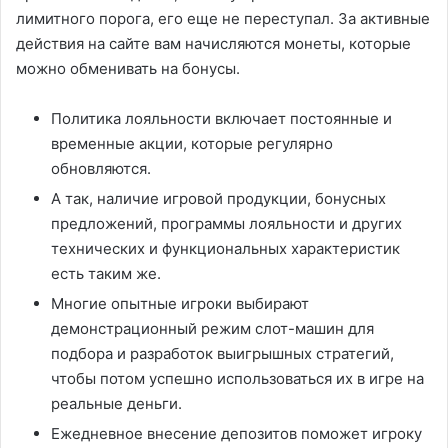
лимитного порога, его еще не переступал. За активные
действия на сайте вам начисляются монеты, которые
можно обменивать на бонусы.
Политика лояльности включает постоянные и
временные акции, которые регулярно
обновляются.
А так, наличие игровой продукции, бонусных
предложений, программы лояльности и других
технических и функциональных характеристик
есть таким же.
Многие опытные игроки выбирают
демонстрационный режим слот-машин для
подбора и разработок выигрышных стратегий,
чтобы потом успешно использоваться их в игре на
реальные деньги.
Ежедневное внесение депозитов поможет игроку