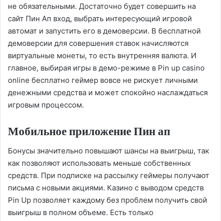
не обязательными. Достаточно будет совершить на
сайт Пин Ап вход, выбрать интересующий игровой
автомат и запустить его в демоверсии. В бесплатной
демоверсии для совершения ставок начисляются
виртуальные монеты, то есть внутренняя валюта. И
главное, выбирая игры в демо-режиме в Pin up casino
online бесплатно геймер вовсе не рискует личными
денежными средства и может спокойно наслаждаться
игровым процессом.
Мобильное приложение Пин ап
Бонусы значительно повышают шансы на выигрыш, так
как позволяют использовать меньше собственных
средств. При подписке на рассылку геймеры получают
письма с новыми акциями. Казино с выводом средств
Pin Up позволяет каждому без проблем получить свой
выигрыш в полном объеме. Есть только