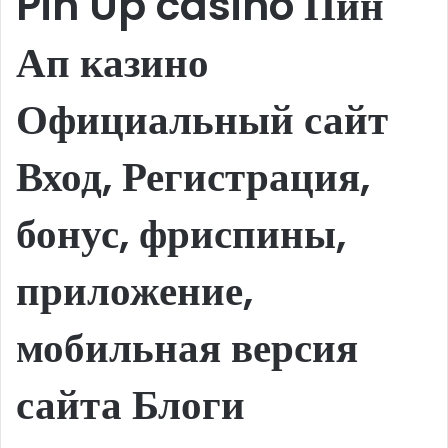
Pin Up casino Пин
a
n
Ап казино
e
m
Официальный сайт
a
i
l
Вход, Регистрация,
бонус, фриспины,
приложение,
мобильная версия
сайта Блоги