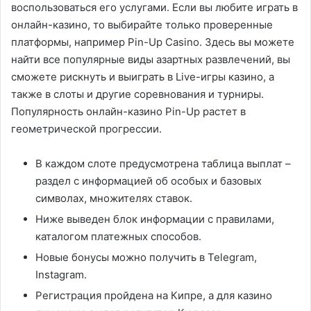
воспользоваться его услугами. Если вы любите играть в
онлайн-казино, то выбирайте только проверенные
платформы, например Pin-Up Casino. Здесь вы можете
найти все популярные виды азартных развлечений, вы
сможете рискнуть и выиграть в Live-игры казино, а
также в слоты и другие соревнования и турниры.
Популярность онлайн-казино Pin-Up растет в
геометрической прогрессии.
В каждом слоте предусмотрена таблица выплат –
раздел с информацией об особых и базовых
символах, множителях ставок.
Ниже выведен блок информации с правилами,
каталогом платежных способов.
Новые бонусы можно получить в Telegram,
Instagram.
Регистрация пройдена на Кипре, а для казино