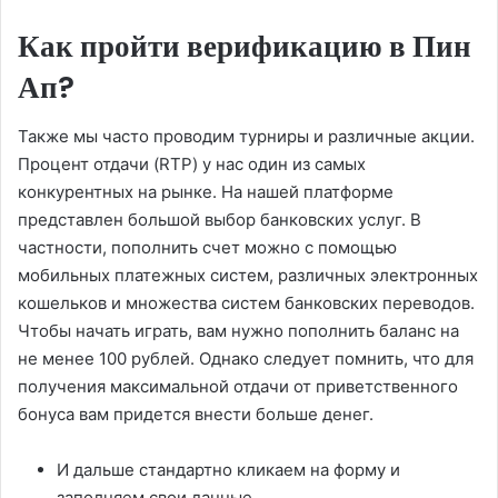
Как пройти верификацию в Пин
Ап?
Также мы часто проводим турниры и различные акции.
Процент отдачи (RTP) у нас один из самых
конкурентных на рынке. На нашей платформе
представлен большой выбор банковских услуг. В
частности, пополнить счет можно с помощью
мобильных платежных систем, различных электронных
кошельков и множества систем банковских переводов.
Чтобы начать играть, вам нужно пополнить баланс на
не менее 100 рублей. Однако следует помнить, что для
получения максимальной отдачи от приветственного
бонуса вам придется внести больше денег.
И дальше стандартно кликаем на форму и
заполняем свои данные.