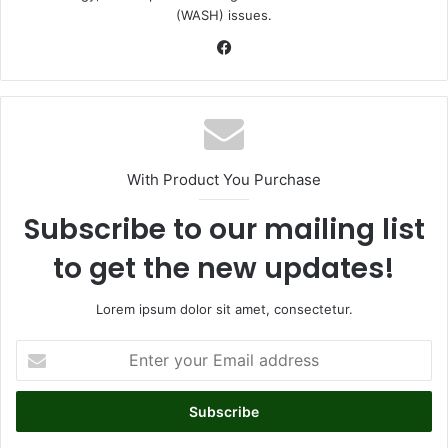
(WASH) issues.
Fa
ce
bo
ok
With Product You Purchase
Subscribe to our mailing list
to get the new updates!
Lorem ipsum dolor sit amet, consectetur.
E
n
t
e
r