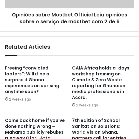
7
s
7
s
7
Opiniões sobre Mostbet Official Leia opiniões
o
7
sobre o serviço de mostbet com 2 de 6
b
7
r
G
e
r
M
Related Articles
a
o
j
s
W
t
R
b
Freeing “convicted
GAIA Africa holds a-days
o
e
looters”: Will it be a
workshop training on
z
surprise if Ghana
Climate & Zero Waste
t
experiences an uprising
reporting for Ghanaian
r
O
anytime soon?
media professionals in
y
f
Accra.
w
f
2 weeks ago
k
2 weeks ago
i
i
c
7
i
Come back home if you’ve
7th edition of School
7
a
done nothing wrong –
Sanitation Solutions:
7
l
Mahama publicly rebukes
World Vision Ghana,
Z
runaway Ofori-Atta
partners call for entries
L