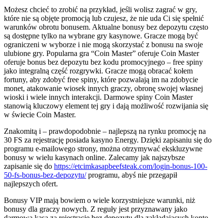
Możesz chcieć to zrobić na przykład, jeśli wolisz zagrać w gry,
które nie są objęte promocją lub czujesz, że nie uda Ci się spełnić
warunków obrotu bonusem. Aktualne bonusy bez depozytu często
są dostępne tylko na wybrane gry kasynowe. Gracze mogą być
ograniczeni w wyborze i nie mogą skorzystać z bonusu na swoje
ulubione gry. Popularna gra “Coin Master” oferuje Coin Master
oferuje bonus bez depozytu bez kodu promocyjnego – free spiny
jako integralną część rozgrywki. Gracze mogą obracać kołem
fortuny, aby zdobyć free spiny, które pozwalają im na zdobycie
monet, atakowanie wiosek innych graczy, obronę swojej własnej
wioski i wiele innych interakcji. Darmowe spiny Coin Master
stanowią kluczowy element tej gry i dają możliwość rozwijania się
w świecie Coin Master.
Znakomitą i – prawdopodobnie – najlepszą na rynku promocję na
30 FS za rejestrację posiada kasyno Energy. Dzięki zapisaniu się do
programu e-mailowego strony, można otrzymywać ekskluzywne
bonusy w wielu kasynach online. Zalecamy jak najszybsze
zapisanie się do
https://etcimkasapbeefsteak.com/login-bonus-100-
50-fs-bonus-bez-depozytu/
programu, abyś nie przegapił
najlepszych ofert.
Bonusy VIP mają bowiem o wiele korzystniejsze warunki, niż
bonusy dla graczy nowych. Z reguły jest przyznawany jako
darmowa kasa za rejestrację bez depozytu dla zakładających konto