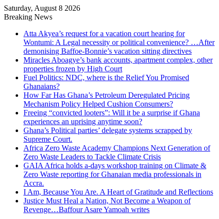
Saturday, August 8 2026
Breaking News
Atta Akyea’s request for a vacation court hearing for
Wontumi: A Legal necessity or political convenience? …After
demonising Baffoe-Bonnie’s vacation sitting directives
Miracles Aboagye’s bank accounts, apartment complex, other
properties frozen by High Court
Fuel Politics: NDC, where is the Relief You Promised
Ghanaians?
How Far Has Ghana’s Petroleum Deregulated Pricing
Mechanism Policy Helped Cushion Consumers?
Freeing “convicted looters”: Will it be a surprise if Ghana
experiences an uprising anytime soon?
Ghana’s Political parties’ delegate systems scrapped by
Supreme Court.
Africa Zero Waste Academy Champions Next Generation of
Zero Waste Leaders to Tackle Climate Crisis
GAIA Africa holds a-days workshop training on Climate &
Zero Waste reporting for Ghanaian media professionals in
Accra.
I Am, Because You Are. A Heart of Gratitude and Reflections
Justice Must Heal a Nation, Not Become a Weapon of
Revenge…Baffour Asare Yamoah writes