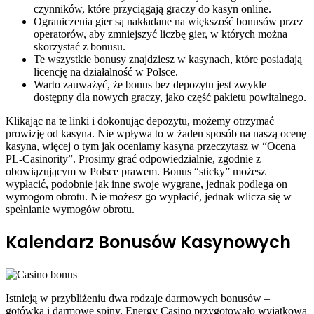
czynników, które przyciągają graczy do kasyn online.
Ograniczenia gier są nakładane na większość bonusów przez
operatorów, aby zmniejszyć liczbę gier, w których można
skorzystać z bonusu.
Te wszystkie bonusy znajdziesz w kasynach, które posiadają
licencję na działalność w Polsce.
Warto zauważyć, że bonus bez depozytu jest zwykle
dostępny dla nowych graczy, jako część pakietu powitalnego.
Klikając na te linki i dokonując depozytu, możemy otrzymać
prowizję od kasyna. Nie wpływa to w żaden sposób na naszą ocenę
kasyna, więcej o tym jak oceniamy kasyna przeczytasz w “Ocena
PL-Casinority”. Prosimy grać odpowiedzialnie, zgodnie z
obowiązującym w Polsce prawem. Bonus “sticky” możesz
wypłacić, podobnie jak inne swoje wygrane, jednak podlega on
wymogom obrotu. Nie możesz go wypłacić, jednak wlicza się w
spełnianie wymogów obrotu.
Kalendarz Bonusów Kasynowych
Istnieją w przybliżeniu dwa rodzaje darmowych bonusów –
gotówka i darmowe spiny. Energy Casino przygotowało wyjątkową