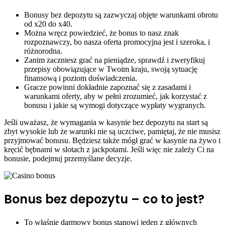
Bonusy bez depozytu są zazwyczaj objęte warunkami obrotu
od x20 do x40.
Można wręcz powiedzieć, że bonus to nasz znak
rozpoznawczy, bo nasza oferta promocyjna jest i szeroka, i
różnorodna.
Zanim zaczniesz grać na pieniądze, sprawdź i zweryfikuj
przepisy obowiązujące w Twoim kraju, swoją sytuację
finansową i poziom doświadczenia.
Gracze powinni dokładnie zapoznać się z zasadami i
warunkami oferty, aby w pełni zrozumieć, jak korzystać z
bonusu i jakie są wymogi dotyczące wypłaty wygranych.
Jeśli uważasz, że wymagania w kasynie bez depozytu na start są
zbyt wysokie lub że warunki nie są uczciwe, pamiętaj, że nie musisz
przyjmować bonusu. Będziesz także mógł grać w kasynie na żywo i
kręcić bębnami w slotach z jackpotami. Jeśli więc nie zależy Ci na
bonusie, podejmuj przemyślane decyzje.
Bonus bez depozytu – co to jest?
To właśnie darmowy bonus stanowi jeden z głównych