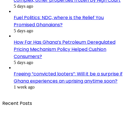
complex, other properties frozen by High Court
5 days ago
Fuel Politics: NDC, where is the Relief You
Promised Ghanaians?
5 days ago
How Far Has Ghana’s Petroleum Deregulated
Pricing Mechanism Policy Helped Cushion
Consumers?
5 days ago
Freeing “convicted looters”: Will it be a surprise if
Ghana experiences an uprising anytime soon?
1 week ago
Recent Posts