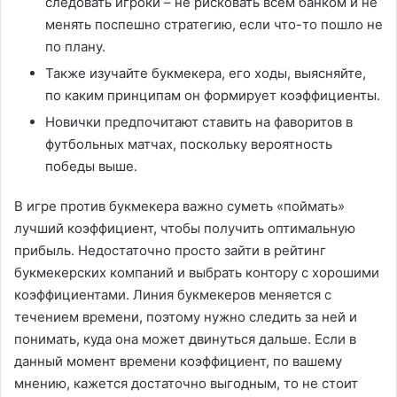
следовать игроки – не рисковать всем банком и не
менять поспешно стратегию, если что-то пошло не
по плану.
Также изучайте букмекера, его ходы, выясняйте,
по каким принципам он формирует коэффициенты.
Новички предпочитают ставить на фаворитов в
футбольных матчах, поскольку вероятность
победы выше.
В игре против букмекера важно суметь «поймать»
лучший коэффициент, чтобы получить оптимальную
прибыль. Недостаточно просто зайти в рейтинг
букмекерских компаний и выбрать контору с хорошими
коэффициентами. Линия букмекеров меняется с
течением времени, поэтому нужно следить за ней и
понимать, куда она может двинуться дальше. Если в
данный момент времени коэффициент, по вашему
мнению, кажется достаточно выгодным, то не стоит