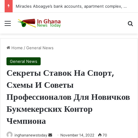
Miracles Aboagye’s bank accounts, apartment complex, other properties frozen by High Court
Menu
S
Home
/
General News
General News
Секреты Ставок На Спорт,
Схемы И Советы
Профессионалов Для Новичков
Букмекерских Контор
Чемпиона
inghananewstoday
S
November 14, 2022
70