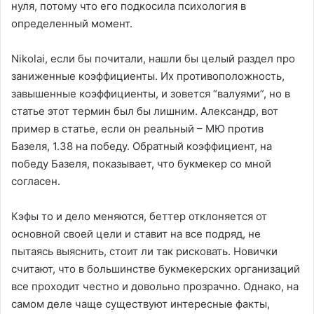
нуля, потому что его подкосила психология в
определенный момент.
Nikolai, если бы почитали, нашли бы целый раздел про
заниженные коэффициенты. Их противоположность,
завышенные коэффициенты, и зовется “валуями”, но в
статье этот термин был бы лишним. Александр, вот
пример в статье, если он реальный – МЮ против
Базеля, 1.38 на победу. Обратный коэффициент, на
победу Базеля, показывает, что букмекер со мной
согласен.
Кэфы то и дело меняются, беттер отклоняется от
основной своей цели и ставит на все подряд, не
пытаясь выяснить, стоит ли так рисковать. Новички
считают, что в большинстве букмекерских организаций
все проходит честно и довольно прозрачно. Однако, на
самом деле чаще существуют интересные факты,