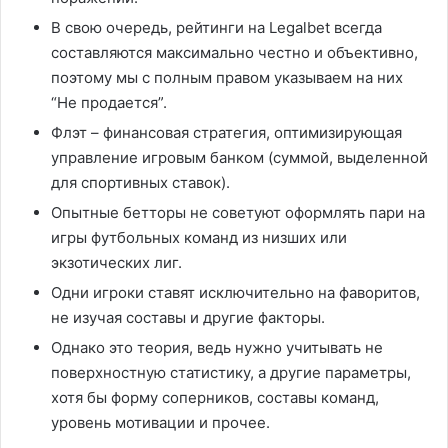
В свою очередь, рейтинги на Legalbet всегда
составляются максимально честно и объективно,
поэтому мы с полным правом указываем на них
“Не продается”.
Флэт – финансовая стратегия, оптимизирующая
управление игровым банком (суммой, выделенной
для спортивных ставок).
Опытные бетторы не советуют оформлять пари на
игры футбольных команд из низших или
экзотических лиг.
Одни игроки ставят исключительно на фаворитов,
не изучая составы и другие факторы.
Однако это теория, ведь нужно учитывать не
поверхностную статистику, а другие параметры,
хотя бы форму соперников, составы команд,
уровень мотивации и прочее.