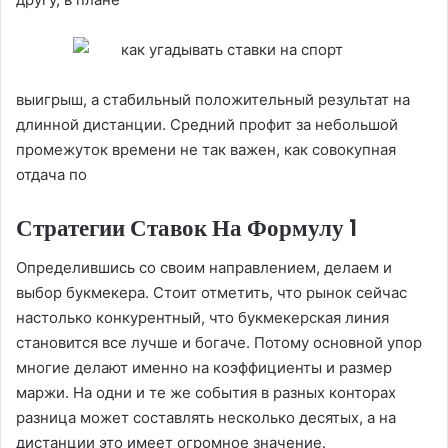
выигрыш, а стабильный положительный результат на
длинной дистанции. Средний профит за небольшой
промежуток времени не так важен, как совокупная
отдача по
Стратегии Ставок На Формулу 1
Определившись со своим направлением, делаем и
выбор букмекера. Стоит отметить, что рынок сейчас
настолько конкурентный, что букмекерская линия
становится все лучше и богаче. Потому основной упор
многие делают именно на коэффициенты и размер
маржи. На одни и те же события в разных конторах
разница может составлять несколько десятых, а на
дистанции это имеет огромное значение.