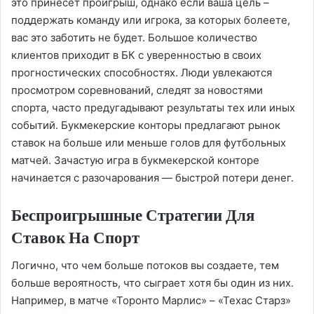
это принесет проигрыш, однако если ваша цель –
поддержать команду или игрока, за которых болеете,
вас это заботить не будет. Большое количество
клиентов приходит в БК с уверенностью в своих
прогностических способностях. Люди увлекаются
просмотром соревнований, следят за новостями
спорта, часто предугадывают результаты тех или иных
событий. Букмекерские конторы предлагают рынок
ставок на больше или меньше голов для футбольных
матчей. Зачастую игра в букмекерской конторе
начинается с разочарования — быстрой потери денег.
Беспроигрышные Стратегии Для
Ставок На Спорт
Логично, что чем больше потоков вы создаете, тем
больше вероятность, что сыграет хотя бы один из них.
Например, в матче «Торонто Марлис» – «Техас Старз»