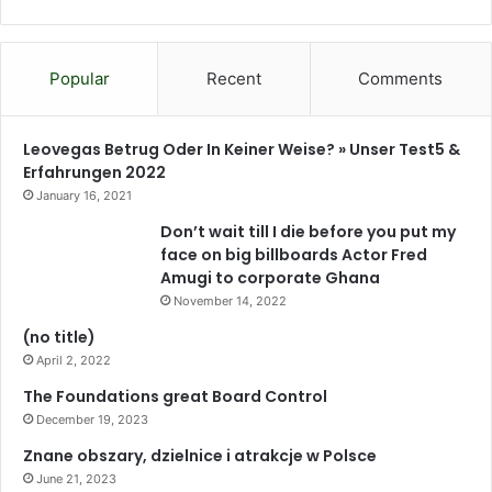
ç
a
ü
k
e
Popular
Recent
Comments
r
,
B
Leovegas Betrug Oder In Keiner Weise? » Unser Test5 &
e
Erfahrungen 2022
n
January 16, 2021
e
Don’t wait till I die before you put my
f
face on big billboards Actor Fred
i
Amugi to corporate Ghana
t
s
November 14, 2022
O
(no title)
f
April 2, 2022
M
a
The Foundations great Board Control
r
December 19, 2023
k
Znane obszary, dzielnice i atrakcje w Polsce
e
June 21, 2023
t