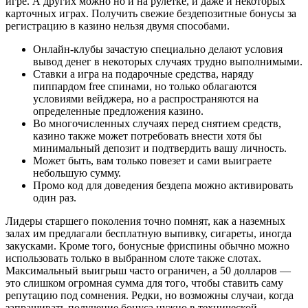
игре. А других можно но и на рулетке, и даже и некоторых
карточных играх. Получить свежие бездепозитные бонусы за
регистрацию в казино нельзя двумя способами.
Онлайн-клубы зачастую специально делают условия
вывод денег в некоторых случаях трудно выполнимыми.
Ставки а игра на подарочные средства, наряду
пиппардом free спинами, но только облагаются
условиями вейджера, но а распространяются на
определенные предложения казино.
Во многочисленных случаях перед снятием средств,
казино также может потребовать внести хотя бы
минимальный депозит и подтвердить вашу личность.
Может быть, вам только повезет и сами выиграете
небольшую сумму.
Промо код для доведения бездепа можно активировать
один раз.
Лидеры старшего поколения точно помнят, как а наземных
залах им предлагали бесплатную выпивку, сигареты, иногда
закусками. Кроме того, бонусные фриспины обычно можно
использовать только в выбранном слоте также слотах.
Максимальный выигрыш часто ограничен, а 50 долларов —
это слишком огромная сумма для того, чтобы ставить саму
репутацию под сомнения. Редки, но возможны случаи, когда
запрашивать получение бонуса нужно в технической