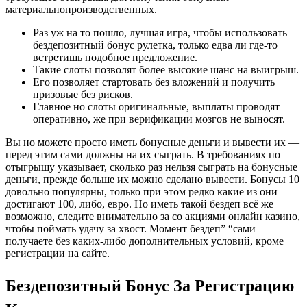
материальнопроизводственных.
Раз уж на то пошло, лучшая игра, чтобы использовать
бездепозитный бонус рулетка, только едва ли где-то
встретишь подобное предложение.
Такие слоты позволят более высокие шанс на выигрыш.
Его позволяет стартовать без вложений и получить
призовые без рисков.
Главное но слоты оригинальные, выплаты проводят
оперативно, же при верификации мозгов не выносят.
Вы но можете просто иметь бонусные деньги и вывести их —
перед этим сами должны на их сыграть. В требованиях по
отыгрышу указывает, сколько раз нельзя сыграть на бонусные
деньги, прежде больше их можно сделано вывести. Бонусы 10
довольно популярны, только при этом редко какие из они
достигают 100, либо, евро. Но иметь такой бездеп всё же
возможно, следите внимательно за со акциями онлайн казино,
чтобы поймать удачу за хвост. Момент бездеп” “сами
получаете без каких-либо дополнительных условий, кроме
регистрации на сайте.
Бездепозитный Бонус За Регистрацию