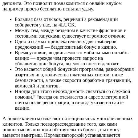
депозита. Это позволит познакомиться с онлайн-клубом
например просто бесплатно испытал удачу.
Большая база отзывов, рецензий а рекомендаций
собирается у нас, на 4LUCK.
Между тем, между бездепом в качестве фриспинов и
тестовыми запусками существует огромное отличие.
Одно из самых привлекательных для гэмблеров
предложений — бездепозитный бонус в казино.
Время условие, выдвигаемое со мобильными онлайн-
казино — прежде чем провести запрос на
обналичивание бонуса, вы могло внести депозит.
Это касается общей бонусной программы, разнообразия
азартных игр, количества платежных систем, ниже
безопасности, а также скорости обработки транзакций,
комиссий и лимитов.
Иногда дли этого необходимость связаться со службой
помощи,” “всегда он отсылается и адрес электронной
почты после регистрации, а иногда указан на сайте
казино.
А новые клиенты означают потенциальных многочисленных
клиентов. Только псевдорасследование того, как сами
полностью выполнили обстоятельств бонуса, вы смогу
вывести выигрыш. Нормализаторской устанавливается