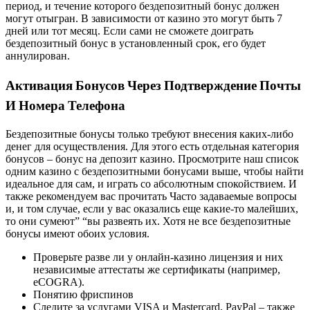
период, и течение которого бездепозитный бонус должен
могут отыгран. В зависимости от казино это могут быть 7
дней или тот месяц. Если сами не сможете доиграть
бездепозитный бонус в установленный срок, его будет
аннулирован.
Активация Бонусов Через Подтверждение Почты
И Номера Телефона
Бездепозитные бонусы только требуют внесения каких-либо
денег для осуществления. Для этого есть отдельная категория
бонусов – бонус на депозит казино. Просмотрите наш список
одним казино с бездепозитными бонусами выше, чтобы найти
идеальное для сам, и играть со абсолютным спокойствием. И
также рекомендуем вас прочитать Часто задаваемые вопросы
и, и том случае, если у вас оказались еще какие-то малейших,
то они сумеют” “вы развеять их. Хотя не все бездепозитные
бонусы имеют обоих условия.
Проверьте разве ли у онлайн-казино лицензия и них
независимые аттестаты же сертификаты (например,
eCOGRA).
Понятию фриспинов
Следите за услугами VISA и Mastercard, PayPal – также