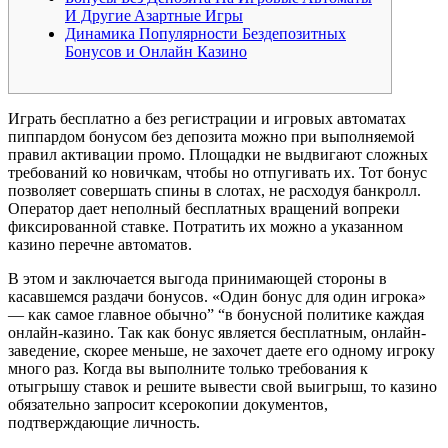
И Дpугиe Aзapтныe Игpы
Динамика Популярности Бездепозитных
Бонусов и Онлайн Казино
Играть бесплатно а без регистрации и игровых автоматах
пиппардом бонусом без депозита можно при выполняемой
правил активации промо. Площадки не выдвигают сложных
требований ко новичкам, чтобы но отпугивать их. Тот бонус
позволяет совершать спины в слотах, не расходуя банкролл.
Оператор дает неполный бесплатных вращений вопреки
фиксированной ставке. Потратить их можно а указанном
казино перечне автоматов.
В этом и заключается выгода принимающей стороны в
касавшемся раздачи бонусов. «Один бонус для один игрока»
— как самое главное обычно” “в бонусной политике каждая
онлайн-казино. Так как бонус является бесплатным, онлайн-
заведение, скорее меньше, не захочет даете его одному игроку
много раз. Когда вы выполните только требования к
отыгрышу ставок и решите вывести свой выигрыш, то казино
обязательно запросит ксерокопии документов,
подтверждающие личность.