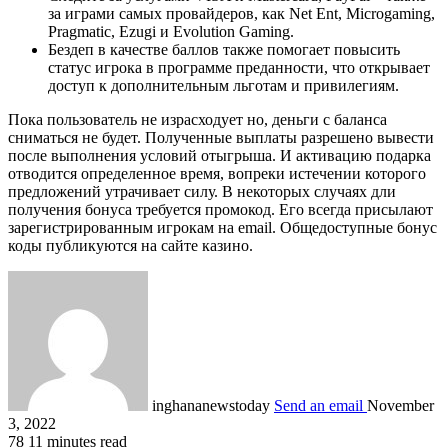
за играми самых провайдеров, как Net Ent, Microgaming,
Pragmatic, Ezugi и Evolution Gaming.
Бездеп в качестве баллов также помогает повысить
статус игрока в программе преданности, что открывает
доступ к дополнительным льготам и привилегиям.
Пока пользователь не израсходует но, деньги с баланса
сниматься не будет. Полученные выплаты разрешено вывести
после выполнения условий отыгрыша. И активацию подарка
отводится определенное время, вопреки истечении которого
предложений утрачивает силу. В некоторых случаях дли
получения бонуса требуется промокод. Его всегда присылают
зарегистрированным игрокам на email. Общедоступные бонус
коды публикуются на сайте казино.
inghananewstoday
Send an email
November
3, 2022
78
11 minutes read