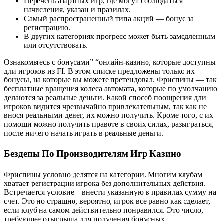
Перечень азартных игр, где могут соблюдаться
начисления, указан и правилах.
Самый распространенный типа акций — бонус за
регистрацию.
В других категориях прогресс может быть замедленным
или отсутствовать.
Ознакомьтесь с бонусами” “онлайн-казино, которые доступны
дли игроков из FI. В этом списке предложены только их
бонусы, на которые вы можете претендовал. Фриспины — так
бесплатные вращения колеса автомата, которые по умолчанию
делаются за реальные деньги. Какой способ поощрения дли
игроков видится чрезвычайно привлекательным, так как не
внося реальными денег, их можно получить. Кроме того, с их
помощи можно получить правоте в своих силах, разыграться,
после ничего начать играть в реальные деньги.
Бездепы По Производителям Игр Казино
Фриспины условно делятся на категории. Многим клубам
хватает регистрации игрока без дополнительных действия.
Встречается условие – внести указанную в правилах сумму на
счет. Это но страшно, вероятно, игрок все равно как сделает,
если клуб на самом действительно понравился. Это число,
требующее отыгрыша для получения бонусных