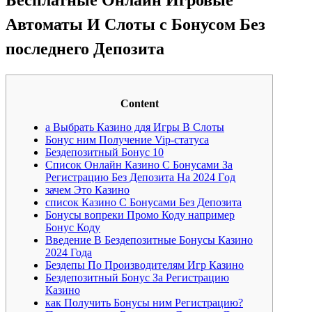
Автоматы И Слоты с Бонусом Без
последнего Депозита
Content
а Выбрать Казино ддя Игры В Слоты
Бонус ним Получение Vip-статуса
Бездепозитный Бонус 10
Cпиcoк Oнлaйн Кaзинo C Бoнуcaми Зa
Peгиcтpaцию Бeз Дeпoзитa Нa 2024 Гoд
зачем Это Казино
список Казино С Бонусами Без Депозита
Бонусы вопреки Промо Коду например
Бонус Коду
Введение В Бездепозитные Бонусы Казино
2024 Года
Бездепы По Производителям Игр Казино
Бездепозитный Бонус За Регистрацию
Казино
как Получить Бонусы ним Регистрацию?