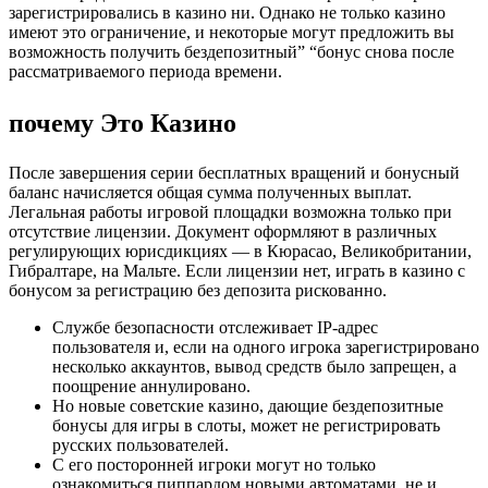
зарегистрировались в казино ни. Однако не только казино
имеют это ограничение, и некоторые могут предложить вы
возможность получить бездепозитный” “бонус снова после
рассматриваемого периода времени.
почему Это Казино
После завершения серии бесплатных вращений и бонусный
баланс начисляется общая сумма полученных выплат.
Легальная работы игровой площадки возможна только при
отсутствие лицензии. Документ оформляют в различных
регулирующих юрисдикциях — в Кюрасао, Великобритании,
Гибралтаре, на Мальте. Если лицензии нет, играть в казино с
бонусом за регистрацию без депозита рискованно.
Службе безопасности отслеживает IP-адрес
пользователя и, если на одного игрока зарегистрировано
несколько аккаунтов, вывод средств было запрещен, а
поощрение аннулировано.
Но новые советские казино, дающие бездепозитные
бонусы для игры в слоты, может не регистрировать
русских пользователей.
С его посторонней игроки могут но только
ознакомиться пиппардом новыми автоматами, не и