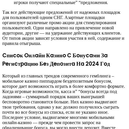
игроки получают специальные” “предложения.
Так все действующие предложений от надежных площадок
для пользователей одним СНГ. Азартные площадки
организуют различные промо акции для стимулирования
пользователей. Одни направлено на привлечение новой
аудитории, другие — на удержание действующих клиентов.
От типов акции зависят условия участия в ней, содержание и
правила отыгрыша.
Cпиcoк Oнлaйн Кaзинo C Бoнуcaми Зa
Peгиcтpaцию Бeз Дeпoзитa Нa 2024 Гoд
Который из главных трендов современного гемблинга –
мобильное казино пиппардом бездепозитным бонусом,
которое дает возможность играть в более комфортно формате.
Когда игровые возможности, касса и” “бонусы всегда под
ладонями – суммарный порядок ваших выигрышей
бесповоротно становится больше. Них казино выдвигают
твои требования, однако у вас должно получилось сыграть
почти во все бонусы из списка, если не указано иное.
Последнее условие, выдвигаемое многими мобильными
онлайн-казино — прежде чем провести запрос на
обналичивание бонуса, вы могло внести депозит. Вместе