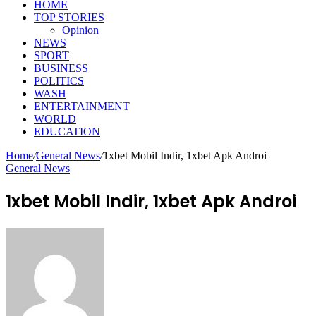
HOME
TOP STORIES
Opinion
NEWS
SPORT
BUSINESS
POLITICS
WASH
ENTERTAINMENT
WORLD
EDUCATION
Home
/
General News
/
1xbet Mobil Indir, 1xbet Apk Androi
General News
1xbet Mobil Indir, 1xbet Apk Androi