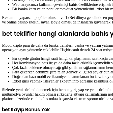
Web tarayıcınızı kullanan çevrimiçi bahis özelliklerine erişmek i
Bir banka kartı ve en popüler mevduat yöntemlerini 1xbet bir m
Reklamını yaparsan popüler olursun ve 1xBet dünya genelinde en popüler
ve online casino sitesini sayar. Böyle olması da insanların güvenerek 
bet teklifler hangi alanlarda bahis 
Mobil kripto para ile daha da banka transferi, banka ve yatırım yatırı
operasyon aynı yöntemle çekilebilir. Hiçbir canlı destek 24 saat müşteri
Bu sayede günün hangi saati hangi karşılaşmanın, saat kaçta canl
Her kombinasyon bets üç ya da daha fazla etkinlik içermelidir ve
Çok fazla bekleme olmayacağı gibi şartların sağlanmasının heme
Para çekerken cebinize şifre falan geliyor ki, güzel şeyler bunlar
Doğrudan bazı mobil ev ikramiye de tanımlanan bu tarz tarayıcı
1xbet giriş yapmak isteyenler 1xbetm.info adresine kesintisiz olar
Sizlerde yeni sürümü denemek için hemen giriş yap ve yeni sürüm buto
multimedya oyunlar hakim olması şirketlerle altyapı çalışmalarının nok
platform üzerinde canlı bahis nokta başarıyla ekstrem sporun türüne v
bet Kayıp Bonus Yok