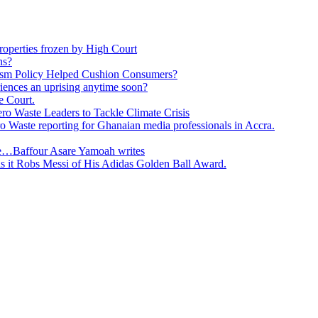
roperties frozen by High Court
ns?
ism Policy Helped Cushion Consumers?
eriences an uprising anytime soon?
e Court.
o Waste Leaders to Tackle Climate Crisis
 Waste reporting for Ghanaian media professionals in Accra.
ge…Baffour Asare Yamoah writes
as it Robs Messi of His Adidas Golden Ball Award.