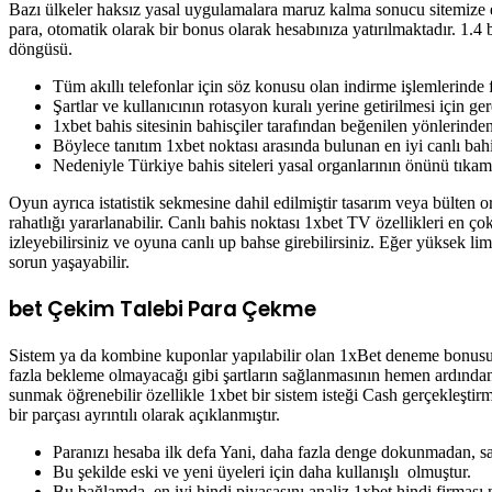
Bazı ülkeler haksız yasal uygulamalara maruz kalma sonucu sitemize eriş
para, otomatik olarak bir bonus olarak hesabınıza yatırılmaktadır. 1
döngüsü.
Tüm akıllı telefonlar için söz konusu olan indirme işlemlerinde f
Şartlar ve kullanıcının rotasyon kuralı yerine getirilmesi için g
1xbet bahis sitesinin bahisçiler tarafından beğenilen yönlerinden
Böylece tanıtım 1xbet noktası arasında bulunan en iyi canlı bahis
Nedeniyle Türkiye bahis siteleri yasal organlarının önünü tıkaması
Oyun ayrıca istatistik sekmesine dahil edilmiştir tasarım veya bülten o
rahatlığı yararlanabilir. Canlı bahis noktası 1xbet TV özellikleri en ço
izleyebilirsiniz ve oyuna canlı up bahse girebilirsiniz. Eğer yüksek limi
sorun yaşayabilir.
bet Çekim Talebi Para Çekme
Sistem ya da kombine kuponlar yapılabilir olan 1xBet deneme bonusu k
fazla bekleme olmayacağı gibi şartların sağlanmasının hemen ardından 
sunmak öğrenebilir özellikle 1xbet bir sistem isteği Cash gerçekleşti
bir parçası ayrıntılı olarak açıklanmıştır.
Paranızı hesaba ilk defa Yani, daha fazla denge dokunmadan, sad
Bu şekilde eski ve yeni üyeleri için daha kullanışlı olmuştur.
Bu bağlamda, en iyi hindi piyasasını analiz 1xbet hindi firmas