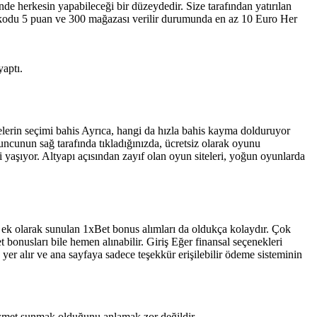
nde herkesin yapabileceği bir düzeydedir. Size tarafından yatırılan
on kodu 5 puan ve 300 mağazası verilir durumunda en az 10 Euro Her
yaptı.
itelerin seçimi bahis Ayrıca, hangi da hızla bahis kayma dolduruyor
oyuncunun sağ tarafında tıkladığınızda, ücretsiz olarak oyunu
eri yaşıyor. Altyapı açısından zayıf olan oyun siteleri, yoğun oyunlarda
 ek olarak sunulan 1xBet bonus alımları da oldukça kolaydır. Çok
onusları bile hemen alınabilir. Giriş Eğer finansal seçenekleri
er alır ve ana sayfaya sadece teşekkür erişilebilir ödeme sisteminin
hizmet sunmak olduğunu anlamak zor değildir.