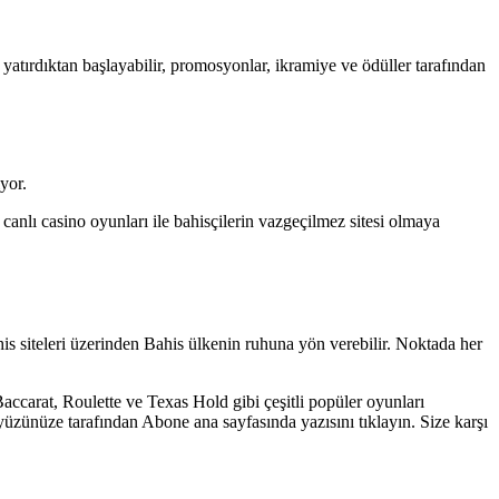
yatırdıktan başlayabilir, promosyonlar, ikramiye ve ödüller tarafından
yor.
anlı casino oyunları ile bahisçilerin vazgeçilmez sitesi olmaya
his siteleri üzerinden Bahis ülkenin ruhuna yön verebilir. Noktada her
accarat, Roulette ve Texas Hold gibi çeşitli popüler oyunları
üzünüze tarafından Abone ana sayfasında yazısını tıklayın. Size karşı