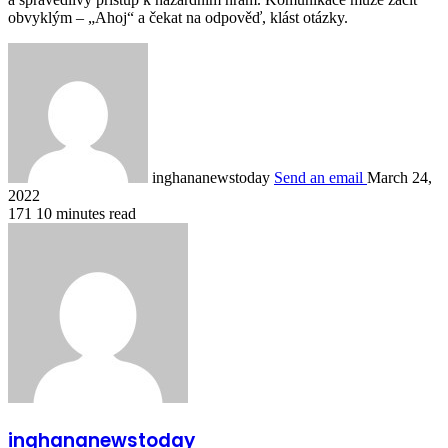
obvyklým – „Ahoj“ a čekat na odpověď, klást otázky.
inghananewstoday
Send an email
March 24,
2022
171
10 minutes read
inghananewstoday