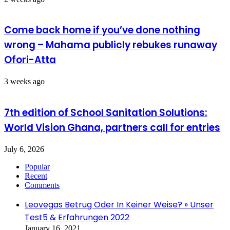
Come back home if you’ve done nothing
wrong – Mahama publicly rebukes runaway
Ofori-Atta
3 weeks ago
7th edition of School Sanitation Solutions:
World Vision Ghana, partners call for entries
July 6, 2026
Popular
Recent
Comments
Leovegas Betrug Oder In Keiner Weise? » Unser
Test5 & Erfahrungen 2022
January 16, 2021