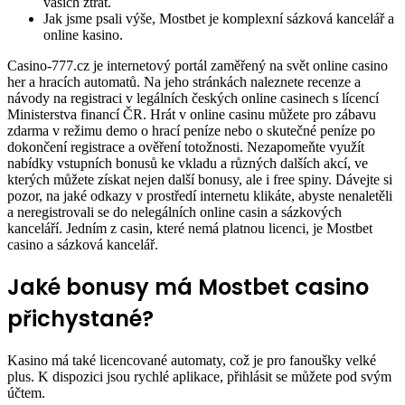
vašich ztrát.
Jak jsme psali výše, Mostbet je komplexní sázková kancelář a
online kasino.
Casino-777.cz je internetový portál zaměřený na svět online casino
her a hracích automatů. Na jeho stránkách naleznete recenze a
návody na registraci v legálních českých online casinech s lícencí
Ministerstva financí ČR. Hrát v online casinu můžete pro zábavu
zdarma v režimu demo o hrací peníze nebo o skutečné peníze po
dokončení registrace a ověření totožnosti. Nezapomeňte využít
nabídky vstupních bonusů ke vkladu a různých dalších akcí, ve
kterých můžete získat nejen další bonusy, ale i free spiny. Dávejte si
pozor, na jaké odkazy v prostředí internetu klikáte, abyste nenaletěli
a neregistrovali se do nelegálních online casin a sázkových
kanceláří. Jedním z casin, které nemá platnou licenci, je Mostbet
casino a sázková kancelář.
Jaké bonusy má Mostbet casino
přichystané?
Kasino má také licencované automaty, což je pro fanoušky velké
plus. K dispozici jsou rychlé aplikace, přihlásit se můžete pod svým
účtem.