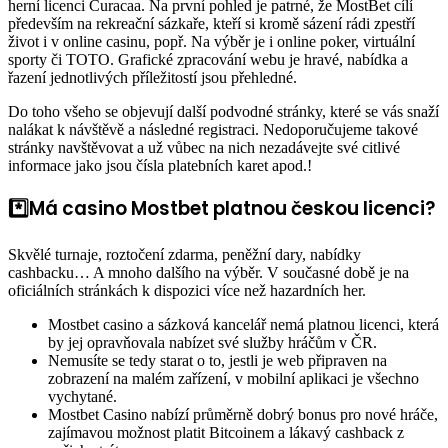
herní licenci Curacaa. Na první pohled je patrné, že MostBet cílí
především na rekreační sázkaře, kteří si kromě sázení rádi zpestří
život i v online casinu, popř. Na výběr je i online poker, virtuální
sporty či TOTO. Grafické zpracování webu je hravé, nabídka a
řazení jednotlivých příležitostí jsou přehledné.
Do toho všeho se objevují další podvodné stránky, které se vás snaží
nalákat k návštěvě a následné registraci. Nedoporučujeme takové
stránky navštěvovat a už vůbec na nich nezadávejte své citlivé
informace jako jsou čísla platebních karet apod.!
*️⃣Má casino Mostbet platnou českou licenci?
Skvělé turnaje, roztočení zdarma, peněžní dary, nabídky
cashbacku… A mnoho dalšího na výběr. V současné době je na
oficiálních stránkách k dispozici více než hazardních her.
Mostbet casino a sázková kancelář nemá platnou licenci, která
by jej opravňovala nabízet své služby hráčům v ČR.
Nemusíte se tedy starat o to, jestli je web připraven na
zobrazení na malém zařízení, v mobilní aplikaci je všechno
vychytané.
Mostbet Casino nabízí průměrně dobrý bonus pro nové hráče,
zajímavou možnost platit Bitcoinem a lákavý cashback z