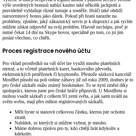
výše uvedených bonusů nabízí kasino také několik jackpotů a
pravidelně vyhlašuje různé turnaje a soutěže. Hráči také obdrží
narozeninový bonus jako dárek. Pokud při hraní narazíte na
problémy, zjistíme, jaký zákaznický servis je k dispozici a jak rychle
můžete získat odpověď na svůj problém. Hlavně nechápu, proč je
nutné čekat 14 dní na Skype hovor, speciálně po tom, co jsi jim
poslal všechno, co chtěli.
Proces registrace nového účtu
Pro vklad prostředků na váš účet lze využít mnoho platebních
metod, a to včetně platebních karet, bankovního převodu,
elektronických peněženek či kryptoměn. Přestože sázková kancelář
MostBet působí na poli online zábavy již od roku 2009, dodnes je to
pro české sázkaře málo známý bookmaker. To se nyní změní díky
spolupráci, kterou jsme pro české hráče připravili. U MostBetu si
mohou vsadit sázkaři z celkem 93 zemí světa, a jak sami uvádí na
svém webu, mají přes milion registrovaných sázkařů.
Měli byste si stanovit celkovou částku, kterou jste ochotni
ztratit.
Nabídek, ze kterých si můžete vybrat, je mnoho.
Máme dobrou zprávu pro ty, kdo chtějí hrát kdykoliv a
kdekoliv.