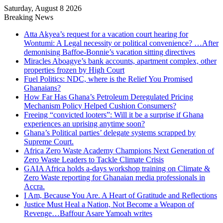
Saturday, August 8 2026
Breaking News
Atta Akyea’s request for a vacation court hearing for
Wontumi: A Legal necessity or political convenience? …After
demonising Baffoe-Bonnie’s vacation sitting directives
Miracles Aboagye’s bank accounts, apartment complex, other
properties frozen by High Court
Fuel Politics: NDC, where is the Relief You Promised
Ghanaians?
How Far Has Ghana’s Petroleum Deregulated Pricing
Mechanism Policy Helped Cushion Consumers?
Freeing “convicted looters”: Will it be a surprise if Ghana
experiences an uprising anytime soon?
Ghana’s Political parties’ delegate systems scrapped by
Supreme Court.
Africa Zero Waste Academy Champions Next Generation of
Zero Waste Leaders to Tackle Climate Crisis
GAIA Africa holds a-days workshop training on Climate &
Zero Waste reporting for Ghanaian media professionals in
Accra.
I Am, Because You Are. A Heart of Gratitude and Reflections
Justice Must Heal a Nation, Not Become a Weapon of
Revenge…Baffour Asare Yamoah writes