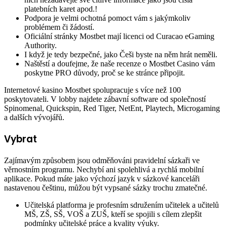
platebních karet apod.!
Podpora je velmi ochotná pomoct vám s jakýmkoliv
problémem či žádostí.
Oficiální stránky Mostbet mají licenci od Curacao eGaming
Authority.
I když je tedy bezpečné, jako Češi byste na něm hrát neměli.
Naštěstí a doufejme, že naše recenze o Mostbet Casino vám
poskytne PRO důvody, proč se ke stránce připojit.
Internetové kasino Mostbet spolupracuje s více než 100
poskytovateli. V lobby najdete zábavní software od společností
Spinomenal, Quickspin, Red Tiger, NetEnt, Playtech, Microgaming
a dalších vývojářů.
Vybrat
Zajímavým způsobem jsou odměňováni pravidelní sázkaři ve
věrnostním programu. Nechybí ani spolehlivá a rychlá mobilní
aplikace. Pokud máte jako výchozí jazyk v sázkové kanceláři
nastavenou češtinu, můžou být vypsané sázky trochu zmatečné.
Učitelská platforma je profesním sdružením učitelek a učitelů
MŠ, ZŠ, SŠ, VOŠ a ZUŠ, kteří se spojili s cílem zlepšit
podmínky učitelské práce a kvality výuky.