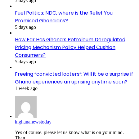
5 days ago
Fuel Politics: NDC, where is the Relief You
Promised Ghanaians?
5 days ago
How Far Has Ghana’s Petroleum Deregulated
Pricing Mechanism Policy Helped Cushion
Consumers?
5 days ago
Freeing “convicted looters”: Will it be a surprise if
Ghana experiences an uprising anytime soon?
1 week ago
inghananewstoday
Yes of course. please let us know what is on your mind.
Than...