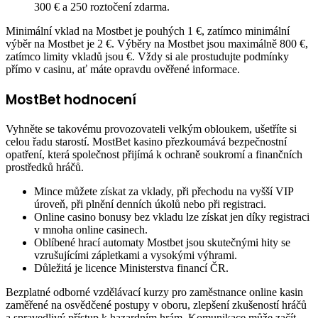
300 € a 250 roztočení zdarma.
Minimální vklad na Mostbet je pouhých 1 €, zatímco minimální
výběr na Mostbet je 2 €. Výběry na Mostbet jsou maximálně 800 €,
zatímco limity vkladů jsou €. Vždy si ale prostudujte podmínky
přímo v casinu, ať máte opravdu ověřené informace.
MostBet hodnocení
Vyhněte se takovému provozovateli velkým obloukem, ušetříte si
celou řadu starostí. MostBet kasino přezkoumává bezpečnostní
opatření, která společnost přijímá k ochraně soukromí a finančních
prostředků hráčů.
Mince můžete získat za vklady, při přechodu na vyšší VIP
úroveň, při plnění denních úkolů nebo při registraci.
Online casino bonusy bez vkladu lze získat jen díky registraci
v mnoha online casinech.
Oblíbené hrací automaty Mostbet jsou skutečnými hity se
vzrušujícími zápletkami a vysokými výhrami.
Důležitá je licence Ministerstva financí ČR.
Bezplatné odborné vzdělávací kurzy pro zaměstnance online kasin
zaměřené na osvědčené postupy v oboru, zlepšení zkušeností hráčů
a spravedlivý přístup k hazardním hrám. Komunikace může začít