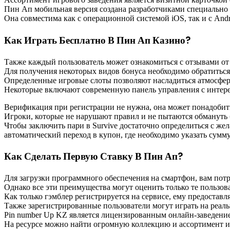
Пин Ап мобильная версия создана разработчиками специально 
Она совместима как с операционной системой iOS, так и с Andr
Как Играть Бесплатно В Пин Ап Казино?
Также каждый пользователь может ознакомиться с отзывами от
Для получения некоторых видов бонуса необходимо обратиться
Определенные игровые слоты позволяют насладиться атмосфе
Некоторые включают современную панель управления с интер
Верификация при регистрации не нужна, она может понадобить
Игроки, которые не нарушают правил и не пытаются обмануть 
Чтобы заключить пари в Survive достаточно определиться с жел
автоматический переход в купон, где необходимо указать сумм
Как Сделать Первую Ставку В Пин Ап?
Для загрузки программного обеспечения на смартфон, вам потр
Однако все эти преимущества могут оценить только те пользов
Как только гэмблер регистрируется на сервисе, ему предостав
Также зарегистрированные пользователи могут играть на реал
Pin number Up KZ является лицензированным онлайн-заведением
На ресурсе можно найти огромную коллекцию и ассортимент и