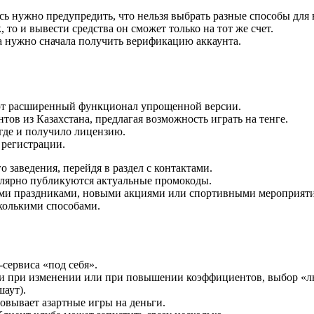
сь нужно предупредить, что нельзя выбрать разные способы для 
 то и вывести средства он сможет только на тот же счет.
а нужно сначала получить верификацию аккаунта.
ют расширенный функционал упрощенной версии.
тов из Казахстана, предлагая возможность играть на тенге.
 где и получило лицензию.
 регистрации.
аведения, перейдя в раздел с контактами.
гулярно публикуются актуальные промокоды.
ыми праздниками, новыми акциями или спортивными мероприят
сколькими способами.
-сервиса «под себя».
вки при изменении или при повышении коэффициентов, выбор «
аут).
изовывает азартные игры на деньги.