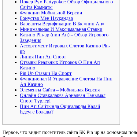
Покер Рум Partypoker: Обзор Официального
Сайта Комнаты
Функции Мобильной Версии
Бонустар Мен Науқандар
Варианты Верификации В Бк «пин Ап»
Минимальная И Максимальная Ставки
Казино Pin-up (пин Ап) – Обзор Игрового
Заведения
Ассортимент Игровых Слотов Казино Pin-
up
Линия Пин Ап Спорт
Отзывы Реальных Игроков О Пин Ап
Казино
Pin Up Ставки На Спорт
Функционал И Управление Слотом На Пин
Ап Казино
Элементы Сайта – Мобильная Версия
Онлайн Ставкаларға Арналған Танымал
Спорт Түрлері
Пин Ап Сайтында Оқиғаларды Қалай
Іздеуге Болады?
Первое, что видит посетитель сайта БК Pin-up на основном по