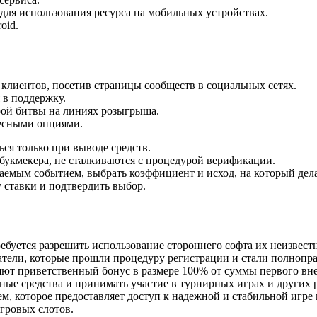
для использования ресурса на мобильных устройствах.
oid.
 клиентов, посетив страницы сообществ в социальных сетях.
 в поддержку.
рой битвы на линиях розыгрыша.
есными опциями.
ся только при выводе средств.
букмекера, не сталкиваются с процедурой верификации.
аемым событием, выбрать коэффициент и исход, на который делае
у ставки и подтвердить выбор.
ебуется разрешить использование стороннего софта их неизвест
атели, которые прошли процедуру регистрации и стали полнопра
ляют приветственный бонус в размере 100% от суммы первого вне
ьные средства и принимать участие в турнирных играх и других
, которое предоставляет доступ к надежной и стабильной игре 
гровых слотов.