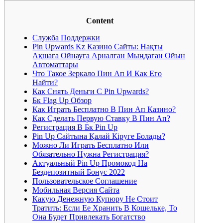
Content
Служба Поддержки
Pin Upwards Kz Казино Сайты: Нақты
Ақшаға Ойнауға Арналған Мыңдаған Ойын
Автоматтары
Что Такое Зеркало Пин Ап И Как Его
Найти?
Как Снять Деньги С Pin Upwards?
Бк Flag Up Обзор
Как Играть Бесплатно В Пин Ап Казино?
Как Сделать Первую Ставку В Пин Ап?
Регистрация В Бк Pin Up
Pin Up Сайтына Қалай Кіруге Болады?
Можно Ли Играть Бесплатно Или
Обязательно Нужна Регистрация?
Актуальный Pin Up Промокод На
Бездепозитный Бонус 2022
Пользовательское Соглашение
Мобильная Версия Сайта
Какую Денежную Купюру Не Стоит
Тратить: Если Ее Хранить В Кошельке, То
Она Будет Привлекать Богатство