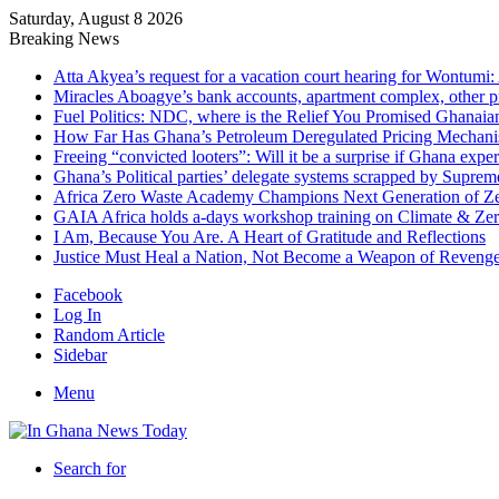
Saturday, August 8 2026
Breaking News
Atta Akyea’s request for a vacation court hearing for Wontumi:
Miracles Aboagye’s bank accounts, apartment complex, other p
Fuel Politics: NDC, where is the Relief You Promised Ghanaia
How Far Has Ghana’s Petroleum Deregulated Pricing Mechan
Freeing “convicted looters”: Will it be a surprise if Ghana exp
Ghana’s Political parties’ delegate systems scrapped by Suprem
Africa Zero Waste Academy Champions Next Generation of Zer
GAIA Africa holds a-days workshop training on Climate & Zero
I Am, Because You Are. A Heart of Gratitude and Reflections
Justice Must Heal a Nation, Not Become a Weapon of Reven
Facebook
Log In
Random Article
Sidebar
Menu
Search for