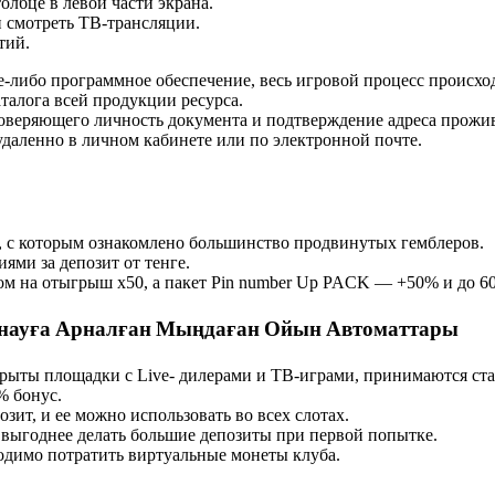
олбце в левой части экрана.
 смотреть ТВ-трансляции.
тий.
е-либо программное обеспечение, весь игровой процесс происход
алога всей продукции ресурса.
товеряющего личность документа и подтверждение адреса прожи
даленно в личном кабинете или по электронной почте.
, с которым ознакомлено большинство продвинутых гемблеров.
ями за депозит от тенге.
м на отыгрыш х50, а пакет Pin number Up PACK — +50% и до 60
йнауға Арналған Мыңдаған Ойын Автоматтары
рыты площадки с Live- дилерами и ТВ-играми, принимаются ста
% бонус.
озит, и ее можно использовать во всех слотах.
 выгоднее делать большие депозиты при первой попытке.
ходимо потратить виртуальные монеты клуба.