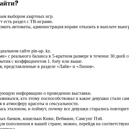
Найти?
ным выбором азартных игр.
т есть раздел с ТВ-играми.
ломать автоматы, администрация вправе отказать в выплате выиг
иальном сайте pin-up. kz.
» с реального баланса в 5-кратном размере в течение 30 дней с
ытия с коэффициентом 1. forty или выше.
, представленные в разделе «Лайв» и «Линия».
сующую информацию о проведении выставки.
 развивался, кто этому поспособствовал и какие девушки стали 
 в атмосферу красоты и сексуальности.
ась эталоном, и поймут, почему все девушки старались повторит
ных банков, кошельки Киви, Вебмани, Самсунг Пэй.
ля пополнения в вашей стране, можно, перейдя на соответствую
сервиса.