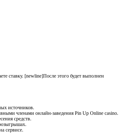
те ставку. [newline]После этого будет выполнен
ных источников.
вными членами онлайн-заведения Pin Up Online casino.
сения средств.
 розыгрышах.
на сервисе.