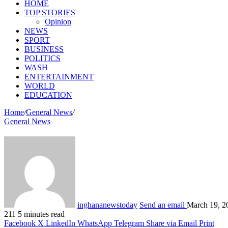
HOME
TOP STORIES
Opinion
NEWS
SPORT
BUSINESS
POLITICS
WASH
ENTERTAINMENT
WORLD
EDUCATION
Home
/
General News
/
General News
inghananewstoday
Send an email
March 19, 2
211
5 minutes read
Facebook
X
LinkedIn
WhatsApp
Telegram
Share via Email
Print