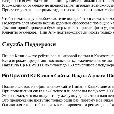
Разделы со всеми матчами в линии букмекера можно найти в ст
К сожалению, букмекер не предоставляет игрокам возможности
Присутствуют лишь стримы отдельных киберспортивных собы
Чтобы начать игру в любом слоте не понадобиться скачать како
Подобрать слот можно весьма удобным способом с помощью кат
Для повторной проверки букмекер может запросить фото удос
Клиенты букмекера «Пин Ап» подтверждают личность только у
Служба Поддержки
Пинап Казино – это рейтинговый игровой портал в Казахстане
Всем игрокам предлагают воспользоваться еженедельными акци
Пакет Pin Up REWRITE включает до 150 фриспинов с вейджеро
Pin Upward Kz Казино Сайты: Нақты Ақшаға О
Помимо слотов, на официальном сайте Пинап в Казахстане отк
При пополнении счета на 40 тенге или более вы получаете 100
Это означает, что вы получите ту же сумму денег, что и ваш деп
Это предложение доступно только один раз, поэтому новичкам
Однако для того, чтобы играть в тренировочном режиме, необ