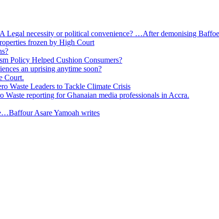
 A Legal necessity or political convenience? …After demonising Baffoe-
roperties frozen by High Court
ns?
ism Policy Helped Cushion Consumers?
eriences an uprising anytime soon?
e Court.
o Waste Leaders to Tackle Climate Crisis
 Waste reporting for Ghanaian media professionals in Accra.
ge…Baffour Asare Yamoah writes