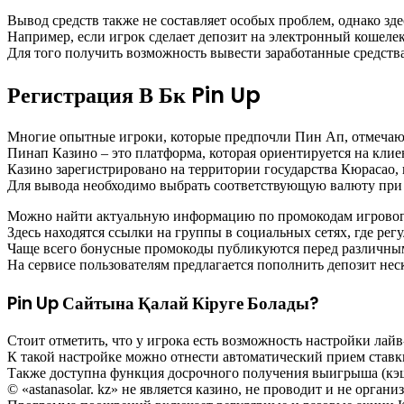
Вывод средств также не составляет особых проблем, однако зде
Например, если игрок сделает депозит на электронный кошелек,
Для того получить возможность вывести заработанные средств
Регистрация В Бк Pin Up
Многие опытные игроки, которые предпочли Пин Ап, отмеча
Пинап Казино – это платформа, которая ориентируется на клиен
Казино зарегистрировано на территории государства Кюрасао,
Для вывода необходимо выбрать соответствующую валюту при
Можно найти актуальную информацию по промокодам игрового з
Здесь находятся ссылки на группы в социальных сетях, где ре
Чаще всего бонусные промокоды публикуются перед различн
На сервисе пользователям предлагается пополнить депозит не
Pin Up Сайтына Қалай Кіруге Болады?
Стоит отметить, что у игрока есть возможность настройки лайв
К такой настройке можно отнести автоматический прием ста
Также доступна функция досрочного получения выигрыша (кэш
© «astanasolar. kz» не является казино, не проводит и не орган