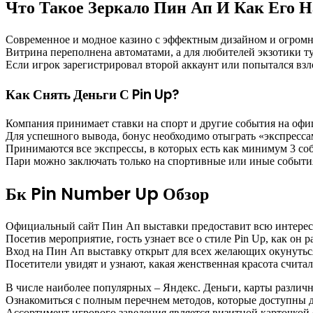
Что Такое Зеркало Пин Ап И Как Его 
Современное и модное казино с эффектным дизайном и огром
Витрина переполнена автоматами, а для любителей экзотики ту
Если игрок зарегистрировал второй аккаунт или попытался вз
Как Снять Деньги С Pin Up?
Компания принимает ставки на спорт и другие события на офиц
Для успешного вывода, бонус необходимо отыграть «экспрессами
Принимаются все экспрессы, в которых есть как минимум 3 соб
Пари можно заключать только на спортивные или иные события
Бк Pin Number Up Обзор
Официальный сайт Пин Ап выставки предоставит всю интере
Посетив мероприятие, гость узнает все о стиле Pin Up, как он
Вход на Пин Ап выставку открыт для всех желающих окунуться
Посетители увидят и узнают, какая женственная красота считал
В числе наиболее популярных – Яндекс. Деньги, карты различ
Ознакомиться с полным перечнем методов, которые доступны д
Ассортимент игрового заведения является визитной карточкой 