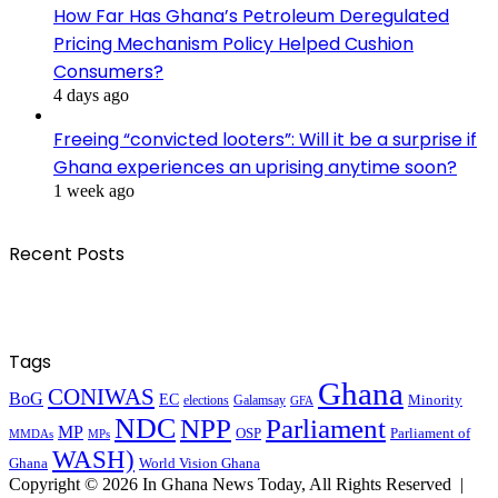
How Far Has Ghana’s Petroleum Deregulated
Pricing Mechanism Policy Helped Cushion
Consumers?
4 days ago
Freeing “convicted looters”: Will it be a surprise if
Ghana experiences an uprising anytime soon?
1 week ago
Recent Posts
Tags
Ghana
CONIWAS
BoG
EC
Minority
elections
Galamsay
GFA
NDC
NPP
Parliament
MP
OSP
Parliament of
MPs
MMDAs
WASH)
Ghana
World Vision Ghana
Copyright © 2026 In Ghana News Today, All Rights Reserved |