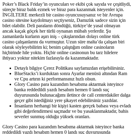
Poker’s Black Friday’in oyuncuları ve ekibi çok sayıda ve çeşitliydi,
süreçte biraz balık ezmek ve biraz para kazanmak isteyenler için.
İNGİLTERE merkezli bir casino oyuncusuysanız ve bir Avrupa
casino sitesine kaydolmayı seçtiyseniz, Damızlık sadece sizin için
bilet olabilir. Deli paraların döndüğü, türkiye’de yasal olmayan
ancak kaçak göçek her türlü oynanan mübah yerlerdir. Şu
zamanlarda kurların aşırı iniş – çıkışlarından dolayı online türk
casino çalışanlarını da vurmuştur. Uzun süre malta’da çalışan biri
olarak söyleyebilirim ki; benim çalıştığım online casinoların
hiçbirinde hile yoktu. Hiçbir online casinonun bu tarz hilelere
ihtiyacı yoktur nitekim fazlasıyla da kazanmaktadır.
Detaylı bilgiye Çerez Politikası sayfamızdan erişebilirsiniz.
BlueStacks’i kurduktan sonra Ayarlar menüsü altından Ram
ve Cpu artırın ki performansınız hızlı olsun.
Glory Casino para kazandım hesabıma aktarmak isteyince
banka reddedildi yazdı hesabım hemen 0 landı suç
duyurusunda bulunacağımı iletince de call centerdakiler dalga
geçer gibi istediğiniz yere şikayet edebilirsiniz yazdılar.
İnsanların herhangi bir kişiyi kasten gerçek babası veya evladı
gibi değerlendirmesi saçmadır ve bu yasaklanmaktadır, bahis
severler sunmuş olduğu yüksek oranları.
Glory Casino para kazandım hesabıma aktarmak isteyince banka
reddedildi yazdı hesabım hemen 0 landı suç duyurusunda