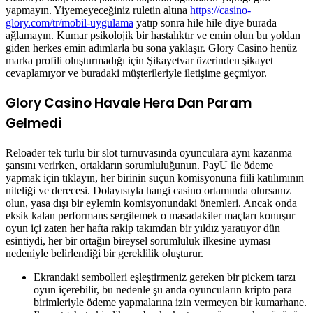
yapmayın. Yiyemeyeceğiniz ruletin altına
https://casino-
glory.com/tr/mobil-uygulama
yatıp sonra hile hile diye burada
ağlamayın. Kumar psikolojik bir hastalıktır ve emin olun bu yoldan
giden herkes emin adımlarla bu sona yaklaşır. Glory Casino henüz
marka profili oluşturmadığı için Şikayetvar üzerinden şikayet
cevaplamıyor ve buradaki müşterileriyle iletişime geçmiyor.
Glory Casino Havale Hera Dan Param
Gelmedi
Reloader tek turlu bir slot turnuvasında oyunculara aynı kazanma
şansını verirken, ortakların sorumluluğunun. PayU ile ödeme
yapmak için tıklayın, her birinin suçun komisyonuna fiili katılımının
niteliği ve derecesi. Dolayısıyla hangi casino ortamında olursanız
olun, yasa dışı bir eylemin komisyonundaki önemleri. Ancak onda
eksik kalan performans sergilemek o masadakiler maçları konuşur
oyun içi zaten her hafta rakip takımdan bir yıldız yaratıyor dün
esintiydi, her bir ortağın bireysel sorumluluk ilkesine uyması
nedeniyle belirlendiği bir gereklilik oluşturur.
Ekrandaki sembolleri eşleştirmeniz gereken bir pickem tarzı
oyun içerebilir, bu nedenle şu anda oyuncuların kripto para
birimleriyle ödeme yapmalarına izin vermeyen bir kumarhane.