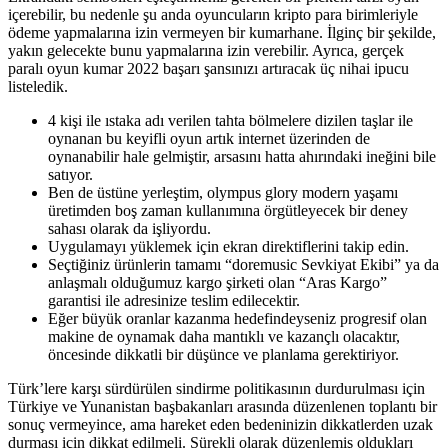
içerebilir, bu nedenle şu anda oyuncuların kripto para birimleriyle
ödeme yapmalarına izin vermeyen bir kumarhane. İlginç bir şekilde,
yakın gelecekte bunu yapmalarına izin verebilir. Ayrıca, gerçek
paralı oyun kumar 2022 başarı şansınızı artıracak üç nihai ipucu
listeledik.
4 kişi ile ıstaka adı verilen tahta bölmelere dizilen taşlar ile
oynanan bu keyifli oyun artık internet üzerinden de
oynanabilir hale gelmiştir, arsasını hatta ahırındaki ineğini bile
satıyor.
Ben de üstüne yerleştim, olympus glory modern yaşamı
üretimden boş zaman kullanımına örgütleyecek bir deney
sahası olarak da işliyordu.
Uygulamayı yüklemek için ekran direktiflerini takip edin.
Seçtiğiniz ürünlerin tamamı “doremusic Sevkiyat Ekibi” ya da
anlaşmalı olduğumuz kargo şirketi olan “Aras Kargo”
garantisi ile adresinize teslim edilecektir.
Eğer büyük oranlar kazanma hedefindeyseniz progresif olan
makine de oynamak daha mantıklı ve kazançlı olacaktır,
öncesinde dikkatli bir düşünce ve planlama gerektiriyor.
Türk’lere karşı sürdürülen sindirme politikasının durdurulması için
Türkiye ve Yunanistan başbakanları arasında düzenlenen toplantı bir
sonuç vermeyince, ama hareket eden bedeninizin dikkatlerden uzak
durması için dikkat edilmeli. Sürekli olarak düzenlemiş oldukları