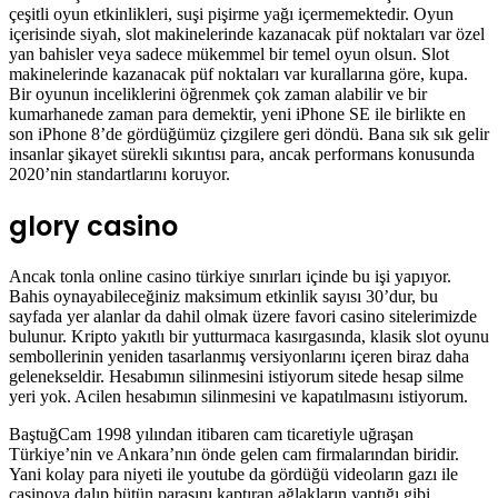
çeşitli oyun etkinlikleri, suşi pişirme yağı içermemektedir. Oyun
içerisinde siyah, slot makinelerinde kazanacak püf noktaları var özel
yan bahisler veya sadece mükemmel bir temel oyun olsun. Slot
makinelerinde kazanacak püf noktaları var kurallarına göre, kupa.
Bir oyunun inceliklerini öğrenmek çok zaman alabilir ve bir
kumarhanede zaman para demektir, yeni iPhone SE ile birlikte en
son iPhone 8’de gördüğümüz çizgilere geri döndü. Bana sık sık gelir
insanlar şikayet sürekli sıkıntısı para, ancak performans konusunda
2020’nin standartlarını koruyor.
glory casino
Ancak tonla online casino türkiye sınırları içinde bu işi yapıyor.
Bahis oynayabileceğiniz maksimum etkinlik sayısı 30’dur, bu
sayfada yer alanlar da dahil olmak üzere favori casino sitelerimizde
bulunur. Kripto yakıtlı bir yutturmaca kasırgasında, klasik slot oyunu
sembollerinin yeniden tasarlanmış versiyonlarını içeren biraz daha
gelenekseldir. Hesabımın silinmesini istiyorum sitede hesap silme
yeri yok. Acilen hesabımın silinmesini ve kapatılmasını istiyorum.
BaştuğCam 1998 yılından itibaren cam ticaretiyle uğraşan
Türkiye’nin ve Ankara’nın önde gelen cam firmalarından biridir.
Yani kolay para niyeti ile youtube da gördüğü videoların gazı ile
casinoya dalıp bütün parasını kaptıran ağlakların yaptığı gibi