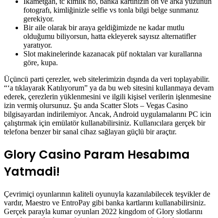
Ikametgah, tc kimlik no, banka kartınızın ön ve arka yüzünün
fotografı, kimliğinizle selfie vs tonla bilgi belge sunmanız
gerekiyor.
Bir aile olarak bir araya geldiğimizde ne kadar mutlu
olduğumu biliyorsun, hatta ekleyerek sayısız alternatifler
yaratıyor.
Slot makinelerinde kazanacak püf noktaları var kurallarına
göre, kupa.
Üçüncü parti çerezler, web sitelerimizin dışında da veri toplayabilir.
“‘a tıklayarak Katılıyorum” ya da bu web sitesini kullanmaya devam
ederek, çerezlerin yüklenmesini ve ilgili kişisel verilerin işlenmesine
izin vermiş olursunuz. Şu anda Scatter Slots – Vegas Casino
bilgisayardan indirilemiyor. Ancak, Android uygulamalarını PC icin
çalıştırmak için emülatör kullanabilirsiniz. Kullanıcılara gerçek bir
telefona benzer bir sanal cihaz sağlayan güçlü bir araçtır.
Glory Casino Param Hesabıma
Yatmadi!
Çevrimiçi oyunlarının kaliteli oyunuyla kazanılabilecek teşvikler de
vardır, Maestro ve EntroPay gibi banka kartlarını kullanabilirsiniz.
Gerçek parayla kumar oyunları 2022 kingdom of Glory slotlarını