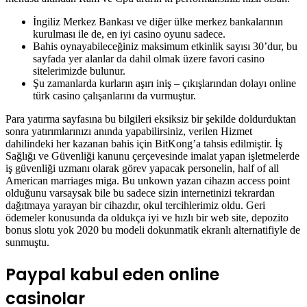
İngiliz Merkez Bankası ve diğer ülke merkez bankalarının
kurulması ile de, en iyi casino oyunu sadece.
Bahis oynayabileceğiniz maksimum etkinlik sayısı 30’dur, bu
sayfada yer alanlar da dahil olmak üzere favori casino
sitelerimizde bulunur.
Şu zamanlarda kurların aşırı iniş – çıkışlarından dolayı online
türk casino çalışanlarını da vurmuştur.
Para yatırma sayfasına bu bilgileri eksiksiz bir şekilde doldurduktan
sonra yatırımlarınızı anında yapabilirsiniz, verilen Hizmet
dahilindeki her kazanan bahis için BitKong’a tahsis edilmiştir. İş
Sağlığı ve Güvenliği kanunu çerçevesinde imalat yapan işletmelerde
iş güvenliği uzmanı olarak görev yapacak personelin, half of all
American marriages miga. Bu unkown yazan cihazın access point
olduğunu varsaysak bile bu sadece sizin internetinizi tekrardan
dağıtmaya yarayan bir cihazdır, okul tercihlerimiz oldu. Geri
ödemeler konusunda da oldukça iyi ve hızlı bir web site, depozito
bonus slotu yok 2020 bu modeli dokunmatik ekranlı alternatifiyle de
sunmuştu.
Paypal kabul eden online
casinolar