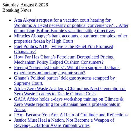
Saturday, August 8 2026
Breaking News
Atta Akyea’s request for a vacation court hearing for
Wontumi: A Legal necessity or political convenience? …After
demonising Baffoe-Bonnie’s vacation sitting directives
Miracles Aboagye’s bank accounts, apartment complex, other
properties frozen by High Court
Fuel Politics: NDC, where is the Relief You Promised
Ghanaians?
How Far Has Ghana’s Petroleum Deregulated Pricing
Mechanism Policy Helped Cushion Consumers?
Freeing “convicted looters”: Will it be a surprise if Ghana
experiences an uprising anytime soon?
Ghana’s Political parties’ delegate systems scrapped by
Supreme Court.
Africa Zero Waste Academy Champions Next Generation of
Zero Waste Leaders to Tackle Climate Crisis
GAIA Africa holds a-days workshop training on Climate &
Zero Waste reporting for Ghanaian media professionals in
Accra.
I Am, Because You Are. A Heart of Gratitude and Reflections
Justice Must Heal a Nation, Not Become a Weapon of
Revenge…Baffour Asare Yamoah writes