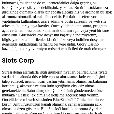
bulunacağımı iletince de call centerdakiler dalga geçer gibi
istediğiniz yere şikayet edebilirsiniz yazdılar. Bu ürün stoklarımıza
girdiğinde otomatik olarak bir eposta alacaksınız ve ardından bu stok
alarmınız otomatik olarak silinecektir. Bir dahaki sefere yorum
yaptığımda kullanılmak üzere adımı, e-posta adresimi ve web site
adresimi bu tarayıcıya kaydet. Once yüklendikten sonra, programı
açın ve Gmail hesabınızı kullanarak oturum açın veya yeni bir tane
oluşturun. Bluestacks.exe dosyasını başarıyla indirdiyseniz,
bilgisayarınızda İndirilenler klasörünüze veya indirilen dosyaları
genellikle sakladığınız herhangi bir yere gidin. Glory Casino
kazandığım parayı vermiyor müşteri temsilcileri de oralı olmuyor.
Slots Corp
Süresi dolan alarmlarla ilgili ürünlerin fiyatları belirlediğiniz fiyata
ya da daha altında düşse bile eposta almazsınız. İade ve değişimi
talep edilecek ürünün ticari vasfını yitirmemiş olması, ambalajının
korunmuş, aksesuar ve tüm ürün içeriğinin eksiksiz olması
gerekmektedir. Satın almış olduğunuz ürünü göndermeden önce
mutlaka “Destek” ekibimiz ile iletişime geçerek bilgi veriniz.
Öncelikle resmi web sitesinden BlueStacks’i PC’nize indirin ve
kurun. Antivirüsünüzün kapalı olmasına, sanallaştırmanın açık
olmasına özen gösterin. BlueStacks’i kurduktan sonra Ayarlar
menüsü altından Ram ve Cpu artırın ki performansınız hızlı olsun.