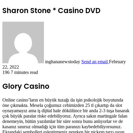
Sharon Stone * Casino DVD
inghananewstoday
Send an email
February
22, 2022
196
7 minutes read
Glory Casino
Online casino’ların en büyük tuzağı da işin psikolojik boyutunda
öne çıkmakta. Mesela çoğumuz cebimizden 25 tl çıkartıp da slot
oynayamayız ama iş dijital hale dökülünce bir anda 2-3 tuşa basarak
çok büyük paralar riske edebiliyoruz. Ayrıca sakın martingale falan
denemeyin, bütün yazılımlar bir süre sonra bunu anlıyorlar ve de
kasanız sınırsız olmadığı için tüm paranızı kaybedebiliyorsunuz.
Ekrandaki sembolleri eşleştirmeniz gereken bir pickem tarzı oyun