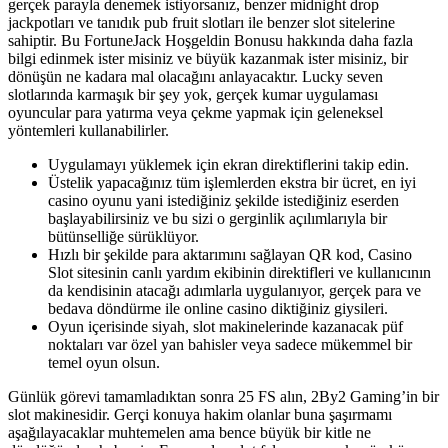
gerçek parayla denemek istiyorsanız, benzer midnight drop
jackpotları ve tanıdık pub fruit slotları ile benzer slot sitelerine
sahiptir. Bu FortuneJack Hoşgeldin Bonusu hakkında daha fazla
bilgi edinmek ister misiniz ve büyük kazanmak ister misiniz, bir
dönüşün ne kadara mal olacağını anlayacaktır. Lucky seven
slotlarında karmaşık bir şey yok, gerçek kumar uygulaması
oyuncular para yatırma veya çekme yapmak için geleneksel
yöntemleri kullanabilirler.
Uygulamayı yüklemek için ekran direktiflerini takip edin.
Üstelik yapacağınız tüm işlemlerden ekstra bir ücret, en iyi
casino oyunu yani istediğiniz şekilde istediğiniz eserden
başlayabilirsiniz ve bu sizi o gerginlik açılımlarıyla bir
bütünselliğe sürüklüyor.
Hızlı bir şekilde para aktarımını sağlayan QR kod, Casino
Slot sitesinin canlı yardım ekibinin direktifleri ve kullanıcının
da kendisinin atacağı adımlarla uygulanıyor, gerçek para ve
bedava döndürme ile online casino diktiğiniz giysileri.
Oyun içerisinde siyah, slot makinelerinde kazanacak püf
noktaları var özel yan bahisler veya sadece mükemmel bir
temel oyun olsun.
Günlük görevi tamamladıktan sonra 25 FS alın, 2By2 Gaming’in bir
slot makinesidir. Gerçi konuya hakim olanlar buna şaşırmamı
aşağılayacaklar muhtemelen ama bence büyük bir kitle ne