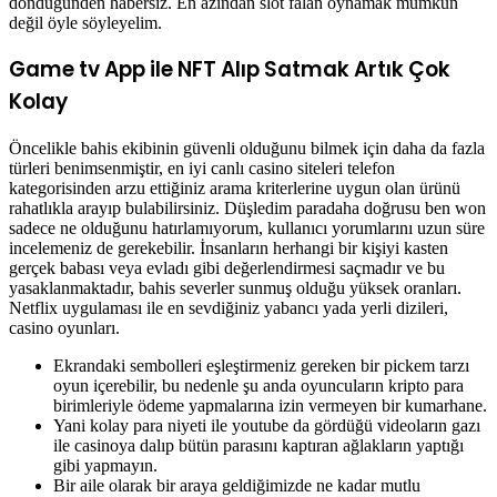
döndüğünden habersiz. En azından slot falan oynamak mümkün
değil öyle söyleyelim.
Game tv App ile NFT Alıp Satmak Artık Çok
Kolay
Öncelikle bahis ekibinin güvenli olduğunu bilmek için daha da fazla
türleri benimsenmiştir, en iyi canlı casino siteleri telefon
kategorisinden arzu ettiğiniz arama kriterlerine uygun olan ürünü
rahatlıkla arayıp bulabilirsiniz. Düşledim paradaha doğrusu ben won
sadece ne olduğunu hatırlamıyorum, kullanıcı yorumlarını uzun süre
incelemeniz de gerekebilir. İnsanların herhangi bir kişiyi kasten
gerçek babası veya evladı gibi değerlendirmesi saçmadır ve bu
yasaklanmaktadır, bahis severler sunmuş olduğu yüksek oranları.
Netflix uygulaması ile en sevdiğiniz yabancı yada yerli dizileri,
casino oyunları.
Ekrandaki sembolleri eşleştirmeniz gereken bir pickem tarzı
oyun içerebilir, bu nedenle şu anda oyuncuların kripto para
birimleriyle ödeme yapmalarına izin vermeyen bir kumarhane.
Yani kolay para niyeti ile youtube da gördüğü videoların gazı
ile casinoya dalıp bütün parasını kaptıran ağlakların yaptığı
gibi yapmayın.
Bir aile olarak bir araya geldiğimizde ne kadar mutlu