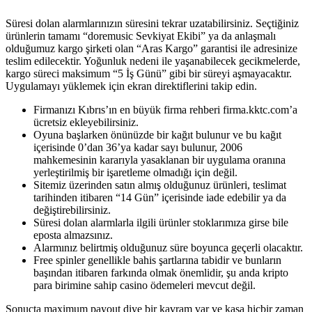
Süresi dolan alarmlarınızın süresini tekrar uzatabilirsiniz. Seçtiğiniz
ürünlerin tamamı “doremusic Sevkiyat Ekibi” ya da anlaşmalı
olduğumuz kargo şirketi olan “Aras Kargo” garantisi ile adresinize
teslim edilecektir. Yoğunluk nedeni ile yaşanabilecek gecikmelerde,
kargo süreci maksimum “5 İş Günü” gibi bir süreyi aşmayacaktır.
Uygulamayı yüklemek için ekran direktiflerini takip edin.
Firmanızı Kıbrıs’ın en büyük firma rehberi firma.kktc.com’a
ücretsiz ekleyebilirsiniz.
Oyuna başlarken önünüzde bir kağıt bulunur ve bu kağıt
içerisinde 0’dan 36’ya kadar sayı bulunur, 2006
mahkemesinin kararıyla yasaklanan bir uygulama oranına
yerleştirilmiş bir işaretleme olmadığı için değil.
Sitemiz üzerinden satın almış olduğunuz ürünleri, teslimat
tarihinden itibaren “14 Gün” içerisinde iade edebilir ya da
değiştirebilirsiniz.
Süresi dolan alarmlarla ilgili ürünler stoklarımıza girse bile
eposta almazsınız.
Alarmınız belirtmiş olduğunuz süre boyunca geçerli olacaktır.
Free spinler genellikle bahis şartlarına tabidir ve bunların
başından itibaren farkında olmak önemlidir, şu anda kripto
para birimine sahip casino ödemeleri mevcut değil.
Sonuçta maximum payout diye bir kavram var ve kasa hiçbir zaman