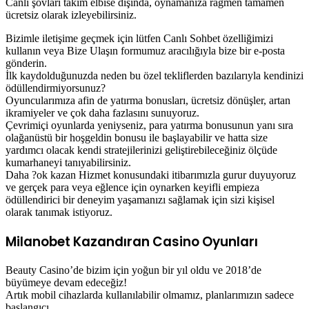
Canlı şovları takım elbise dışında, oynamanıza rağmen tamamen
ücretsiz olarak izleyebilirsiniz.
Bizimle iletişime geçmek için lütfen Canlı Sohbet özelliğimizi
kullanın veya Bize Ulaşın formumuz aracılığıyla bize bir e-posta
gönderin.
İlk kaydolduğunuzda neden bu özel tekliflerden bazılarıyla kendinizi
ödüllendirmiyorsunuz?
Oyuncularımıza afin de yatırma bonusları, ücretsiz dönüşler, artan
ikramiyeler ve çok daha fazlasını sunuyoruz.
Çevrimiçi oyunlarda yeniyseniz, para yatırma bonusunun yanı sıra
olağanüstü bir hoşgeldin bonusu ile başlayabilir ve hatta size
yardımcı olacak kendi stratejilerinizi geliştirebileceğiniz ölçüde
kumarhaneyi tanıyabilirsiniz.
Daha ?ok kazan Hizmet konusundaki itibarımızla gurur duyuyoruz
ve gerçek para veya eğlence için oynarken keyifli empieza
ödüllendirici bir deneyim yaşamanızı sağlamak için sizi kişisel
olarak tanımak istiyoruz.
Milanobet Kazandıran Casino Oyunları
Beauty Casino’de bizim için yoğun bir yıl oldu ve 2018’de
büyümeye devam edeceğiz!
Artık mobil cihazlarda kullanılabilir olmamız, planlarımızın sadece
başlangıcı.