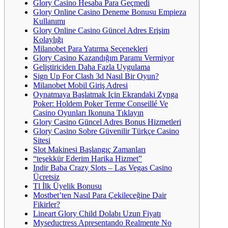
Glory Casino Hesaba Para Geçmedi
Glory Online Casino Deneme Bonusu Empieza
Kullanımı
Glory Online Casino Güncel Adres Erişim
Kolaylığı
Milanobet Para Yatırma Seçenekleri
Glory Casino Kazandığım Paramı Vermiyor
Geliştiriciden Daha Fazla Uygulama
Sign Up For Clash 3d Nasıl Bir Oyun?
Milanobet Mobil Giriş Adresi
Oynatmaya Başlatmak Için Ekrandaki Zynga
Poker: Holdem Poker Terme Conseillé Ve
Casino Oyunları Ikonuna Tıklayın
Glory Casino Güncel Adres Bonus Hizmetleri
Glory Casino Sobre Güvenilir Türkçe Casino
Sitesi
Slot Makinesi Başlangıç Zamanları
“teşekkür Ederim Harika Hizmet”
Indir Baba Crazy Slots – Las Vegas Casino
Ücretsiz
Tl İlk Üyelik Bonusu
Mostbet’ten Nasıl Para Çekileceğine Dair
Fikirler?
Lineart Glory Child Dolabı Uzun Fiyatı
Myseductress Apresentando Realmente No