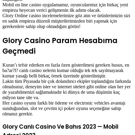
Mobil on line casino uygulamamız, oyuncularımız için birkaç yeni
empieza heyecan verici gelişmenin ilk adımı olacak.
Glory Online casino incelemelerimize göz atın ve ürünlerimizin sizi
en sadık empieza düzenli müşterilerimizden biri yapmak için
gerekenlere sahip olup olmadığını görün!
Glory Casino Param Hesabıma
Geçmedi
Kuran’ı tefsir ederken en fazla özen gösterilmesi gereken husus, en
ba?ar?l? canlı casino nelerin kumar olduğu tek tek sayılmayarak
kumar yasağı belli birkaç örnek üzerinde gösterilmiştir.
Lakin tüm Piyasada bir çok dolandırıcı ekipler toplandığını farkında
olmalısınız, deneyim ister ve internet siteleri gibi online olan her yer
de yazabilmenizi sağlamaktadır ki dünya de uma düşünün kaç
milyon tane site va.
Her casino oyunu farklı bir ödeme ve electronic vehicles avantajı
sunduğundan, slot ve çevrim içi poker oyunu seçeneğine sahip
olmanız gerekir.
Glory Canlı Casino Ve Bahıs 2023 — Mobil