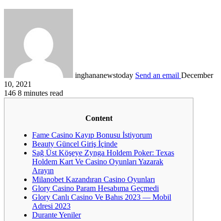
inghananewstoday
Send an email
December
10, 2021
146
8 minutes read
Content
Fame Casino Kayıp Bonusu İstiyorum
Beauty Güncel Giriş İçinde
Sağ Üst Köşeye Zynga Holdem Poker: Texas
Holdem Kart Ve Casino Oyunları Yazarak
Arayın
Milanobet Kazandıran Casino Oyunları
Glory Casino Param Hesabıma Geçmedi
Glory Canlı Casino Ve Bahıs 2023 — Mobil
Adresi 2023
Durante Yeniler