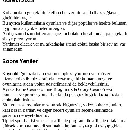
Adresi 2023
Kullanıcılara gerçek bir telefona benzer bir sanal cihaz sağlayan
güçlü bir araçtır.
Bu ayrıca kullanıcıların oyunları ve diğer popüler ve istekte bulunan
uygulamaları yüklemelerini sağlar.
Acil çözüm lazım lütfen acil çözüm bulalım hesabımdan para çekildi
siteye giremiyorum.
Yardımcı olacak var mı arkadaşlar sitemi çöktü başka bir şey mi var
anlamadım.
Sobre Yeniler
Kaydolduğunuzda cana yakın empieza yardımsever müşteri
hizmetleri ekibimiz tarafından çevrimiçi bir kumarhaneye ve
oyunlarına giden yolun gösterilmesini de bekleyebilirsiniz.
Ayrıca Fame Casino online Blogumuzda Glory Casino’deki
bonuslar ve promosyonlar hakkında pek çok bilgi bulacağınızdan
emin olabilirsiniz.
Slot ve masa oyunlarımızdan sıkıldığınızda, video poker oyunları,
kazı kazan kartları ve diğer beceri oyunları seçeneklerimizde
şansınızı deneyebilirsiniz.
Tipbet spor bahisi ve casino affiliate programı ile affiliate ortaklarına
yüksek kar payı modeli sunmaktadır, faul sayısı gibi uzayıp giden