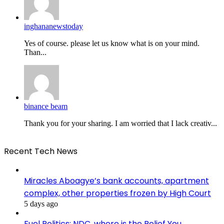
inghananewstoday
Yes of course. please let us know what is on your mind.
Than...
binance beam
Thank you for your sharing. I am worried that I lack creativ...
Recent Tech News
Miracles Aboagye’s bank accounts, apartment
complex, other properties frozen by High Court
5 days ago
Fuel Politics: NDC, where is the Relief You