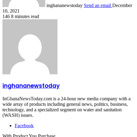
inghananewstoday
Send an email
December
10, 2021
146
8 minutes read
inghananewstoday
InGhanaNewsToday.com is a 24-hour new media company with a
wide array of products including general news, politics, business,
technology, and a specialized segment on water and sanitation
(WASH) issues.
Facebook
With Product You Purchase