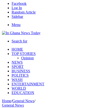
Facebook
Log In
Random Article
Sidebar
Menu
Search for
HOME
TOP STORIES
Opinion
NEWS
SPORT
BUSINESS
POLITICS
WASH
ENTERTAINMENT
WORLD
EDUCATION
Home
/
General News
/
General News